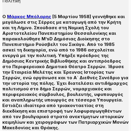
Πολιτική
Ο
Μάρκος Μπόλαρης
[5 Μαρτίου 1958] γεννήθηκε και
μεγάλωσε στις Σέρρες με καταγωγή από την Κρήτη
και τη Λήμνο. Σπούδασε στη Νομική Σχολή του
Αριστοτελείου Πανεπιστημίου Θεσσαλονίκης και
παρακολούθησε M’sD Δημόσιας Διοίκησης στο
Πανεπιστήμιο Ρούσβελτ του Σικάγο. Από το 1985
ασκεί τη δικηγορία, ενώ από το 1986 ασχολείται
ενεργά με την πολιτική. Υπήρξε πρόεδρος της
Δημόσιας Κεντρικής Βιβλιοθήκης και αντιπρόεδρος
στο Περιφερειακό Δημοτικό Θέατρο Σερρών. Ίδρυσε
την Εταιρεία Μελέτης και Έρευνας Ιστορίας των
Σερρών, ενώ οργάνωσε και το Α΄ Διεθνές Συνέδριο για
την ιστορία της πόλης. Έχει διατελέσει αντιδήμαρχος
πολιτισμού στο δήμο Σερρών, νομαρχιακός και
περιφερειακός σύμβουλος, βουλευτής, υφυπουργός
και αναπληρωτής υπουργός σε τέσσερα Υπουργεία.
Εστιάζει ιδιαίτερα από τριακονταετίας στη
διεκδίκηση και επιστροφή των λαφυραγωγηθέντων
από τον βουλγαρικό στρατό ανεκτίμητων ιστορικών
κειμηλίων και χειρογράφων των Πατριαρχικών Μονών
Μακεδονίας και Θράκης.