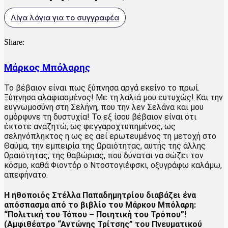
Λίγα λόγια για το συγγραφέα
Share:
Μάρκος Μπόλαρης
Το βέβαιον είναι πως ξύπνησα αργά εκείνο το πρωί.
Ξύπνησα αλαφιασμένος! Με τη λαλιά μου ευτυχώς! Και την
ευγνωμοσύνη στη Σελήνη, που την λεν Σελάνα και μου
ομόρφυνε τη δυστυχία! Το εξ ίσου βέβαιον είναι ότι
έκτοτε αναζητώ, ως φεγγαροχτυπημένος, ως
σεληνόπληκτος η ως ες αεί ερωτευμένος τη μετοχή στο
Θαύμα, την εμπειρία της Ωραιότητας, αυτής της άλλης
Ωραιότητας, της θαβώριας, που δύναται να σώζει τον
κόσμο, καθά Φιοντόρ ο Ντοστογιέφσκι, οξυγράφω καλάμω,
απεφήνατο.
Η ηθοποιός Στέλλα Παπαδημητρίου διαβάζει ένα
απόσπασμα από το βιβλίο του Μάρκου Μπόλαρη:
“Πολιτική του Τόπου – Ποιητική του Τρόπου”!
(Αμφιθέατρο “Αντώνης Τρίτσης” του Πνευματικού