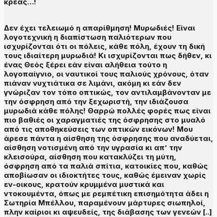
κρέας…!
Δεν έχει τελειωμό η απαρίθμηση! Μυρωδιές! Είναι
λογοτεχνική η διαπίστωση παλιότερων που
ισχυρίζονται ότι οι πόλεις, κάθε πόλη, έχουν τη δική
τους ιδιαίτερη μυρωδιά! Κι ισχυρίζονται πως δήθεν, κι
ένας Θεός ξέρει εάν είναι αλήθεια τούτο η
λογοπαίγνιο, οι ναυτικοί τους παλιούς χρόνους, όταν
πιάναν νυχτιάτικα σε λιμάνι, ακόμη κι εάν δεν
γνώριζαν τον τόπο οπτικώς, τον αντιλαμβάνονταν με
την όσφρηση από την ξεχωριστή, την ιδιάζουσα
μυρωδιά κάθε πόλης! Θαρρώ πολλές φορές πως είναι
πιο βαθιές οι χαραγματιές της όσφρησης στο μυαλό
από τις αποθηκεύσεις των οπτικών εικόνων! Μου
άρεσε πάντα η αίσθηση της όσφρησης που αναδύεται,
αίσθηση νοτισμένη από την υγρασία κι απ’ την
κλεισούρα, αίσθηση που κατακλύζει τη μύτη,
όσφρηση από τα παλιά σπίτια, κατοικίες που, καθώς
αποβίωσαν οι ιδιοκτήτες τους, καθώς έμειναν χωρίς
εν-οικους, κρατούν κρυμμένα μυστικά και
ντοκουμέντα, όπως με ρεμπέτικη επισημότητα άδει η
Σωτηρία Μπέλλου, παραμένουν μάρτυρες σιωπηλοί,
πλην καίριοι κι αψευδείς, της διάβασης των γενεών [..]