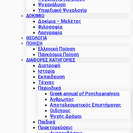
Ψυχανάλυση
Υπαρξιακή Ψυχολογία
ΔΟΚΊΜΙΟ
Δοκίμια – Μελέτες
Φιλοσοφία
Λαογραφία
ΘΕΟΛΟΓΙΑ
ΠΟΙΗΣΗ
Ελληνική Ποίηση
Παγκόσμια Ποίηση
ΔΙΑΦΟΡΕΣ ΚΑΤΗΓΟΡΙΕΣ
Διατροφή
Ιστορία
Εκπαίδευση
Τέχνες
Περιοδικά
Greek annual of Psychoanalysis
Άνθρωπος
Αποτελεσματικός Επιστήμονας
Οιδίπους
Ψυχής Δρόμοι
Παιδικά
Πρακτoρεύσεις