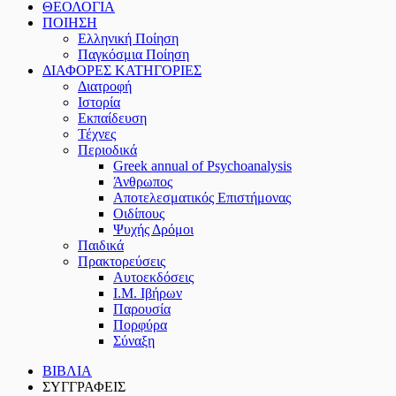
ΘΕΟΛΟΓΙΑ
ΠΟΙΗΣΗ
Ελληνική Ποίηση
Παγκόσμια Ποίηση
ΔΙΑΦΟΡΕΣ ΚΑΤΗΓΟΡΙΕΣ
Διατροφή
Ιστορία
Εκπαίδευση
Τέχνες
Περιοδικά
Greek annual of Psychoanalysis
Άνθρωπος
Αποτελεσματικός Επιστήμονας
Οιδίπους
Ψυχής Δρόμοι
Παιδικά
Πρακτoρεύσεις
Αυτοεκδόσεις
Ι.Μ. Ιβήρων
Παρουσία
Πορφύρα
Σύναξη
ΒΙΒΛΙΑ
ΣΥΓΓΡΑΦΕΙΣ