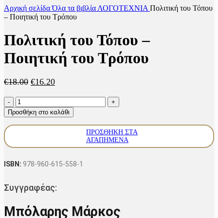
Αρχική σελίδα
Όλα τα βιβλία
ΛΟΓΟΤΕΧΝΙΑ
Πολιτική του Τόπου
– Ποιητική του Τρόπου
Πολιτική του Τόπου –
Ποιητική του Τρόπου
Original
Η
€
18.00
€
16.20
price
τρέχουσα
Πολιτική
was:
τιμή
του
€18.00.
είναι:
Προσθήκη στο καλάθι
Τόπου
€16.20.
-
ΠΡΟΣΘΉΚΗ ΣΤΑ
Ποιητική
ΑΓΑΠΗΜΈΝΑ
του
Τρόπου
ποσότητα
ISBN:
978-960-615-558-1
Συγγραφέας:
Μπόλαρης Μάρκος