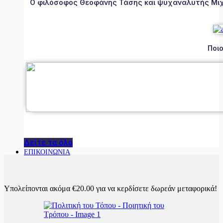
Ο φιλόσοφος Θεοφάνης Τάσης και ψυχαναλυτής Μιχάλ
Ποιο
Δείτε τα όλα
ΕΠΙΚΟΙΝΩΝΙΑ
Υπολείπονται ακόμα
€
20.00
για να κερδίσετε δωρεάν μεταφορικά!