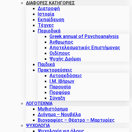
ΔΙΑΦΟΡΕΣ ΚΑΤΗΓΟΡΙΕΣ
Διατροφή
Ιστορία
Εκπαίδευση
Τέχνες
Περιοδικά
Greek annual of Psychoanalysis
Άνθρωπος
Αποτελεσματικός Επιστήμονας
Οιδίπους
Ψυχής Δρόμοι
Παιδικά
Πρακτoρεύσεις
Αυτοεκδόσεις
Ι.Μ. Ιβήρων
Παρουσία
Πορφύρα
Σύναξη
ΛΟΓΟΤΕΧΝΙΑ
Μυθιστόρημα
Διήγημα – Νουβέλα
Βιογραφίες – Θέατρο – Μαρτυρίες
ΨΥΧΟΛΟΓΙΑ
Ψυχολογία για όλους