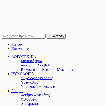
Αναζήτηση
Μενου
Κατηγορίες
ΛΟΓΟΤΕΧΝΙΑ
Μυθιστόρημα
Διήγημα – Νουβέλα
Βιογραφίες – Θέατρο – Μαρτυρίες
ΨΥΧΟΛΟΓΙΑ
Ψυχολογία για όλους
Ψυχανάλυση
Υπαρξιακή Ψυχολογία
Δοκίμιο
Δοκίμια – Μελέτες
Φιλοσοφία
Λαογραφία