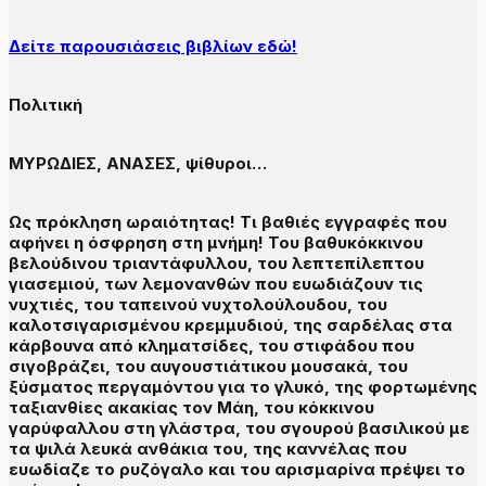
Δείτε παρουσιάσεις βιβλίων εδώ!
Πολιτική
ΜΥΡΩΔΙΕΣ, ΑΝΑΣΕΣ, ψίθυροι…
Ως πρόκληση ωραιότητας! Τι βαθιές εγγραφές που
αφήνει η όσφρηση στη μνήμη! Του βαθυκόκκινου
βελούδινου τριαντάφυλλου, του λεπτεπίλεπτου
γιασεμιού, των λεμονανθών που ευωδιάζουν τις
νυχτιές, του ταπεινού νυχτολούλουδου, του
καλοτσιγαρισμένου κρεμμυδιού, της σαρδέλας στα
κάρβουνα από κληματσίδες, του στιφάδου που
σιγοβράζει, του αυγουστιάτικου μουσακά, του
ξύσματος περγαμόντου για το γλυκό, της φορτωμένης
ταξιανθίες ακακίας τον Μάη, του κόκκινου
γαρύφαλλου στη γλάστρα, του σγουρού βασιλικού με
τα ψιλά λευκά ανθάκια του, της καννέλας που
ευωδίαζε το ρυζόγαλο και του αρισμαρίνα πρέψει το