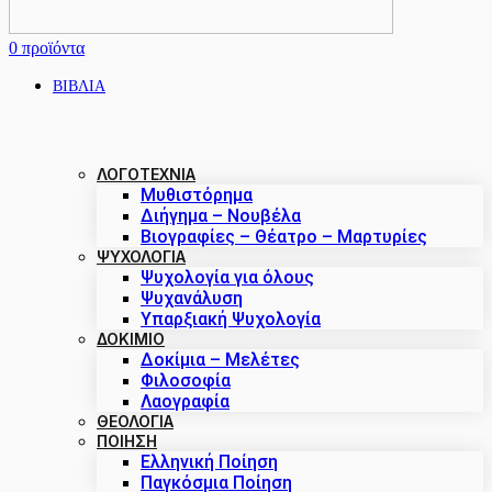
0
προϊόντα
ΒΙΒΛΙΑ
ΛΟΓΟΤΕΧΝΙΑ
Μυθιστόρημα
Διήγημα – Νουβέλα
Βιογραφίες – Θέατρο – Μαρτυρίες
ΨΥΧΟΛΟΓΙΑ
Ψυχολογία για όλους
Ψυχανάλυση
Υπαρξιακή Ψυχολογία
ΔΟΚΊΜΙΟ
Δοκίμια – Μελέτες
Φιλοσοφία
Λαογραφία
ΘΕΟΛΟΓΙΑ
ΠΟΙΗΣΗ
Ελληνική Ποίηση
Παγκόσμια Ποίηση