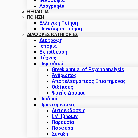
Φιλοσοφία
Λαογραφία
ΘΕΟΛΟΓΙΑ
ΠΟΙΗΣΗ
Ελληνική Ποίηση
Παγκόσμια Ποίηση
ΔΙΑΦΟΡΕΣ ΚΑΤΗΓΟΡΙΕΣ
Διατροφή
Ιστορία
Εκπαίδευση
Τέχνες
Περιοδικά
Greek annual of Psychoanalysis
Άνθρωπος
Αποτελεσματικός Επιστήμονας
Οιδίπους
Ψυχής Δρόμοι
Παιδικά
Πρακτoρεύσεις
Αυτοεκδόσεις
Ι.Μ. Ιβήρων
Παρουσία
Πορφύρα
Σύναξη