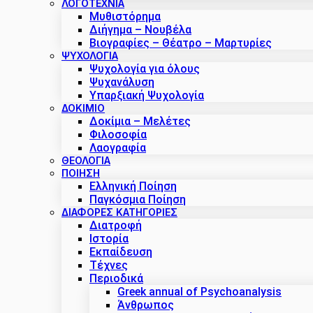
ΛΟΓΟΤΕΧΝΙΑ
Μυθιστόρημα
Διήγημα – Νουβέλα
Βιογραφίες – Θέατρο – Μαρτυρίες
ΨΥΧΟΛΟΓΙΑ
Ψυχολογία για όλους
Ψυχανάλυση
Υπαρξιακή Ψυχολογία
ΔΟΚΊΜΙΟ
Δοκίμια – Μελέτες
Φιλοσοφία
Λαογραφία
ΘΕΟΛΟΓΙΑ
ΠΟΙΗΣΗ
Ελληνική Ποίηση
Παγκόσμια Ποίηση
ΔΙΑΦΟΡΕΣ ΚΑΤΗΓΟΡΙΕΣ
Διατροφή
Ιστορία
Εκπαίδευση
Τέχνες
Περιοδικά
Greek annual of Psychoanalysis
Άνθρωπος