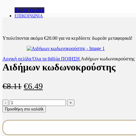
Δείτε τα όλα
ΕΠΙΚΟΙΝΩΝΙΑ
Υπολείπονται ακόμα
€
20.00
για να κερδίσετε δωρεάν μεταφορικά!
Αρχική σελίδα
Όλα τα βιβλία
ΠΟΙΗΣΗ
Αιδήμων κωδωνοκρούστης
Αιδήμων κωδωνοκρούστης
Original
Η
€
8.11
€
6.49
price
τρέχουσα
Αιδήμων
was:
τιμή
κωδωνοκρούστης
Προσθήκη στο καλάθι
ποσότητα
€8.11.
είναι:
€6.49.