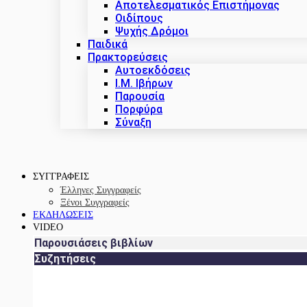
Αποτελεσματικός Επιστήμονας
Οιδίπους
Ψυχής Δρόμοι
Παιδικά
Πρακτoρεύσεις
Αυτοεκδόσεις
Ι.Μ. Ιβήρων
Παρουσία
Πορφύρα
Σύναξη
ΣΥΓΓΡΑΦΕΙΣ
Έλληνες Συγγραφείς
Ξένοι Συγγραφείς
ΕΚΔΗΛΩΣΕΙΣ
VIDEO
Παρουσιάσεις βιβλίων
Συζητήσεις