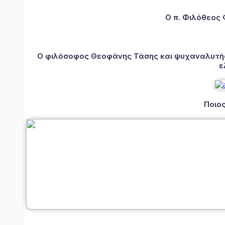
Ο π. Φιλόθεος
Ο φιλόσοφος Θεοφάνης Τάσης και ψυχαναλυτής 
ε
Ποιος