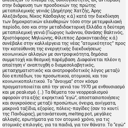
στην διάψευση των προσδοκιών της πρώτης
μεταπολεμικής γενιάς (Δημήτρης Χατζής, Άρης
Αλεξάνδρου, Νίκος Κάσδαγλης κ.ά.) κατά την διεκδίκηση
των δημοκρατικών ελευθεριών τόσο στην μετεμφυλιακή
περίοδο, όσο και στην μεταδιδακτορική Ελλάδα: η δεύτερη
μεταπολεμική γενιά (Γιώργος Ιωάννου, Θανάσης Βαλτινός,
Χριστόφορος Μηλιώνης, Φίλιππος Δρακονταειδής κ.ά.)
συνέβαλε στην καλλιέργεια της νέας “ατομικότητος” προς
την κατεύθυνση της ενεργητικής διεκδικήσεως
κοινωνικών αλλαγών με συντροφικότητα, δημόσια
συμμετοχή και θεσμική παρέμβαση. Διαφαίνεται πλέον η
απαίτηση ν’ αναπτυχθή ο διαμεσολαβητικός,
μετασχηματιστικός και ανατροφοδοτικός λόγος μεταξύ
δύο επιπέδων, του προσωπικού, ατομικού, και του
κοινωνικοπολιτικού. Το “άνοιγμα” στον κόσμο
πραγματοποιείται από την γενιά του 1970 με ενθουσιασμό
και με ρεαλισμό. (…) Τα θέματα του νεορρεαλισμού
αφορούν στα εξής: εκρηκτικά “εγώ”, αποστασιοποιήσεις
και συγκρούσεις μεταξύ προσώπων, όνειρα, αινίγματα,
μακρινά ταξίδια, εξορίες, πόλεις-παγίδες (σαν το κουτί
της Πανδώρας), μετανάστευση, melting pot, μεγάλες
αλλαγές, ερωτήματα για τον ατομικό χρόνο, για τις
ατομικές επιλογές, για τα παιδιά, για τον θάνατο. Το “εγώ”