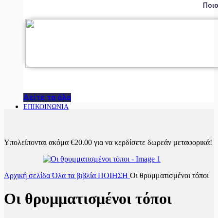
Ποιο
Δείτε τα όλα
ΕΠΙΚΟΙΝΩΝΙΑ
Υπολείπονται ακόμα
€
20.00
για να κερδίσετε δωρεάν μεταφορικά!
Αρχική σελίδα
Όλα τα βιβλία
ΠΟΙΗΣΗ
Οι θρυμματισμένοι τόποι
Οι θρυμματισμένοι τόποι