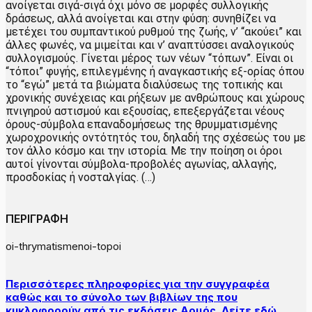
ανοίγεται σιγά-σιγά όχι μόνο σε μορφές συλλογικής
δράσεως, αλλά ανοίγεται και στην φύση: συνηθίζει να
μετέχει του συμπαντικού ρυθμού της ζωής, ν’ “ακούει” και
άλλες φωνές, να μιμείται και ν’ αναπτύσσει αναλογικούς
συλλογισμούς. Γίνεται μέρος των νέων “τόπων”. Είναι οι
“τόποι” φυγής, επιλεγμένης ή αναγκαστικής εξ-ορίας όπου
το “εγώ” μετά τα βιώματα διαλύσεως της τοπικής και
χρονικής συνέχειας και ρήξεων με ανθρώπους και χώρους
πνιγηρού αστισμού και εξουσίας, επεξεργάζεται νέους
όρους-σύμβολα επαναδομήσεως της θρυμματισμένης
χωροχρονικής οντότητός του, δηλαδή της σχέσεώς του με
τον άλλο κόσμο και την ιστορία. Με την ποίηση οι όροι
αυτοί γίνονται σύμβολα-προβολές αγωνίας, αλλαγής,
προσδοκίας ή νοσταλγίας. (…)
ΠΕΡΙΓΡΑΦΗ
oi-thrymatismenoi-topoi
Περισσότερες πληροφορίες για την συγγραφέα
καθώς και το σύνολο των βιβλίων της που
κυκλοφορούν από τις εκδόσεις Αρμός. Δείτε εδώ