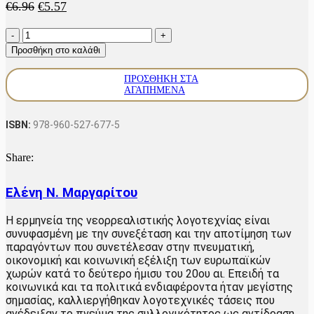
Original
Η
€
6.96
€
5.57
price
τρέχουσα
Οι
was:
τιμή
θρυμματισμένοι
€6.96.
είναι:
Προσθήκη στο καλάθι
τόποι
€5.57.
ποσότητα
ΠΡΟΣΘΉΚΗ ΣΤΑ
ΑΓΑΠΗΜΈΝΑ
ISBN:
978-960-527-677-5
Share:
Ελένη Ν. Μαργαρίτου
Η ερμηνεία της νεορρεαλιστικής λογοτεχνίας είναι
συνυφασμένη με την συνεξέταση και την αποτίμηση των
παραγόντων που συνετέλεσαν στην πνευματική,
οικονομική και κοινωνική εξέλιξη των ευρωπαϊκών
χωρών κατά το δεύτερο ήμισυ του 20ου αι. Επειδή τα
κοινωνικά και τα πολιτικά ενδιαφέροντα ήταν μεγίστης
σημασίας, καλλιεργήθηκαν λογοτεχνικές τάσεις που
ανέδειξαν το πνεύμα της συλλογικότητος ως αντίδραση