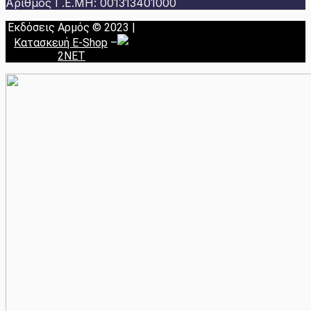
Αριθμός Γ.Ε.ΜΗ: 001313401000
Εκδόσεις Αρμός © 2023 |
Κατασκευή E-Shop
–
2NET