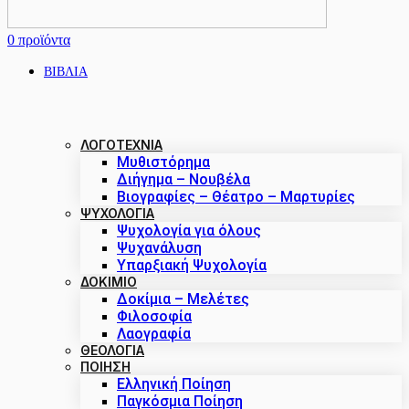
0
προϊόντα
ΒΙΒΛΙΑ
ΛΟΓΟΤΕΧΝΙΑ
Μυθιστόρημα
Διήγημα – Νουβέλα
Βιογραφίες – Θέατρο – Μαρτυρίες
ΨΥΧΟΛΟΓΙΑ
Ψυχολογία για όλους
Ψυχανάλυση
Υπαρξιακή Ψυχολογία
ΔΟΚΊΜΙΟ
Δοκίμια – Μελέτες
Φιλοσοφία
Λαογραφία
ΘΕΟΛΟΓΙΑ
ΠΟΙΗΣΗ
Ελληνική Ποίηση
Παγκόσμια Ποίηση