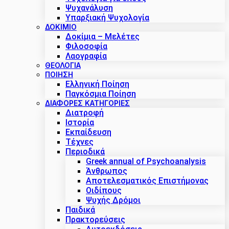
Ψυχανάλυση
Υπαρξιακή Ψυχολογία
ΔΟΚΊΜΙΟ
Δοκίμια – Μελέτες
Φιλοσοφία
Λαογραφία
ΘΕΟΛΟΓΙΑ
ΠΟΙΗΣΗ
Ελληνική Ποίηση
Παγκόσμια Ποίηση
ΔΙΑΦΟΡΕΣ ΚΑΤΗΓΟΡΙΕΣ
Διατροφή
Ιστορία
Εκπαίδευση
Τέχνες
Περιοδικά
Greek annual of Psychoanalysis
Άνθρωπος
Αποτελεσματικός Επιστήμονας
Οιδίπους
Ψυχής Δρόμοι
Παιδικά
Πρακτoρεύσεις