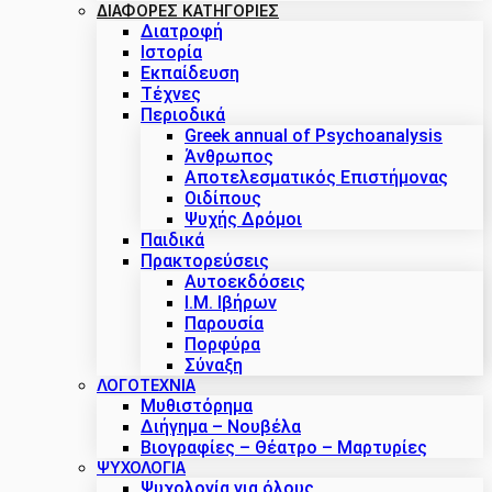
ΔΙΑΦΟΡΕΣ ΚΑΤΗΓΟΡΙΕΣ
Διατροφή
Ιστορία
Εκπαίδευση
Τέχνες
Περιοδικά
Greek annual of Psychoanalysis
Άνθρωπος
Αποτελεσματικός Επιστήμονας
Οιδίπους
Ψυχής Δρόμοι
Παιδικά
Πρακτoρεύσεις
Αυτοεκδόσεις
Ι.Μ. Ιβήρων
Παρουσία
Πορφύρα
Σύναξη
ΛΟΓΟΤΕΧΝΙΑ
Μυθιστόρημα
Διήγημα – Νουβέλα
Βιογραφίες – Θέατρο – Μαρτυρίες
ΨΥΧΟΛΟΓΙΑ
Ψυχολογία για όλους