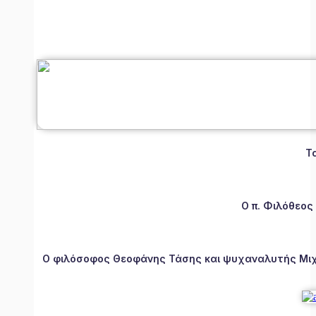
Τ
Ο π. Φιλόθεος
Ο φιλόσοφος Θεοφάνης Τάσης και ψυχαναλυτής Μιχάλ