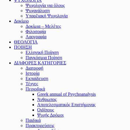
ΨΥΧΟΛΟΓΙΑ
Ψυχολογία για όλους
Ψυχανάλυση
Υπαρξιακή Ψυχολογία
Δοκίμιο
Δοκίμια – Μελέτες
Φιλοσοφία
Λαογραφία
ΘΕΟΛΟΓΙΑ
ΠΟΙΗΣΗ
Ελληνική Ποίηση
Παγκόσμια Ποίηση
ΔΙΑΦΟΡΕΣ ΚΑΤΗΓΟΡΙΕΣ
Διατροφή
Ιστορία
Εκπαίδευση
Τέχνες
Περιοδικά
Greek annual of Psychoanalysis
Άνθρωπος
Αποτελεσματικός Επιστήμονας
Οιδίπους
Ψυχής Δρόμοι
Παιδικά
Πρακτoρεύσεις