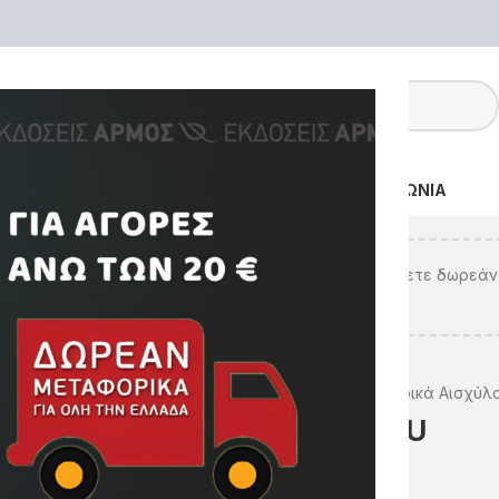
ΒΙΒΛΙΑ
ΣΥΓΓΡΑΦΕΙΣ
ΕΚΔΗΛΩΣΕΙΣ
VIDEO
ΕΠΙΚΟΙΝΩΝΙΑ
Υπολείπονται ακόμα
€
20.00
για να κερδίσετε δωρεάν
μεταφορικά!
Αρχική σελίδα
Όλα τα βιβλία
ΠΟΙΗΣΗ
Τα χορικά Αισχύλ
ΣΙΜΟ
Τα χορικά Αισχύλου
€
13.94
€
17.42