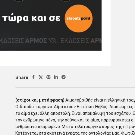
Εξαντλημένο
ΠΡΟΣΘΗΚΗ ΣΤΑ
ΑΓΑΠΗΜΕΝΑ
ISBN:
978-960-527-699-7
Share:
(στίχοι και μετάφραση)
Αιματοβριθής είναι η ελληνική τραγ
Οιδίποδα, τύρρανο. Αίμα στους Επτά επί Θήβας. Αιμόφυρτες ε
το αίμα έχει άλλη αποστολή. Είναι αποκάλυψη του εσχάτου. 
τον ανθρώπινο πόνο, την οδύνα και το αίμα, παρευρίσκεται ο
ανθρώπινο πεπρωμένο. Με το τελετουργικό κύρος της η Τραγ
Κατέρχεται στα σκοτεινά έγκατα της οντολογίας μας. Φωτίζε