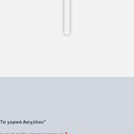
“Τα χορικά Αισχύλου”
*
εωτικά πεδία σημειώνονται με