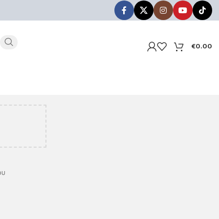
€
0.00
ου