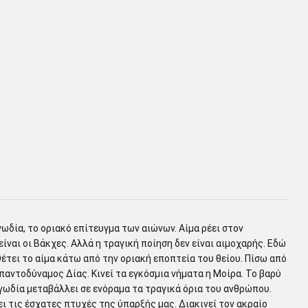
ωδία, το οριακό επίτευγμα των αιώνων. Αίμα ρέει στον
ίναι οι Βάκχες. Αλλά η τραγική ποίηση δεν είναι αιμοχαρής. Εδώ
Θέτει το αίμα κάτω από την οριακή εποπτεία του θείου. Πίσω από
 παντοδύναμος Δίας. Κινεί τα εγκόσμια νήματα η Μοίρα. Το βαρύ
ωδία μεταβάλλει σε ενόραμα τα τραγικά όρια του ανθρώπου.
ι τις έσχατες πτυχές της ύπαρξής μας. Διακινεί τον ακραίο