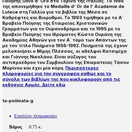
Ποίησης Ulivo d’ Oro στο Τορίνο της Ιταλίας. Το 1986
της απονεμήθηκε το Medaille d’ Or de l’ Academie de
Lutece στη Γαλλία για τα βιβλία της Μέσα σε
Καθρέφτες και Βιορυθμοί. Το 1993 τιμήθηκε με το Α΄
Βραβείο Ποίησης της Εταιρείας Χριστιανικών
Γραμμάτων για το Ουρανοδρόμιο και το 1995 με το
Βραβείο Ποίησης του Ιδρύματος Κώστα Ουράνη της
Ακαδημίας Αθηνών για τον Α΄ τόμο των Απάντων της
με τον τίτλο Ποιήματα 1956-1992. Ποιήματά της έχουν
μελοποιήσει ο Μίμης Πλέσσας, οι αδελφοί Κατσιμίχα
και Γιάννης Νικολάου. Είναι σύζυγος του
αντιπροέδρου του Συμβουλίου της Επικρατείας Τάσου
Μαρίνου και έχει μία κόρη.
Περισσότερες
πληροφορίες για την συγγραφέα καθώς και το
σύνολο των βιβλίων της που κυκλοφορούν από τις
εκδόσεις Αρμός. Δείτε εδώ
ta-poiimata-g
Επιπλέον πληροφορίες
Βάρος
0.75 κ.