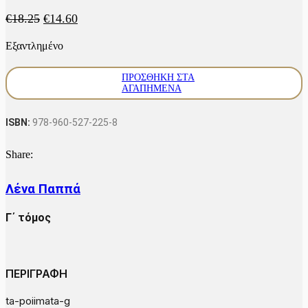
Original
Η
€
18.25
€
14.60
price
τρέχουσα
Εξαντλημένο
was:
τιμή
€18.25.
είναι:
€14.60.
ΠΡΟΣΘΉΚΗ ΣΤΑ
ΑΓΑΠΗΜΈΝΑ
ISBN:
978-960-527-225-8
Share:
Λένα Παππά
Γ΄ τόμος
ΠΕΡΙΓΡΑΦΗ
ta-poiimata-g