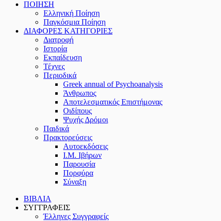
ΠΟΙΗΣΗ
Ελληνική Ποίηση
Παγκόσμια Ποίηση
ΔΙΑΦΟΡΕΣ ΚΑΤΗΓΟΡΙΕΣ
Διατροφή
Ιστορία
Εκπαίδευση
Τέχνες
Περιοδικά
Greek annual of Psychoanalysis
Άνθρωπος
Αποτελεσματικός Επιστήμονας
Οιδίπους
Ψυχής Δρόμοι
Παιδικά
Πρακτoρεύσεις
Αυτοεκδόσεις
Ι.Μ. Ιβήρων
Παρουσία
Πορφύρα
Σύναξη
ΒΙΒΛΙΑ
ΣΥΓΓΡΑΦΕΙΣ
Έλληνες Συγγραφείς