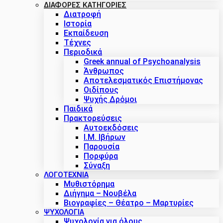
ΔΙΑΦΟΡΕΣ ΚΑΤΗΓΟΡΙΕΣ
Διατροφή
Ιστορία
Εκπαίδευση
Τέχνες
Περιοδικά
Greek annual of Psychoanalysis
Άνθρωπος
Αποτελεσματικός Επιστήμονας
Οιδίπους
Ψυχής Δρόμοι
Παιδικά
Πρακτoρεύσεις
Αυτοεκδόσεις
Ι.Μ. Ιβήρων
Παρουσία
Πορφύρα
Σύναξη
ΛΟΓΟΤΕΧΝΙΑ
Μυθιστόρημα
Διήγημα – Νουβέλα
Βιογραφίες – Θέατρο – Μαρτυρίες
ΨΥΧΟΛΟΓΙΑ
Ψυχολογία για όλους