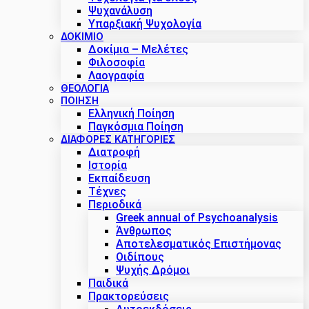
Ψυχανάλυση
Υπαρξιακή Ψυχολογία
ΔΟΚΊΜΙΟ
Δοκίμια – Μελέτες
Φιλοσοφία
Λαογραφία
ΘΕΟΛΟΓΙΑ
ΠΟΙΗΣΗ
Ελληνική Ποίηση
Παγκόσμια Ποίηση
ΔΙΑΦΟΡΕΣ ΚΑΤΗΓΟΡΙΕΣ
Διατροφή
Ιστορία
Εκπαίδευση
Τέχνες
Περιοδικά
Greek annual of Psychoanalysis
Άνθρωπος
Αποτελεσματικός Επιστήμονας
Οιδίπους
Ψυχής Δρόμοι
Παιδικά
Πρακτoρεύσεις