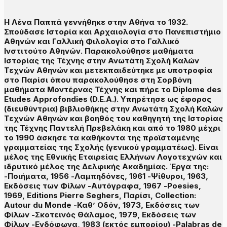
Η Λένα Παππά γεννήθηκε στην Αθήνα το 1932.
Σπούδασε Ιστορία και Αρχαιολογία στο Πανεπιστήμιο
Αθηνών και Γαλλική Φιλολογία στο Γαλλικό
Ινστιτούτο Αθηνών. Παρακολούθησε μαθήματα
Ιστορίας της Τέχνης στην Ανωτάτη Σχολή Καλών
Τεχνών Αθηνών και μετεκπαιδεύτηκε με υποτροφία
στο Παρίσι όπου παρακολούθησε στη Σορβόνη
μαθήματα Μοντέρνας Τέχνης και πήρε το Diplome des
Etudes Approfondies (D.E.A.). Υπηρέτησε ως έφορος
(διευθύντρια) βιβλιοθήκης στην Ανωτάτη Σχολή Καλών
Τεχνών Αθηνών και βοηθός του καθηγητή της Ιστορίας
της Τέχνης Παντελή Πρεβελάκη και από το 1980 μέχρι
το 1990 άσκησε τα καθήκοντα της προϊσταμένης
γραμματείας της Σχολής (γενικού γραμματέως). Είναι
μέλος της Εθνικής Εταιρείας Ελλήνων Λογοτεχνών και
ιδρυτικό μέλος της Δελφικής Ακαδημίας. Έργα της:
-Ποιήματα, 1956 -Λαμπηδόνες, 1961 -Ψίθυροι, 1963,
Εκδόσεις των Φίλων -Αυτόγραφα, 1967 -Poesies,
1969, Editions Pierre Seghers, Παρίσι, Collection:
Autour du Monde -Καθ’ Οδόν, 1973, Εκδόσεις των
Φίλων -Σκοτεινός Θάλαμος, 1979, Εκδόσεις των
Φίλων -Ενδόφωνα, 1983 (εκτός εμπορίου) -Palabras de