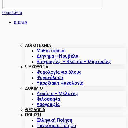
0
προϊόντα
ΒΙΒΛΙΑ
ΛΟΓΟΤΕΧΝΙΑ
Μυθιστόρημα
Διήγημα – Νουβέλα
Βιογραφίες – Θέατρο – Μαρτυρίες
ΨΥΧΟΛΟΓΙΑ
Ψυχολογία για όλους
Ψυχανάλυση
Υπαρξιακή Ψυχολογία
ΔΟΚΊΜΙΟ
Δοκίμια – Μελέτες
Φιλοσοφία
Λαογραφία
ΘΕΟΛΟΓΙΑ
ΠΟΙΗΣΗ
Ελληνική Ποίηση
Παγκόσμια Ποίηση