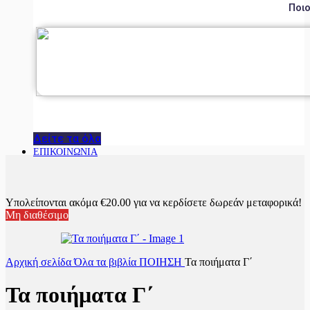
Ποιο
Δείτε τα όλα
ΕΠΙΚΟΙΝΩΝΙΑ
Υπολείπονται ακόμα
€
20.00
για να κερδίσετε δωρεάν μεταφορικά!
Μη διαθέσιμο
Αρχική σελίδα
Όλα τα βιβλία
ΠΟΙΗΣΗ
Τα ποιήματα Γ΄
Τα ποιήματα Γ΄