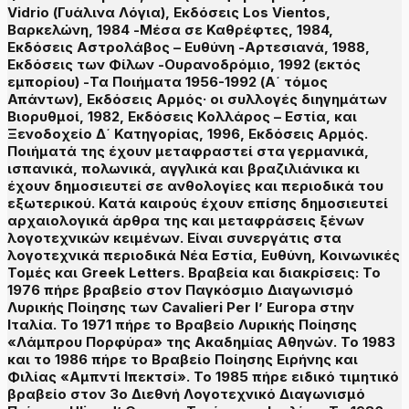
Vidrio (Γυάλινα Λόγια), Εκδόσεις Los Vientos,
Βαρκελώνη, 1984 -Μέσα σε Καθρέφτες, 1984,
Εκδόσεις Αστρολάβος – Ευθύνη -Αρτεσιανά, 1988,
Εκδόσεις των Φίλων -Ουρανοδρόμιο, 1992 (εκτός
εμπορίου) -Τα Ποιήματα 1956-1992 (Α΄ τόμος
Απάντων), Εκδόσεις Αρμός· οι συλλογές διηγημάτων
Βιορυθμοί, 1982, Εκδόσεις Κολλάρος – Εστία, και
Ξενοδοχείο Δ΄ Κατηγορίας, 1996, Εκδόσεις Αρμός.
Ποιήματά της έχουν μεταφραστεί στα γερμανικά,
ισπανικά, πολωνικά, αγγλικά και βραζιλιάνικα κι
έχουν δημοσιευτεί σε ανθολογίες και περιοδικά του
εξωτερικού. Κατά καιρούς έχουν επίσης δημοσιευτεί
αρχαιολογικά άρθρα της και μεταφράσεις ξένων
λογοτεχνικών κειμένων. Είναι συνεργάτις στα
λογοτεχνικά περιοδικά Νέα Εστία, Ευθύνη, Κοινωνικές
Τομές και Greek Letters. Βραβεία και διακρίσεις: Το
1976 πήρε βραβείο στον Παγκόσμιο Διαγωνισμό
Λυρικής Ποίησης των Cavalieri Per l’ Europa στην
Ιταλία. Το 1971 πήρε το Βραβείο Λυρικής Ποίησης
«Λάμπρου Πορφύρα» της Ακαδημίας Αθηνών. Το 1983
και το 1986 πήρε το Βραβείο Ποίησης Ειρήνης και
Φιλίας «Αμπντί Ιπεκτσί». Το 1985 πήρε ειδικό τιμητικό
βραβείο στον 3ο Διεθνή Λογοτεχνικό Διαγωνισμό