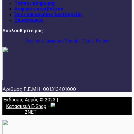
Τρόποι πληρωμής
Ασφαλές περιβάλλον
Όροι και κανόνες λειτουργίας
Επικοινωνία
Ακολουθήστε μας:
Facebook
Instagram
Youtube
Tiktok
Twitter
Αριθμός Γ.Ε.ΜΗ: 001313401000
Εκδόσεις Αρμός © 2023 |
Κατασκευή E-Shop
–
2NET