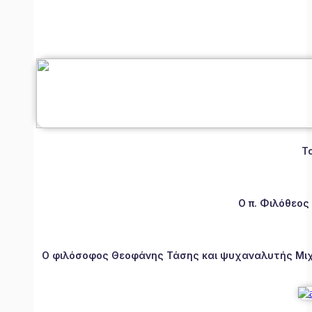
Τ
Ο π. Φιλόθεος
Ο φιλόσοφος Θεοφάνης Τάσης και ψυχαναλυτής Μιχάλ