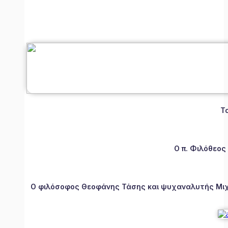
Τ
Ο π. Φιλόθεος
Ο φιλόσοφος Θεοφάνης Τάσης και ψυχαναλυτής Μιχάλ