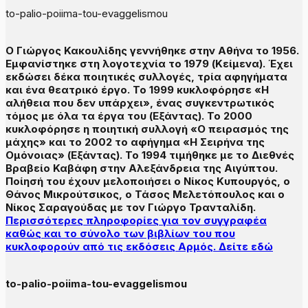
to-palio-poiima-tou-evaggelismou
Ο Γιώργος Κακουλίδης γεννήθηκε στην Αθήνα το 1956.
Εμφανίστηκε στη λογοτεχνία το 1979 (Κείμενα). Έχει
εκδώσει δέκα ποιητικές συλλογές, τρία αφηγήματα
και ένα θεατρικό έργο. Το 1999 κυκλοφόρησε «Η
αλήθεια που δεν υπάρχει», ένας συγκεντρωτικός
τόμος με όλα τα έργα του (Εξάντας). Το 2000
κυκλοφόρησε η ποιητική συλλογή «Ο πειρασμός της
μάχης» και το 2002 το αφήγημα «Η Σειρήνα της
Ομόνοιας» (Εξάντας). Το 1994 τιμήθηκε με το Διεθνές
Βραβείο Καβάφη στην Αλεξάνδρεια της Αιγύπτου.
Ποίησή του έχουν μελοποιήσει ο Νίκος Κυπουργός, ο
Θάνος Μικρούτσικος, ο Τάσος Μελετόπουλος και ο
Νίκος Σαραγούδας με τον Γιώργο Τρανταλίδη.
Περισσότερες πληροφορίες για τον συγγραφέα
καθώς και το σύνολο των βιβλίων του που
κυκλοφορούν από τις εκδόσεις Αρμός. Δείτε εδώ
to-palio-poiima-tou-evaggelismou