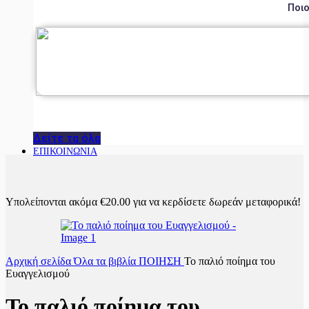
Ποιο
Δείτε τα όλα
ΕΠΙΚΟΙΝΩΝΙΑ
Υπολείπονται ακόμα
€
20.00
για να κερδίσετε δωρεάν μεταφορικά!
Αρχική σελίδα
Όλα τα βιβλία
ΠΟΙΗΣΗ
Το παλιό ποίημα του
Ευαγγελισμού
Το παλιό ποίημα του