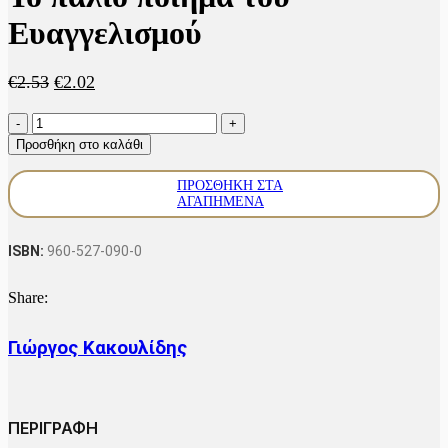
Ευαγγελισμού
Original
Η
€
2.53
€
2.02
price
τρέχουσα
Το
was:
τιμή
παλιό
€2.53.
είναι:
Προσθήκη στο καλάθι
ποίημα
€2.02.
του
ΠΡΟΣΘΉΚΗ ΣΤΑ
Ευαγγελισμού
ΑΓΑΠΗΜΈΝΑ
ποσότητα
ISBN:
960-527-090-0
Share:
Γιώργος Κακουλίδης
ΠΕΡΙΓΡΑΦΗ