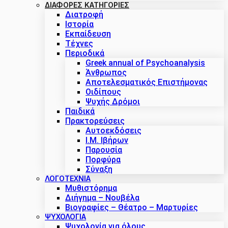
ΔΙΑΦΟΡΕΣ ΚΑΤΗΓΟΡΙΕΣ
Διατροφή
Ιστορία
Εκπαίδευση
Τέχνες
Περιοδικά
Greek annual of Psychoanalysis
Άνθρωπος
Αποτελεσματικός Επιστήμονας
Οιδίπους
Ψυχής Δρόμοι
Παιδικά
Πρακτoρεύσεις
Αυτοεκδόσεις
Ι.Μ. Ιβήρων
Παρουσία
Πορφύρα
Σύναξη
ΛΟΓΟΤΕΧΝΙΑ
Μυθιστόρημα
Διήγημα – Νουβέλα
Βιογραφίες – Θέατρο – Μαρτυρίες
ΨΥΧΟΛΟΓΙΑ
Ψυχολογία για όλους