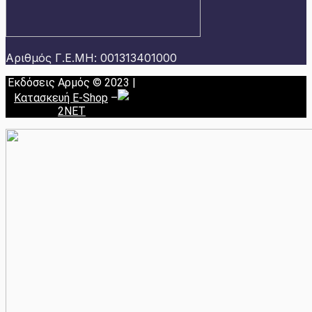
Αριθμός Γ.Ε.ΜΗ: 001313401000
Εκδόσεις Αρμός © 2023 |
Κατασκευή E-Shop
–
2NET