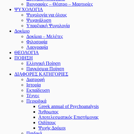
Βιογραφίες – Θέατρο – Μαρτυρίες
ΨΥΧΟΛΟΓΙΑ
Ψυχολογία για όλους
Ψυχανάλυση
Υπαρξιακή Ψυχολογία
Δοκίμιο
Δοκίμια – Μελέτες
Φιλοσοφία
Λαογραφία
ΘΕΟΛΟΓΙΑ
ΠΟΙΗΣΗ
Ελληνική Ποίηση
Παγκόσμια Ποίηση
ΔΙΑΦΟΡΕΣ ΚΑΤΗΓΟΡΙΕΣ
Διατροφή
Ιστορία
Εκπαίδευση
Τέχνες
Περιοδικά
Greek annual of Psychoanalysis
Άνθρωπος
Αποτελεσματικός Επιστήμονας
Οιδίπους
Ψυχής Δρόμοι
Παιδικά