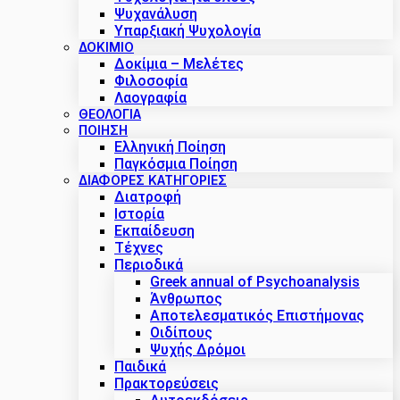
Ψυχανάλυση
Υπαρξιακή Ψυχολογία
ΔΟΚΊΜΙΟ
Δοκίμια – Μελέτες
Φιλοσοφία
Λαογραφία
ΘΕΟΛΟΓΙΑ
ΠΟΙΗΣΗ
Ελληνική Ποίηση
Παγκόσμια Ποίηση
ΔΙΑΦΟΡΕΣ ΚΑΤΗΓΟΡΙΕΣ
Διατροφή
Ιστορία
Εκπαίδευση
Τέχνες
Περιοδικά
Greek annual of Psychoanalysis
Άνθρωπος
Αποτελεσματικός Επιστήμονας
Οιδίπους
Ψυχής Δρόμοι
Παιδικά
Πρακτoρεύσεις