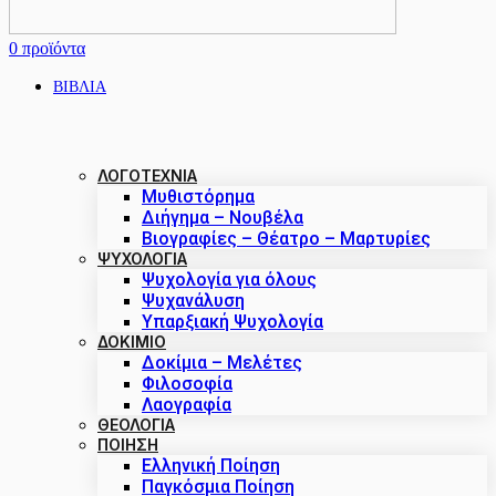
0
προϊόντα
ΒΙΒΛΙΑ
ΛΟΓΟΤΕΧΝΙΑ
Μυθιστόρημα
Διήγημα – Νουβέλα
Βιογραφίες – Θέατρο – Μαρτυρίες
ΨΥΧΟΛΟΓΙΑ
Ψυχολογία για όλους
Ψυχανάλυση
Υπαρξιακή Ψυχολογία
ΔΟΚΊΜΙΟ
Δοκίμια – Μελέτες
Φιλοσοφία
Λαογραφία
ΘΕΟΛΟΓΙΑ
ΠΟΙΗΣΗ
Ελληνική Ποίηση
Παγκόσμια Ποίηση