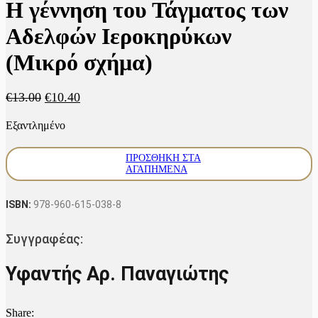
Η γέννηση του Τάγματος των
Αδελφών Ιεροκηρύκων
(Μικρό σχήμα)
Original
Η
€
13.00
€
10.40
price
τρέχουσα
Εξαντλημένο
was:
τιμή
€13.00.
είναι:
€10.40.
ΠΡΟΣΘΉΚΗ ΣΤΑ
ΑΓΑΠΗΜΈΝΑ
ISBN:
978-960-615-038-8
Συγγραφέας:
Υφαντής Αρ. Παναγιώτης
Share: