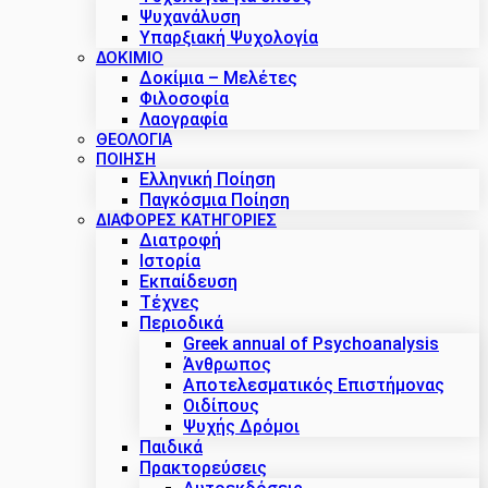
Ψυχανάλυση
Υπαρξιακή Ψυχολογία
ΔΟΚΊΜΙΟ
Δοκίμια – Μελέτες
Φιλοσοφία
Λαογραφία
ΘΕΟΛΟΓΙΑ
ΠΟΙΗΣΗ
Ελληνική Ποίηση
Παγκόσμια Ποίηση
ΔΙΑΦΟΡΕΣ ΚΑΤΗΓΟΡΙΕΣ
Διατροφή
Ιστορία
Εκπαίδευση
Τέχνες
Περιοδικά
Greek annual of Psychoanalysis
Άνθρωπος
Αποτελεσματικός Επιστήμονας
Οιδίπους
Ψυχής Δρόμοι
Παιδικά
Πρακτoρεύσεις