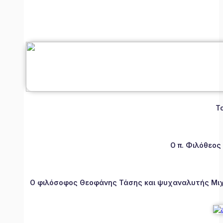
Τ
Ο π. Φιλόθεος
Ο φιλόσοφος Θεοφάνης Τάσης και ψυχαναλυτής Μιχάλ