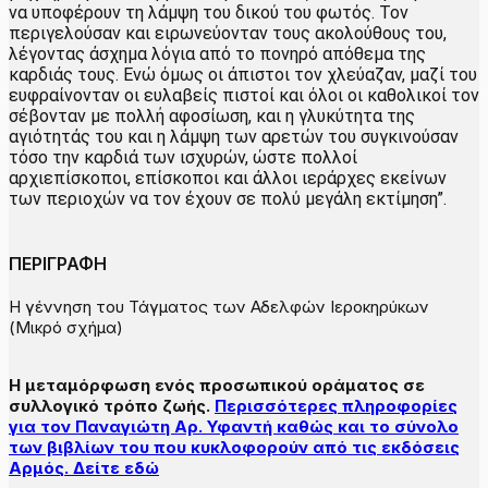
να υποφέρουν τη λάμψη του δικού του φωτός. Τον
περιγελούσαν και ειρωνεύονταν τους ακολούθους του,
λέγοντας άσχημα λόγια από το πονηρό απόθεμα της
καρδιάς τους. Ενώ όμως οι άπιστοι τον χλεύαζαν, μαζί του
ευφραίνονταν οι ευλαβείς πιστοί και όλοι οι καθολικοί τον
σέβονταν με πολλή αφοσίωση, και η γλυκύτητα της
αγιότητάς του και η λάμψη των αρετών του συγκινούσαν
τόσο την καρδιά των ισχυρών, ώστε πολλοί
αρχιεπίσκοποι, επίσκοποι και άλλοι ιεράρχες εκείνων
των περιοχών να τον έχουν σε πολύ μεγάλη εκτίμηση”.
ΠΕΡΙΓΡΑΦΗ
Η γέννηση του Τάγματος των Αδελφών Ιεροκηρύκων
(Μικρό σχήμα)
Η μεταμόρφωση ενός προσωπικού οράματος σε
συλλογικό τρόπο ζωής.
Περισσότερες πληροφορίες
για τον Παναγιώτη Αρ. Υφαντή καθώς και το σύνολο
των βιβλίων του που κυκλοφορούν από τις εκδόσεις
Αρμός. Δείτε εδώ