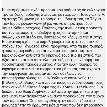
Η μεταμόρφωση ενός προσωπικού οράματος σε συλλογικό
τρόπο ζωής Ιορδάνης Σαξονίας μετάφραση: Παναγιώτης Α.
Υφαντής Σύμφωνα με το όραμα του ιδρυτή του, το Τάγμα
των Ιεροκηρύκων γεννήθηκε για να υπηρετήσει δυο
θεμελιώδεις στόχους. Πρώτον, την πνευματική προκοπή
και τον αγιασμό της αδελφότητας σε ατομικό και
συλλογικό επίπεδο και, δεύτερον, το κήρυγμα της πίστης.
Η οργανική σχέση και συμπληρωματικότητα του διπλού
στόχου του Τάγματος είναι προφανής. Από τη μια πλευρά,
η εσωτερική κάθαρση και πνευματική προκοπή των
Ιεροκηρύκων καθιστά το κήρυγμά τους πιο πειστικό, πιο
αξιόπιστο και πιο αποτελεσματικό, με τη συνδρομή του
προσωπικού παραδείγματος. Από την άλλη πλευρά, το
κήρυγμα αποτελεί το εκφραστικό μέσο και, ταυτόχρονα,
την κορύφωση της μέριμνας των αδελφών να
καταστήσουν όλους τους ανθρώπους κοινωνούς της
βιβλικής αλήθειας και πνευματικούς συνοδοιπόρους τους
στον συχνά δύσβατο δρόμο της εν Χριστώ τελείωσης. “…ο
δούλος του θεού Δομίνικος αύξανε στην αρετή και στην
εκτίμηση των ανθρώπων, και αυτό προκαλούσε τον φθόνο
των αιρετικών. Όσο πιο αγαθός ήταν αυτός, τόσο πιο
μοχθηρά ήταν τα άρρωστα μάτια τους που δεν μπορούσαν