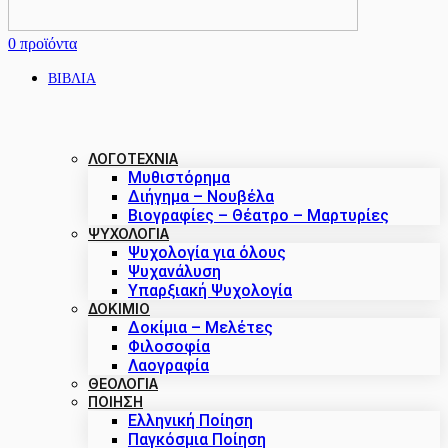
0
προϊόντα
ΒΙΒΛΙΑ
ΛΟΓΟΤΕΧΝΙΑ
Μυθιστόρημα
Διήγημα – Νουβέλα
Βιογραφίες – Θέατρο – Μαρτυρίες
ΨΥΧΟΛΟΓΙΑ
Ψυχολογία για όλους
Ψυχανάλυση
Υπαρξιακή Ψυχολογία
ΔΟΚΊΜΙΟ
Δοκίμια – Μελέτες
Φιλοσοφία
Λαογραφία
ΘΕΟΛΟΓΙΑ
ΠΟΙΗΣΗ
Ελληνική Ποίηση
Παγκόσμια Ποίηση