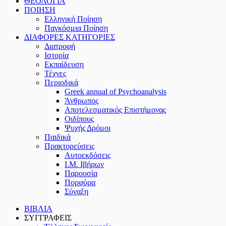
ΘΕΟΛΟΓΙΑ
ΠΟΙΗΣΗ
Ελληνική Ποίηση
Παγκόσμια Ποίηση
ΔΙΑΦΟΡΕΣ ΚΑΤΗΓΟΡΙΕΣ
Διατροφή
Ιστορία
Εκπαίδευση
Τέχνες
Περιοδικά
Greek annual of Psychoanalysis
Άνθρωπος
Αποτελεσματικός Επιστήμονας
Οιδίπους
Ψυχής Δρόμοι
Παιδικά
Πρακτoρεύσεις
Αυτοεκδόσεις
Ι.Μ. Ιβήρων
Παρουσία
Πορφύρα
Σύναξη
ΒΙΒΛΙΑ
ΣΥΓΓΡΑΦΕΙΣ