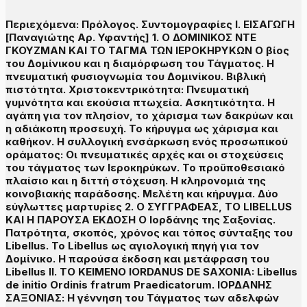
Περιεχόμενα: Πρόλογος. Συντομογραφίες I. ΕΙΣΑΓΩΓΗ
[Παναγιώτης Αρ. Υφαντής] 1. Ο ΔΟΜΙΝΙΚΟΣ ΝΤΕ
ΓΚΟΥΖΜΑΝ ΚΑΙ ΤΟ ΤΑΓΜΑ ΤΩΝ ΙΕΡΟΚΗΡΥΚΩΝ Ο βίος
του Δομίνικου και η διαμόρφωση του Τάγματος. Η
πνευματική φυσιογνωμία του Δομινίκου. Βιβλική
πιστότητα. Χριστοκεντρικότητα: Πνευματική
γυμνότητα και εκούσια πτωχεία. Ασκητικότητα. Η
αγάπη για τον πλησίον, το χάρισμα των δακρύων και
η αδιάκοπη προσευχή. Το κήρυγμα ως χάρισμα και
καθήκον. Η συλλογική ενσάρκωση ενός προσωπικού
οράματος: Οι πνευματικές αρχές και οι στοχεύσεις
του τάγματος των Ιεροκηρύκων. Το προϋποθεσιακό
πλαίσιο και η διττή στόχευση. Η κληρονομιά της
κοινοβιακής παράδοσης. Μελέτη και κήρυγμα. Δύο
εύγλωττες μαρτυρίες 2. Ο ΣΥΓΓΡΑΦΕΑΣ, ΤΟ LIBELLUS
ΚΑΙ Η ΠΑΡΟΥΣΑ ΕΚΔΟΣΗ Ο Ιορδάνης της Σαξονίας.
Πατρότητα, σκοπός, χρόνος και τόπος σύνταξης του
Libellus. Το Libellus ως αγιολογική πηγή για τον
Δομίνικο. Η παρούσα έκδοση και μετάφραση του
Libellus II. ΤΟ ΚΕΙΜΕΝΟ IORDANUS DE SAXONIA: Libellus
de initio Ordinis fratrum Praedicatorum. ΙΟΡΔΑΝΗΣ
ΣΑΞΟΝΙΑΣ: Η γέννηση του Τάγματος των αδελφών