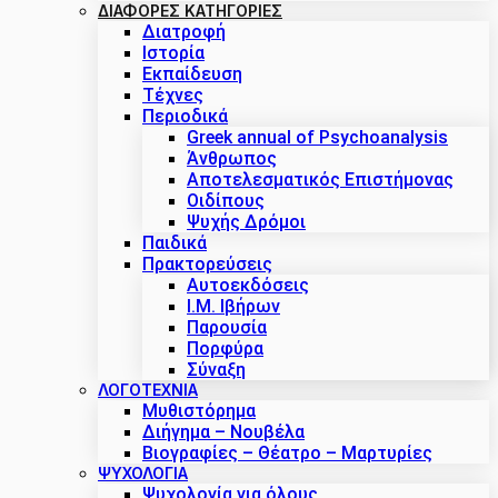
ΔΙΑΦΟΡΕΣ ΚΑΤΗΓΟΡΙΕΣ
Διατροφή
Ιστορία
Εκπαίδευση
Τέχνες
Περιοδικά
Greek annual of Psychoanalysis
Άνθρωπος
Αποτελεσματικός Επιστήμονας
Οιδίπους
Ψυχής Δρόμοι
Παιδικά
Πρακτoρεύσεις
Αυτοεκδόσεις
Ι.Μ. Ιβήρων
Παρουσία
Πορφύρα
Σύναξη
ΛΟΓΟΤΕΧΝΙΑ
Μυθιστόρημα
Διήγημα – Νουβέλα
Βιογραφίες – Θέατρο – Μαρτυρίες
ΨΥΧΟΛΟΓΙΑ
Ψυχολογία για όλους