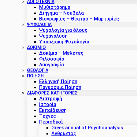
ΛΟΓΟΤΕΧΝΙΑ
Μυθιστόρημα
Διήγημα – Νουβέλα
Βιογραφίες – Θέατρο – Μαρτυρίες
ΨΥΧΟΛΟΓΙΑ
Ψυχολογία για όλους
Ψυχανάλυση
Υπαρξιακή Ψυχολογία
ΔΟΚΊΜΙΟ
Δοκίμια – Μελέτες
Φιλοσοφία
Λαογραφία
ΘΕΟΛΟΓΙΑ
ΠΟΙΗΣΗ
Ελληνική Ποίηση
Παγκόσμια Ποίηση
ΔΙΑΦΟΡΕΣ ΚΑΤΗΓΟΡΙΕΣ
Διατροφή
Ιστορία
Εκπαίδευση
Τέχνες
Περιοδικά
Greek annual of Psychoanalysis
Άνθρωπος