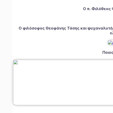
Ο π. Φιλόθεος
Ο φιλόσοφος Θεοφάνης Τάσης και ψυχαναλυτής 
ε
Ποιος