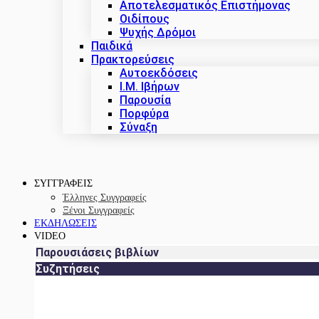
Αποτελεσματικός Επιστήμονας
Οιδίπους
Ψυχής Δρόμοι
Παιδικά
Πρακτoρεύσεις
Αυτοεκδόσεις
Ι.Μ. Ιβήρων
Παρουσία
Πορφύρα
Σύναξη
ΣΥΓΓΡΑΦΕΙΣ
Έλληνες Συγγραφείς
Ξένοι Συγγραφείς
ΕΚΔΗΛΩΣΕΙΣ
VIDEO
Παρουσιάσεις βιβλίων
Συζητήσεις