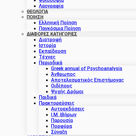
Φιλοσοφία
Λαογραφία
ΘΕΟΛΟΓΙΑ
ΠΟΙΗΣΗ
Ελληνική Ποίηση
Παγκόσμια Ποίηση
ΔΙΑΦΟΡΕΣ ΚΑΤΗΓΟΡΙΕΣ
Διατροφή
Ιστορία
Εκπαίδευση
Τέχνες
Περιοδικά
Greek annual of Psychoanalysis
Άνθρωπος
Αποτελεσματικός Επιστήμονας
Οιδίπους
Ψυχής Δρόμοι
Παιδικά
Πρακτoρεύσεις
Αυτοεκδόσεις
Ι.Μ. Ιβήρων
Παρουσία
Πορφύρα
Σύναξη