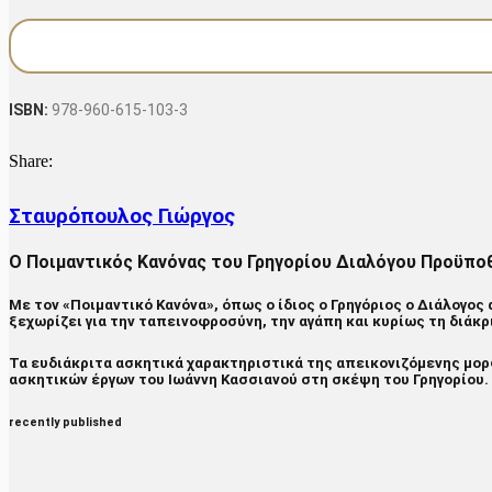
€17.50.
είναι:
ποιμένα
€14.00.
ποσότητα
ISBN:
978-960-615-103-3
Share:
Σταυρόπουλος Γιώργος
Ο Ποιμαντικός Κανόνας του Γρηγορίου Διαλόγου Προϋποθ
Με τον «Ποιμαντικό Κανόνα», όπως o ίδιος ο Γρηγόριος ο Διάλογο
ξεχωρίζει για την ταπεινοφροσύνη, την αγάπη και κυρίως τη διάκ
Τα ευδιάκριτα ασκητικά χαρακτηριστικά της απεικονιζόμενης μορ
ασκητικών έργων του Ιωάννη Κασσιανού στη σκέψη του Γρηγορίου.
recently published