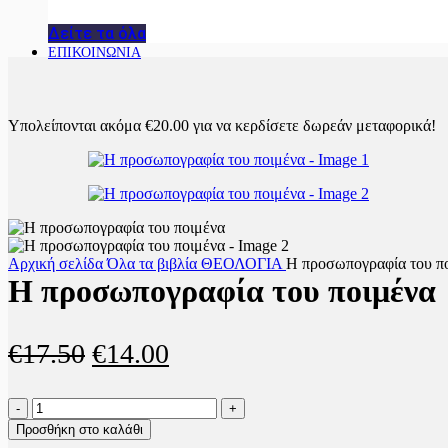
Δείτε τα όλα
ΕΠΙΚΟΙΝΩΝΙΑ
Υπολείπονται ακόμα
€
20.00
για να κερδίσετε δωρεάν μεταφορικά!
Αρχική σελίδα
Όλα τα βιβλία
ΘΕΟΛΟΓΙΑ
Η προσωπογραφία του π
Η προσωπογραφία του ποιμένα
Original
Η
€
17.50
€
14.00
price
τρέχουσα
Η
was:
τιμή
προσωπογραφία
Προσθήκη στο καλάθι
του