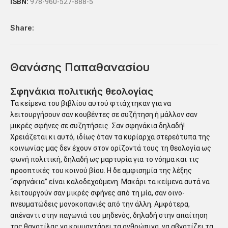
ISBN:
978-960-527-888-5
Share:
Θανάσης Παπαθανασίου
Σφηνάκια πολιτικής θεολογίας
Τα κείμενα του βιβλίου αυτού φτιάχτηκαν για να
λειτουργήσουν σαν κουβέντες σε συζήτηση ή μάλλον σαν
μικρές σφήνες σε συζητήσεις. Σαν σφηνάκια δηλαδή!
Χρειάζεται κι αυτό, ιδίως όταν τα κυρίαρχα στερεότυπα της
κοινωνίας μας δεν έχουν στον ορίζοντά τους τη θεολογία ως
φωνή πολιτική, δηλαδή ως μαρτυρία για το νόημα και τις
προοπτικές του κοινού βίου. Η δε αμφισημία της λέξης
“σφηνάκια” είναι καλοδεχούμενη. Μακάρι τα κείμενα αυτά να
λειτουργούν σαν μικρές σφήνες από τη μία, σαν οινο-
πνευματώδεις μονοκοπανιές από την άλλη. Αμφότερα,
απέναντι στην παγωνιά του μηδενός, δηλαδή στην απαίτηση
της θανατίλας να κουμαντάρει τα ανθρώπινα, να αβγατίζει τα