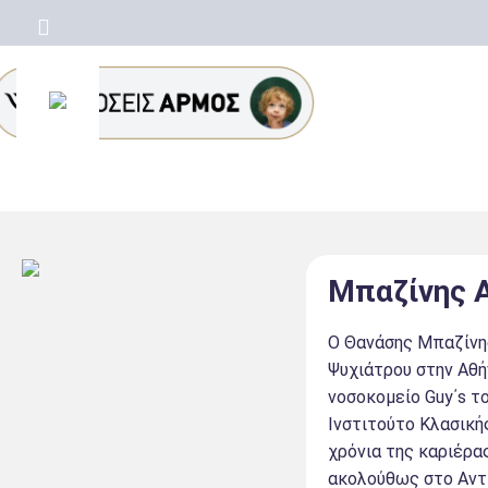
Μπαζίνης 
Ο Θανάσης Μπαζίνης
Ψυχιάτρου στην Αθή
νοσοκομείο Guy΄s τ
Ινστιτούτο Κλασική
χρόνια της καριέρα
ακολούθως στο Αντι