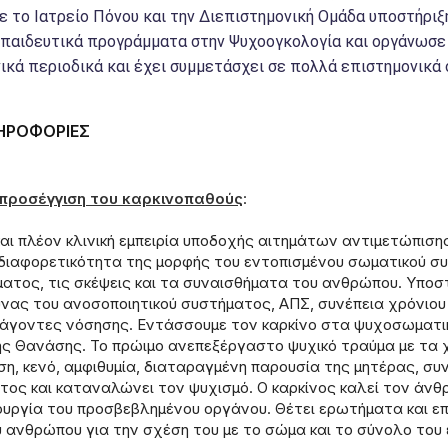
ε το Ιατρείο Πόνου και την Διεπιστημονική Ομάδα υποστήρι
αιδευτικά προγράμματα στην Ψυχοογκολογία και οργάνωσε η
ικά περιοδικά και έχει συμμετάσχει σε πολλά επιστημονικά 
ΗΡΟΦΟΡΙΕΣ
προσέγγιση του καρκινοπαθούς
:
και πλέον κλινική εμπειρία υποδοχής αιτημάτων αντιμετώπισ
διαφορετικότητα της μορφής του εντοπισμένου σωματικού συ
ματος, τις σκέψεις και τα συναισθήματα του ανθρώπου. Υποσ
νας του ανοσοποιητικού συστήματος, ΑΠΣ, συνέπεια χρόνιου
άγοντες νόσησης. Εντάσσουμε τον καρκίνο στα ψυχοσωματικά
ς Θανάσης. Το πρώιμο ανεπεξέργαστο ψυχικό τραύμα με τα 
η, κενό, αμφιθυμία, διαταραγμένη παρουσία της μητέρας, σ
τος και καταναλώνει τον ψυχισμό. Ο καρκίνος καλεί τον άνθ
ουργία του προσβεβλημένου οργάνου. Θέτει ερωτήματα και επα
ανθρώπου για την σχέση του με το σώμα και το σύνολο του ε