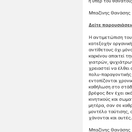
ή υπέρ του θανάτου
Μπαζίνης Θανάσης
Δείτε παρουσιάσει
Η αντιμετώπιση του
κατεξοχήν οργανική
αντίθετους όχι μόν
καρκίνου απαιτεί 
γιατρών, ψυχιάτρων
χρειαστεί να έλθει
πολυ-παραγοντικής 
εντοπίζονται χρονι
καθήλωση στο στάδι
βρέφος δεν έχει ακό
κινητικούς και σωμ
μητέρα, σαν σε καθρ
μοντέλο ταύτισης, α
χάνονται και αυτές.
Μπαζίνης Θανάσης