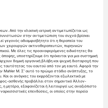
ων. Από την κλασική ιατρική αντιμετωπίζεται ως
συνιστωσών στην αντιμετώπιση του συχνά βρίσκει
εί γεγονός αδιαμφισβήτητο ότι η θεραπεία του
γων χειρουργών ακτινοθεραπευτών, πυρηνικών
ικού. Με όλες τις προαναφερόμενες ειδικότητες θα
άποψης, υποστηρίζουμε ότι πρόκειται για μια συστημική
ρχουν δομική οργανική βλάβη και ψυχική διαταραχή που
της ταυτότητας του εαυτού από τον μη εαυτό. Αφορά την
 Mahler Μ. Σ’ αυτό το πρώιμο στάδιο ανάπτυξης, το
. Και οι ανάγκες του εκφράζονται εξωλεκτικά με
ρέφος-ασθενής προβάλλει στον σημαντικό Άλλον-
, η μητέρα, εξαφανίζεται ή λειτουργεί ως αναξιόπιστο
ναρκισσιστικές επενδύσεις, οι οποίες στην πορεία