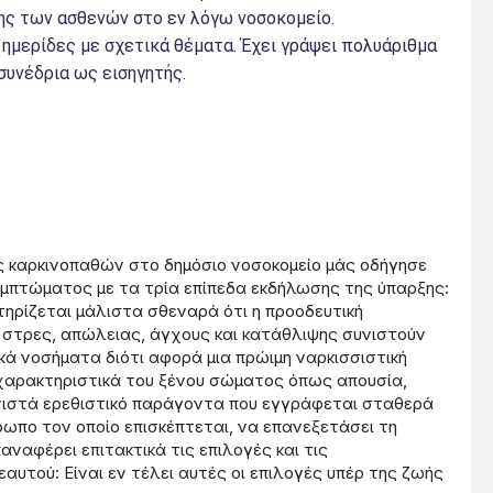
ξης των ασθενών στο εν λόγω νοσοκομείο.
μερίδες με σχετικά θέματα. Έχει γράψει πολυάριθμα
συνέδρια ως εισηγητής.
ης καρκινοπαθών στο δημόσιο νοσοκομείο μάς οδήγησε
μπτώματος με τα τρία επίπεδα εκδήλωσης της ύπαρξης:
τηρίζεται μάλιστα σθεναρά ότι η προοδευτική
 στρες, απώλειας, άγχους και κατάθλιψης συνιστούν
 νοσήματα διότι αφορά μια πρώιμη ναρκισσιστική
χαρακτηριστικά του ξένου σώματος όπως απουσία,
υνιστά ερεθιστικό παράγοντα που εγγράφεται σταθερά
ρωπο τον οποίο επισκέπτεται, να επανεξετάσει τη
ναφέρει επιτακτικά τις επιλογές και τις
αυτού: Είναι εν τέλει αυτές οι επιλογές υπέρ της ζωής