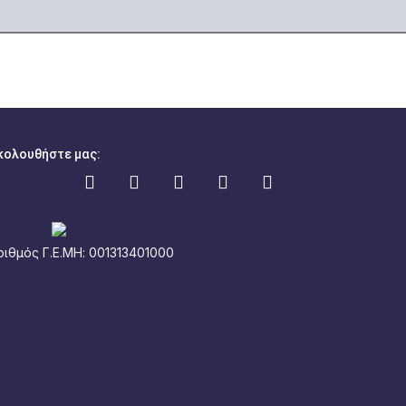
κολουθήστε μας:
ριθμός Γ.Ε.ΜΗ: 001313401000