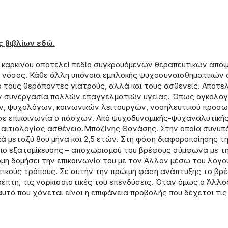
;
ς βιβλίων εδώ.
 καρκίνου αποτελεί πεδίο συγκρουόμενων θεραπευτικών απόψε
 νόσος. Κάθε άλλη υπόνοια εμπλοκής ψυχοσυναισθηματικών 
ο τους θεράποντες γιατρούς, αλλά και τους ασθενείς. Αποτελ
την συνεργασία πολλών επαγγελματιών υγείας. Όπως ογκολό
, ψυχολόγων, κοινωνικών λειτουργών, νοσηλευτικού προσωπ
 σε επικοινωνία ο πάσχων. Από ψυχοδυναμικής-ψυχαναλυτικής 
αιτιολογίας ασθένεια.Μπαζίνης Θανάσης. Στην οποία συνυπά
κά μεταξύ 8ου μήνα και 2,5 ετών. Στη φάση διαφοροποίησης 
ο εξατομίκευσης – αποχωρισμού του βρέφους σύμφωνα με την
μη δομήσει την επικοινωνία του με τον Άλλον μέσω του λόγου
ατικούς τρόπους. Σε αυτήν την πρώιμη φάση ανάπτυξης το β
έπτη, τις ναρκισσιστικές του επενδύσεις. Όταν όμως ο Άλλος
υτό που χάνεται είναι η επιφάνεια προβολής που δέχεται τις 