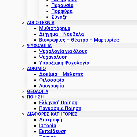
Παρουσία
Πορφύρα
Σύναξη
ΛΟΓΟΤΕΧΝΙΑ
Μυθιστόρημα
Διήγημα – Νουβέλα
Βιογραφίες – Θέατρο – Μαρτυρίες
ΨΥΧΟΛΟΓΙΑ
Ψυχολογία για όλους
Ψυχανάλυση
Υπαρξιακή Ψυχολογία
ΔΟΚΊΜΙΟ
Δοκίμια – Μελέτες
Φιλοσοφία
Λαογραφία
ΘΕΟΛΟΓΙΑ
ΠΟΙΗΣΗ
Ελληνική Ποίηση
Παγκόσμια Ποίηση
ΔΙΑΦΟΡΕΣ ΚΑΤΗΓΟΡΙΕΣ
Διατροφή
Ιστορία
Εκπαίδευση