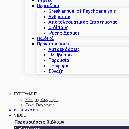
Τέχνες
Περιοδικά
Greek annual of Psychoanalysis
Άνθρωπος
Αποτελεσματικός Επιστήμονας
Οιδίπους
Ψυχής Δρόμοι
Παιδικά
Πρακτoρεύσεις
Αυτοεκδόσεις
Ι.Μ. Ιβήρων
Παρουσία
Πορφύρα
Σύναξη
ΣΥΓΓΡΑΦΕΙΣ
Έλληνες Συγγραφείς
Ξένοι Συγγραφείς
ΕΚΔΗΛΩΣΕΙΣ
VIDEO
Παρουσιάσεις βιβλίων
Συζητήσεις