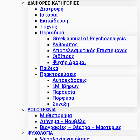
ΔΙΑΦΟΡΕΣ ΚΑΤΗΓΟΡΙΕΣ
Διατροφή
Ιστορία
Εκπαίδευση
Τέχνες
Περιοδικά
Greek annual of Psychoanalysis
Άνθρωπος
Αποτελεσματικός Επιστήμονας
Οιδίπους
Ψυχής Δρόμοι
Παιδικά
Πρακτoρεύσεις
Αυτοεκδόσεις
Ι.Μ. Ιβήρων
Παρουσία
Πορφύρα
Σύναξη
ΛΟΓΟΤΕΧΝΙΑ
Μυθιστόρημα
Διήγημα – Νουβέλα
Βιογραφίες – Θέατρο – Μαρτυρίες
ΨΥΧΟΛΟΓΙΑ
Ψυχολογία για όλους