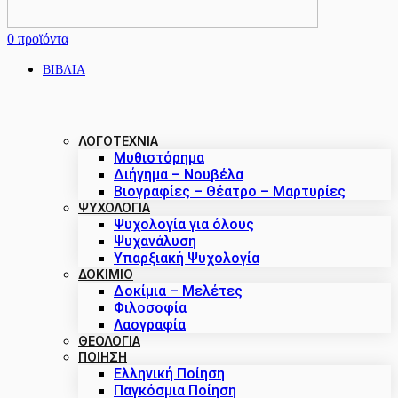
0
προϊόντα
ΒΙΒΛΙΑ
ΛΟΓΟΤΕΧΝΙΑ
Μυθιστόρημα
Διήγημα – Νουβέλα
Βιογραφίες – Θέατρο – Μαρτυρίες
ΨΥΧΟΛΟΓΙΑ
Ψυχολογία για όλους
Ψυχανάλυση
Υπαρξιακή Ψυχολογία
ΔΟΚΊΜΙΟ
Δοκίμια – Μελέτες
Φιλοσοφία
Λαογραφία
ΘΕΟΛΟΓΙΑ
ΠΟΙΗΣΗ
Ελληνική Ποίηση
Παγκόσμια Ποίηση