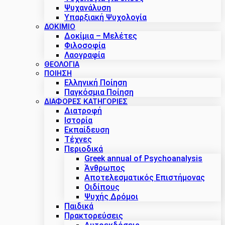
Ψυχανάλυση
Υπαρξιακή Ψυχολογία
ΔΟΚΊΜΙΟ
Δοκίμια – Μελέτες
Φιλοσοφία
Λαογραφία
ΘΕΟΛΟΓΙΑ
ΠΟΙΗΣΗ
Ελληνική Ποίηση
Παγκόσμια Ποίηση
ΔΙΑΦΟΡΕΣ ΚΑΤΗΓΟΡΙΕΣ
Διατροφή
Ιστορία
Εκπαίδευση
Τέχνες
Περιοδικά
Greek annual of Psychoanalysis
Άνθρωπος
Αποτελεσματικός Επιστήμονας
Οιδίπους
Ψυχής Δρόμοι
Παιδικά
Πρακτoρεύσεις