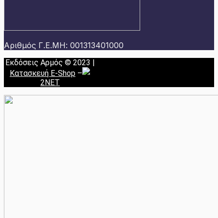
Αριθμός Γ.Ε.ΜΗ: 001313401000
Εκδόσεις Αρμός © 2023 |
Κατασκευή E-Shop
–
2NET