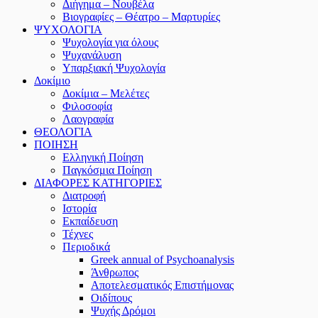
Διήγημα – Νουβέλα
Βιογραφίες – Θέατρο – Μαρτυρίες
ΨΥΧΟΛΟΓΙΑ
Ψυχολογία για όλους
Ψυχανάλυση
Υπαρξιακή Ψυχολογία
Δοκίμιο
Δοκίμια – Μελέτες
Φιλοσοφία
Λαογραφία
ΘΕΟΛΟΓΙΑ
ΠΟΙΗΣΗ
Ελληνική Ποίηση
Παγκόσμια Ποίηση
ΔΙΑΦΟΡΕΣ ΚΑΤΗΓΟΡΙΕΣ
Διατροφή
Ιστορία
Εκπαίδευση
Τέχνες
Περιοδικά
Greek annual of Psychoanalysis
Άνθρωπος
Αποτελεσματικός Επιστήμονας
Οιδίπους
Ψυχής Δρόμοι