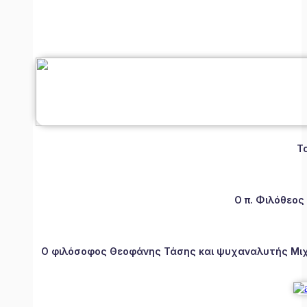
Τ
Ο π. Φιλόθεος
Ο φιλόσοφος Θεοφάνης Τάσης και ψυχαναλυτής Μιχάλ