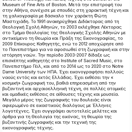
Museum of Fine Arts of Boston. Μετά την επιστροφή του
στην Αθήνα, συνέχισε με σπουδές στη χαρακτική τέχνη και
τη χαλκογραφία με δάσκαλο τον χαράκτη Φώτη
Μαστιχιάδη. Το 1991 ανακηρύχθηκε Διδάκτορας από τη
Θεολογική Σχολή Αθηνών, το 2003 εκλέχθηκε Λέκτορας
στο Τμήμα Θεολογίας της Θεολογικής Σχολής Αθηνών με
αντικείμενο τη Θεωρία και Πράξη της Εικονογραφίας, το
2009 Επίκουρος Καθηγητής, ενώ το 2012 αποχώρησε από
το Πανεπιστήμιο για να αφοσιωθεί στη ζωγραφική και στην
ιστόρηση ναών. Την περίοδο 2003-2007 δίδαξε ως
επισκέπτης καθηγητής στο Institute of Sacred Music, στο
Πανεπιστήμιο Γέιλ, και από το 2014 ως το 2020 στο Notre
Dame University των ΗΠΑ. Έχει εικονογραφήσει πολλούς
ναούς εντός και εκτός Ελλάδας. Έχει εκθέσει την «
κοσμική» ζωγραφική του, βαθιά επηρεασμένη από την
βυζαντινή και αρχαιοελληνική τέχνη, σε πολλές ατομικές
και ομαδικές εκθέσεις σε αίθουσες τέχνης και μουσεία.
Μεγάλο μέρος της ζωγραφικής του δουλειάς είναι
αφιερωμένο σε εικαστικούς διαλόγους με Έλληνες
λογοτέχνες. Έχει συγγράψει αυτοτελείς μελέτες και
άρθρα για τη Θεολογία της εικόνας, τη θεωρία της
βυζαντινής ζωγραφικής και την τεχνική της
εικονογραφικής τέχνης.