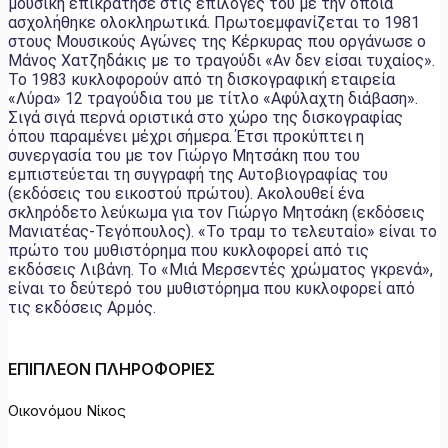
μουσική επικράτησε στις επιλογές του με την οποία
ασχολήθηκε ολοκληρωτικά. Πρωτοεμφανίζεται το 1981
στους Μουσικούς Αγώνες της Κέρκυρας που οργάνωσε ο
Μάνος Χατζηδάκις με το τραγούδι «Αν δεν είσαι τυχαίος».
Το 1983 κυκλοφορούν από τη δισκογραφική εταιρεία
«Λύρα» 12 τραγούδια του με τίτλο «Αφύλαχτη διάβαση».
Σιγά σιγά περνά οριστικά στο χώρο της δισκογραφίας
όπου παραμένει μέχρι σήμερα. Έτσι προκύπτει η
συνεργασία του με τον Γιώργο Μητσάκη που του
εμπιστεύεται τη συγγραφή της Αυτοβιογραφίας του
(εκδόσεις του εικοστού πρώτου). Ακολουθεί ένα
σκληρόδετο λεύκωμα για τον Γιώργο Μητσάκη (εκδόσεις
Μανιατέας-Τεγόπουλος). «Το τραμ το τελευταίο» είναι το
πρώτο του μυθιστόρημα που κυκλοφορεί από τις
εκδόσεις Λιβάνη. Το «Μιά Μερσεντές χρώματος γκρενά»,
είναι το δεύτερό του μυθιστόρημα που κυκλοφορεί από
τις εκδόσεις Αρμός.
ΕΠΙΠΛΕΟΝ ΠΛΗΡΟΦΟΡΙΕΣ
Οικονόμου Νίκος