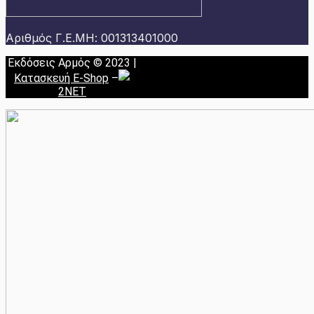
Αριθμός Γ.Ε.ΜΗ: 001313401000
Εκδόσεις Αρμός © 2023 |
Κατασκευή E-Shop
–
2NET