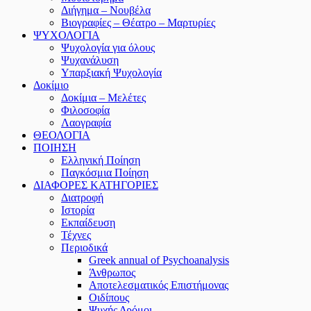
Διήγημα – Νουβέλα
Βιογραφίες – Θέατρο – Μαρτυρίες
ΨΥΧΟΛΟΓΙΑ
Ψυχολογία για όλους
Ψυχανάλυση
Υπαρξιακή Ψυχολογία
Δοκίμιο
Δοκίμια – Μελέτες
Φιλοσοφία
Λαογραφία
ΘΕΟΛΟΓΙΑ
ΠΟΙΗΣΗ
Ελληνική Ποίηση
Παγκόσμια Ποίηση
ΔΙΑΦΟΡΕΣ ΚΑΤΗΓΟΡΙΕΣ
Διατροφή
Ιστορία
Εκπαίδευση
Τέχνες
Περιοδικά
Greek annual of Psychoanalysis
Άνθρωπος
Αποτελεσματικός Επιστήμονας
Οιδίπους
Ψυχής Δρόμοι