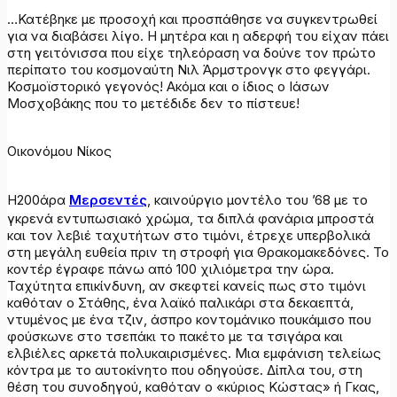
…Κατέβηκε με προσοχή και προσπάθησε να συγκεντρωθεί
για να διαβάσει λίγο. Η μητέρα και η αδερφή του είχαν πάει
στη γειτόνισσα που είχε τηλεόραση να δούνε τον πρώτο
περίπατο του κοσμοναύτη Νιλ Άρμστρονγκ στο φεγγάρι.
Κοσμοϊστορικό γεγονός! Ακόμα και ο ίδιος ο Ιάσων
Μοσχοβάκης που το μετέδιδε δεν το πίστευε!
Οικονόμου Νίκος
Η200άρα
Μερσεντές
, καινούργιο μοντέλο του ’68 με το
γκρενά εντυπωσιακό χρώμα, τα διπλά φανάρια μπροστά
και τον λεβιέ ταχυτήτων στο τιμόνι, έτρεχε υπερβολικά
στη μεγάλη ευθεία πριν τη στροφή για Θρακομακεδόνες. Το
κοντέρ έγραφε πάνω από 100 χιλιόμετρα την ώρα.
Ταχύτητα επικίνδυνη, αν σκεφτεί κανείς πως στο τιμόνι
καθόταν ο Στάθης, ένα λαϊκό παλικάρι στα δεκαεπτά,
ντυμένος με ένα τζιν, άσπρο κοντομάνικο πουκάμισο που
φούσκωνε στο τσεπάκι το πακέτο με τα τσιγάρα και
ελβιέλες αρκετά πολυκαιρισμένες. Μια εμφάνιση τελείως
κόντρα με το αυτοκίνητο που οδηγούσε. Δίπλα του, στη
θέση του συνοδηγού, καθόταν ο «κύριος Κώστας» ή Γκας,