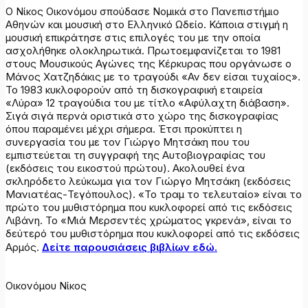
Ο Νίκος Οικονόμου σπούδασε Νομικά στο Πανεπιστήμιο
Αθηνών και μουσική στο Ελληνικό Ωδείο. Κάποια στιγμή η
μουσική επικράτησε στις επιλογές του με την οποία
ασχολήθηκε ολοκληρωτικά. Πρωτοεμφανίζεται το 1981
στους Μουσικούς Αγώνες της Κέρκυρας που οργάνωσε ο
Μάνος Χατζηδάκις με το τραγούδι «Αν δεν είσαι τυχαίος».
Το 1983 κυκλοφορούν από τη δισκογραφική εταιρεία
«Λύρα» 12 τραγούδια του με τίτλο «Αφύλαχτη διάβαση».
Σιγά σιγά περνά οριστικά στο χώρο της δισκογραφίας
όπου παραμένει μέχρι σήμερα. Έτσι προκύπτει η
συνεργασία του με τον Γιώργο Μητσάκη που του
εμπιστεύεται τη συγγραφή της Αυτοβιογραφίας του
(εκδόσεις του εικοστού πρώτου). Ακολουθεί ένα
σκληρόδετο λεύκωμα για τον Γιώργο Μητσάκη (εκδόσεις
Μανιατέας-Τεγόπουλος). «Το τραμ το τελευταίο» είναι το
πρώτο του μυθιστόρημα που κυκλοφορεί από τις εκδόσεις
Λιβάνη. Το «Μιά Μερσεντές χρώματος γκρενά», είναι το
δεύτερό του μυθιστόρημα που κυκλοφορεί από τις εκδόσεις
Αρμός.
Δείτε παρουσιάσεις βιβλίων εδώ.
Οικονόμου Νίκος