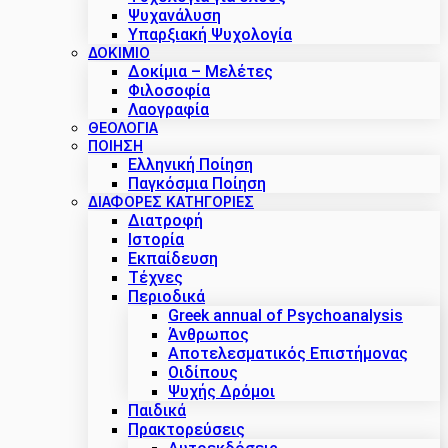
Ψυχανάλυση
Υπαρξιακή Ψυχολογία
ΔΟΚΊΜΙΟ
Δοκίμια – Μελέτες
Φιλοσοφία
Λαογραφία
ΘΕΟΛΟΓΙΑ
ΠΟΙΗΣΗ
Ελληνική Ποίηση
Παγκόσμια Ποίηση
ΔΙΑΦΟΡΕΣ ΚΑΤΗΓΟΡΙΕΣ
Διατροφή
Ιστορία
Εκπαίδευση
Τέχνες
Περιοδικά
Greek annual of Psychoanalysis
Άνθρωπος
Αποτελεσματικός Επιστήμονας
Οιδίπους
Ψυχής Δρόμοι
Παιδικά
Πρακτoρεύσεις