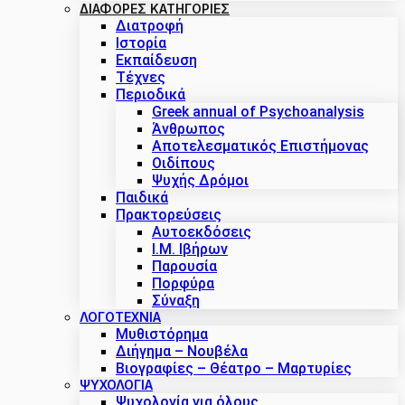
ΔΙΑΦΟΡΕΣ ΚΑΤΗΓΟΡΙΕΣ
Διατροφή
Ιστορία
Εκπαίδευση
Τέχνες
Περιοδικά
Greek annual of Psychoanalysis
Άνθρωπος
Αποτελεσματικός Επιστήμονας
Οιδίπους
Ψυχής Δρόμοι
Παιδικά
Πρακτoρεύσεις
Αυτοεκδόσεις
Ι.Μ. Ιβήρων
Παρουσία
Πορφύρα
Σύναξη
ΛΟΓΟΤΕΧΝΙΑ
Μυθιστόρημα
Διήγημα – Νουβέλα
Βιογραφίες – Θέατρο – Μαρτυρίες
ΨΥΧΟΛΟΓΙΑ
Ψυχολογία για όλους