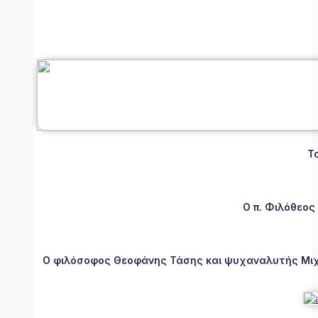
Τ
Ο π. Φιλόθεος
Ο φιλόσοφος Θεοφάνης Τάσης και ψυχαναλυτής Μιχάλ