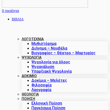
0
προϊόντα
ΒΙΒΛΙΑ
ΛΟΓΟΤΕΧΝΙΑ
Μυθιστόρημα
Διήγημα – Νουβέλα
Βιογραφίες – Θέατρο – Μαρτυρίες
ΨΥΧΟΛΟΓΙΑ
Ψυχολογία για όλους
Ψυχανάλυση
Υπαρξιακή Ψυχολογία
ΔΟΚΊΜΙΟ
Δοκίμια – Μελέτες
Φιλοσοφία
Λαογραφία
ΘΕΟΛΟΓΙΑ
ΠΟΙΗΣΗ
Ελληνική Ποίηση
Παγκόσμια Ποίηση