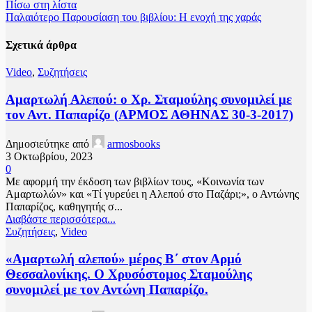
Πίσω στη λίστα
Παλαιότερο
Παρουσίαση του βιβλίου: Η ενοχή της χαράς
Σχετικά άρθρα
Video
,
Συζητήσεις
Αμαρτωλή Αλεπού: ο Χρ. Σταμούλης συνομιλεί με
τον Αντ. Παπαρίζο (ΑΡΜΟΣ ΑΘΗΝΑΣ 30-3-2017)
Δημοσιεύτηκε από
armosbooks
3 Οκτωβρίου, 2023
0
Με αφορμή την έκδοση των βιβλίων τους, «Κοινωνία των
Αμαρτωλών» και «Τί γυρεύει η Αλεπού στο Παζάρι;», ο Αντώνης
Παπαρίζος, καθηγητής σ...
Διαβάστε περισσότερα...
Συζητήσεις
,
Video
«Αμαρτωλή αλεπού» μέρος Β΄ στον Αρμό
Θεσσαλονίκης. Ο Χρυσόστομος Σταμούλης
συνομιλεί με τον Αντώνη Παπαρίζο.