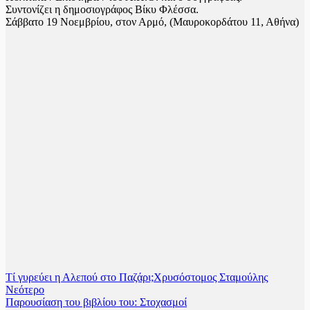
Συντονίζει η δημοσιογράφος Βίκυ Φλέσσα.
Σάββατο 19 Νοεμβρίου, στον Αρμό, (Μαυροκορδάτου 11, Αθήνα)
Τί γυρεύει η Αλεπού στο Παζάρι;
Χρυσόστομος Σταμούλης
Νεότερο
Παρουσίαση του βιβλίου του: Στοχασμοί