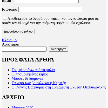
Email
*
Ιστότοπος
Αποθήκευσε το όνομά μου, email, και τον ιστότοπο μου σε
αυτόν τον πλοηγό για την επόμενη φορά που θα σχολιάσω.
Κλείσιμο
Αναζήτηση
Αναζήτηση
ΠΡΟΣΦΑΤΑ ΑΡΘΡΑ
Το μήλο πάνω από τη μηλιά
Ο λησμονημένος κήπος
Μούσες & Δαιμόνια
Τα νερά των βουνών και η Κέρτεζη
Ο Γιάννης Βαϊτσαράς στη 15η Διεθνή Έκθεση Θεσσαλονίκης
ΑΡΧΕΙΟ
Μάρτιος 2020