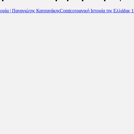
στορία | Παναγιώτης Κατσανάκης
Comicοτραγική Ιστορία της Ελλάδας 