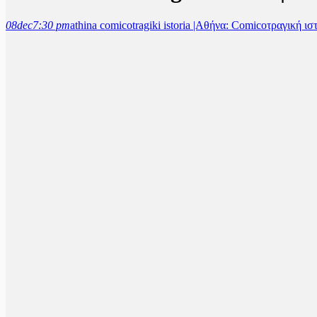
08
dec
7:30 pm
athina comicotragiki istoria |Αθήνα: Comicoτραγική ι