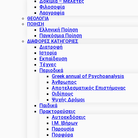
Δοκίμια – Μελέτες
Φιλοσοφία
Λαογραφία
ΘΕΟΛΟΓΙΑ
ΠΟΙΗΣΗ
Ελληνική Ποίηση
Παγκόσμια Ποίηση
ΔΙΑΦΟΡΕΣ ΚΑΤΗΓΟΡΙΕΣ
Διατροφή
Ιστορία
Εκπαίδευση
Τέχνες
Περιοδικά
Greek annual of Psychoanalysis
Άνθρωπος
Αποτελεσματικός Επιστήμονας
Οιδίπους
Ψυχής Δρόμοι
Παιδικά
Πρακτoρεύσεις
Αυτοεκδόσεις
Ι.Μ. Ιβήρων
Παρουσία
Πορφύρα