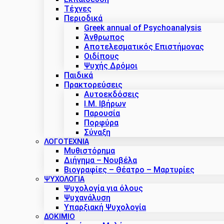
Τέχνες
Περιοδικά
Greek annual of Psychoanalysis
Άνθρωπος
Αποτελεσματικός Επιστήμονας
Οιδίπους
Ψυχής Δρόμοι
Παιδικά
Πρακτoρεύσεις
Αυτοεκδόσεις
Ι.Μ. Ιβήρων
Παρουσία
Πορφύρα
Σύναξη
ΛΟΓΟΤΕΧΝΙΑ
Μυθιστόρημα
Διήγημα – Νουβέλα
Βιογραφίες – Θέατρο – Μαρτυρίες
ΨΥΧΟΛΟΓΙΑ
Ψυχολογία για όλους
Ψυχανάλυση
Υπαρξιακή Ψυχολογία
ΔΟΚΊΜΙΟ