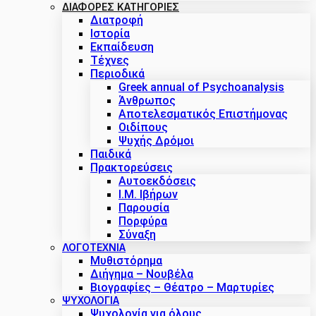
ΔΙΑΦΟΡΕΣ ΚΑΤΗΓΟΡΙΕΣ
Διατροφή
Ιστορία
Εκπαίδευση
Τέχνες
Περιοδικά
Greek annual of Psychoanalysis
Άνθρωπος
Αποτελεσματικός Επιστήμονας
Οιδίπους
Ψυχής Δρόμοι
Παιδικά
Πρακτoρεύσεις
Αυτοεκδόσεις
Ι.Μ. Ιβήρων
Παρουσία
Πορφύρα
Σύναξη
ΛΟΓΟΤΕΧΝΙΑ
Μυθιστόρημα
Διήγημα – Νουβέλα
Βιογραφίες – Θέατρο – Μαρτυρίες
ΨΥΧΟΛΟΓΙΑ
Ψυχολογία για όλους