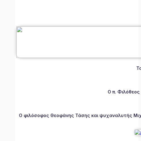
Τ
Ο π. Φιλόθεος
Ο φιλόσοφος Θεοφάνης Τάσης και ψυχαναλυτής Μιχάλ