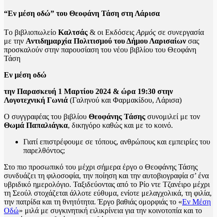
“Εν μέση οδώ” του Θεοφάνη Τάση στη Λάρισα
Tο βιβλιοπωλείο
Καλτσάς
& οι Εκδόσεις
Αρμός
σε συνεργασία
με την
Αντιδημαρχία Πολιτισμού του Δήμου Λαρισαίων
σας
προσκαλούν στην παρουσίαση του νέου βιβλίου του Θεοφάνη
Τάση
Εν μέση οδώ
την Παρασκευή 1 Μαρτίου 2024 & ώρα 19:30 στην
Λογοτεχνική Γωνιά
(Γαληνού και Φαρμακίδου, Λάρισα)
Ο συγγραφέας του βιβλίου
Θεοφάνης Τάσης
συνομιλεί με τον
Θωμά Παπαλιάγκα
, δικηγόρο καθώς και με το κοινό.
Γιατί επιστρέφουμε σε τόπους, ανθρώπους και εμπειρίες του
παρελθόντος;
Στο πιο προσωπικό του μέχρι σήμερα έργο ο Θεοφάνης Τάσης
συνδυάζει τη φιλοσοφία, την ποίηση και την αυτοβιογραφία σ’ ένα
υβριδικό ημερολόγιο. Ταξιδεύοντας από το Ρίο ντε Τζανέιρο μέχρι
τη Σεούλ στοχάζεται άλλοτε εύθυμα, ενίοτε μελαγχολικά, τη φιλία,
την πατρίδα και τη θνητότητα. Έργο βαθιάς ομορφιάς το «
Εν Μέση
Οδώ
» μιλά με συγκινητική ειλικρίνεια για την κοινοτοπία και το