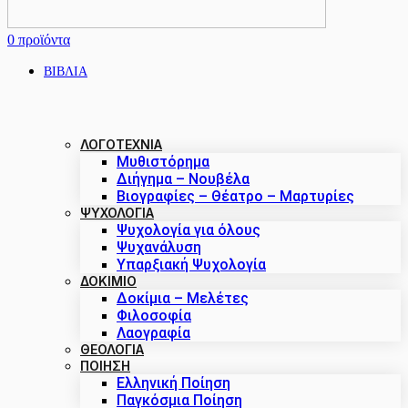
0
προϊόντα
ΒΙΒΛΙΑ
ΛΟΓΟΤΕΧΝΙΑ
Μυθιστόρημα
Διήγημα – Νουβέλα
Βιογραφίες – Θέατρο – Μαρτυρίες
ΨΥΧΟΛΟΓΙΑ
Ψυχολογία για όλους
Ψυχανάλυση
Υπαρξιακή Ψυχολογία
ΔΟΚΊΜΙΟ
Δοκίμια – Μελέτες
Φιλοσοφία
Λαογραφία
ΘΕΟΛΟΓΙΑ
ΠΟΙΗΣΗ
Ελληνική Ποίηση
Παγκόσμια Ποίηση