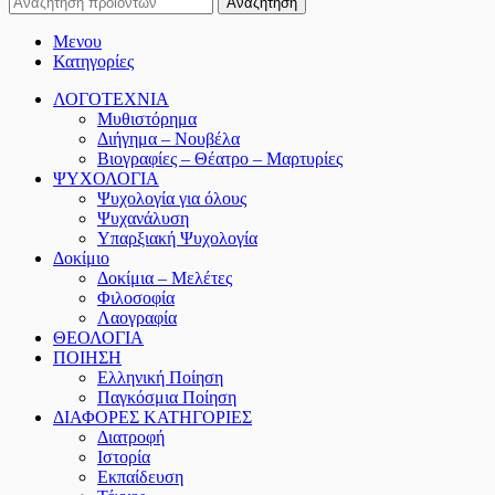
Αναζήτηση
Μενου
Κατηγορίες
ΛΟΓΟΤΕΧΝΙΑ
Μυθιστόρημα
Διήγημα – Νουβέλα
Βιογραφίες – Θέατρο – Μαρτυρίες
ΨΥΧΟΛΟΓΙΑ
Ψυχολογία για όλους
Ψυχανάλυση
Υπαρξιακή Ψυχολογία
Δοκίμιο
Δοκίμια – Μελέτες
Φιλοσοφία
Λαογραφία
ΘΕΟΛΟΓΙΑ
ΠΟΙΗΣΗ
Ελληνική Ποίηση
Παγκόσμια Ποίηση
ΔΙΑΦΟΡΕΣ ΚΑΤΗΓΟΡΙΕΣ
Διατροφή
Ιστορία
Εκπαίδευση