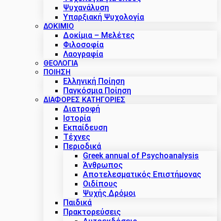
Ψυχανάλυση
Υπαρξιακή Ψυχολογία
ΔΟΚΊΜΙΟ
Δοκίμια – Μελέτες
Φιλοσοφία
Λαογραφία
ΘΕΟΛΟΓΙΑ
ΠΟΙΗΣΗ
Ελληνική Ποίηση
Παγκόσμια Ποίηση
ΔΙΑΦΟΡΕΣ ΚΑΤΗΓΟΡΙΕΣ
Διατροφή
Ιστορία
Εκπαίδευση
Τέχνες
Περιοδικά
Greek annual of Psychoanalysis
Άνθρωπος
Αποτελεσματικός Επιστήμονας
Οιδίπους
Ψυχής Δρόμοι
Παιδικά
Πρακτoρεύσεις