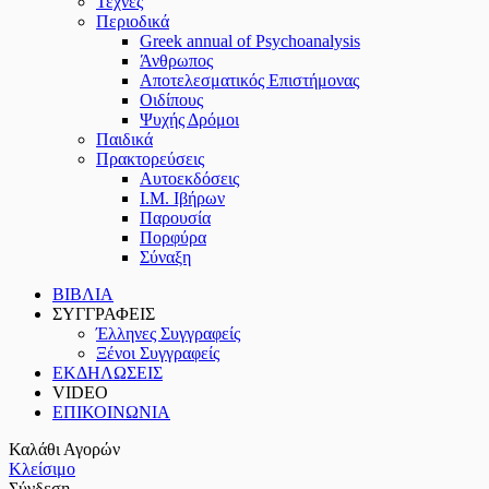
Τέχνες
Περιοδικά
Greek annual of Psychoanalysis
Άνθρωπος
Αποτελεσματικός Επιστήμονας
Οιδίπους
Ψυχής Δρόμοι
Παιδικά
Πρακτoρεύσεις
Αυτοεκδόσεις
Ι.Μ. Ιβήρων
Παρουσία
Πορφύρα
Σύναξη
ΒΙΒΛΙΑ
ΣΥΓΓΡΑΦΕΙΣ
Έλληνες Συγγραφείς
Ξένοι Συγγραφείς
ΕΚΔΗΛΩΣΕΙΣ
VIDEO
ΕΠΙΚΟΙΝΩΝΙΑ
Καλάθι Αγορών
Κλείσιμο
Σύνδεση