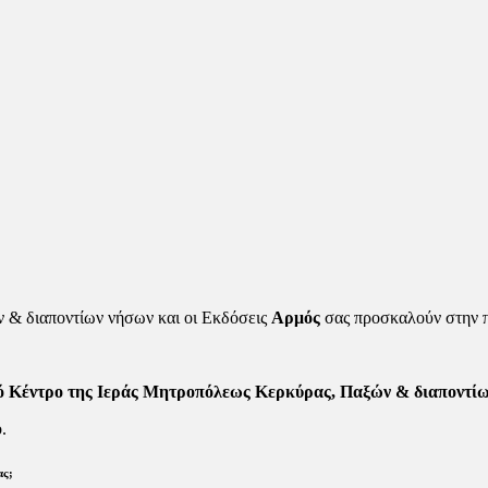
 & διαποντίων νήσων και οι Εκδόσεις
Αρμός
σας προσκαλούν στην π
κό Κέντρο της Ιεράς Μητροπόλεως Κερκύρας, Παξών & διαποντί
.
ας;