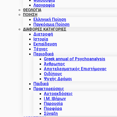
Φιλοσοφία
Λαογραφία
ΘΕΟΛΟΓΙΑ
ΠΟΙΗΣΗ
Ελληνική Ποίηση
Παγκόσμια Ποίηση
ΔΙΑΦΟΡΕΣ ΚΑΤΗΓΟΡΙΕΣ
Διατροφή
Ιστορία
Εκπαίδευση
Τέχνες
Περιοδικά
Greek annual of Psychoanalysis
Άνθρωπος
Αποτελεσματικός Επιστήμονας
Οιδίπους
Ψυχής Δρόμοι
Παιδικά
Πρακτoρεύσεις
Αυτοεκδόσεις
Ι.Μ. Ιβήρων
Παρουσία
Πορφύρα
Σύναξη