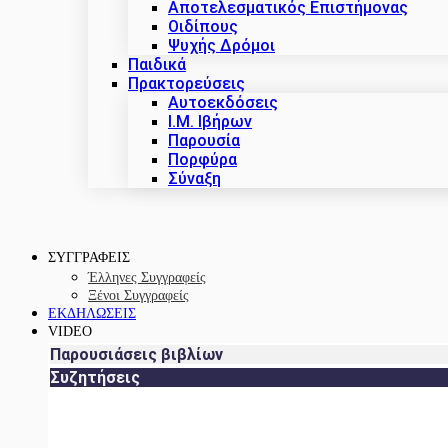
Αποτελεσματικός Επιστήμονας
Οιδίπους
Ψυχής Δρόμοι
Παιδικά
Πρακτoρεύσεις
Αυτοεκδόσεις
Ι.Μ. Ιβήρων
Παρουσία
Πορφύρα
Σύναξη
ΣΥΓΓΡΑΦΕΙΣ
Έλληνες Συγγραφείς
Ξένοι Συγγραφείς
ΕΚΔΗΛΩΣΕΙΣ
VIDEO
Παρουσιάσεις βιβλίων
Συζητήσεις