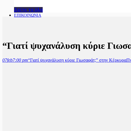
Δείτε τα όλα
ΕΠΙΚΟΙΝΩΝΙΑ
“Γιατί ψυχανάλυση κύριε Γιωσ
07
feb
7:00 pm
“Γιατί ψυχανάλυση κύριε Γιωσαφάτ;” στην Κέρκυρα
Πν