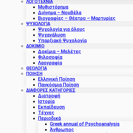
ΛΟΓΟΤΕΧΝΙΑ
Μυθιστόρημα
Διήγημα – Νουβέλα
Βιογραφίες – Θέατρο – Μαρτυρίες
ΨΥΧΟΛΟΓΙΑ
Ψυχολογία για όλους
Ψυχανάλυση
Υπαρξιακή Ψυχολογία
ΔΟΚΊΜΙΟ
Δοκίμια – Μελέτες
Φιλοσοφία
Λαογραφία
ΘΕΟΛΟΓΙΑ
ΠΟΙΗΣΗ
Ελληνική Ποίηση
Παγκόσμια Ποίηση
ΔΙΑΦΟΡΕΣ ΚΑΤΗΓΟΡΙΕΣ
Διατροφή
Ιστορία
Εκπαίδευση
Τέχνες
Περιοδικά
Greek annual of Psychoanalysis
Άνθρωπος