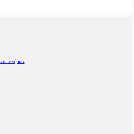
οντίων νήσων