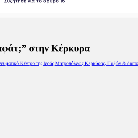
Συζήτηση για το άρθρο 16
αφάτ;” στην Κέρκυρα
ευματικό Κέντρο της Ιεράς Μητροπόλεως Κερκύρας, Παξών & διαπ