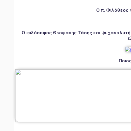
Ο π. Φιλόθεος
Ο φιλόσοφος Θεοφάνης Τάσης και ψυχαναλυτής 
ε
Ποιος