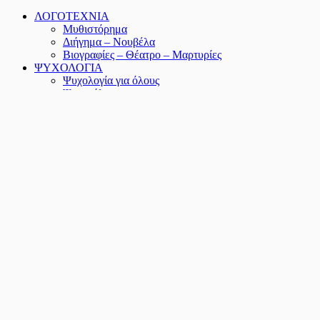
ΛΟΓΟΤΕΧΝΙΑ
Μυθιστόρημα
Διήγημα – Νουβέλα
Βιογραφίες – Θέατρο – Μαρτυρίες
ΨΥΧΟΛΟΓΙΑ
Ψυχολογία για όλους
Ψυχανάλυση
Υπαρξιακή Ψυχολογία
Δοκίμιο
Δοκίμια – Μελέτες
Φιλοσοφία
Λαογραφία
ΘΕΟΛΟΓΙΑ
ΠΟΙΗΣΗ
Ελληνική Ποίηση
Παγκόσμια Ποίηση
ΔΙΑΦΟΡΕΣ ΚΑΤΗΓΟΡΙΕΣ
Διατροφή
Ιστορία
Εκπαίδευση
Τέχνες
Περιοδικά
Greek annual of Psychoanalysis
Άνθρωπος