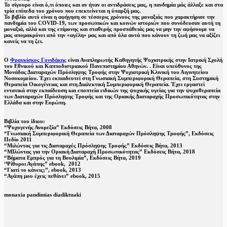
Το σίγουρο είναι ό,τι όποιες και αν ήταν οι αντιδράσεις μας, η πανδημία μάς άλλαξε και στα
τρία επίπεδα του χρόνου που επεκτείνεται η ύπαρξή μας.
Το βιβλίο αυτό είναι η αφήγηση σε τέσσερις χρόνους της μοναξιάς που χαρακτήρισε την
πανδημία του COVID-19, των προσωπικών και κοινών ιστοριών που συνόδευσαν αυτή τη
μοναξιά, αλλά και της επίμονης και σταθερής προσπάθειάς μας να μην την αφήσουμε να
μας απομακρύνει από την «αγέλη» μας και από όλα αυτά που κάνουν τη ζωή μας να αξίζει
κανείς να τη ζει.
Ο
Φραγκίσκος Γονιδάκης
είναι Αναπληρωτής Καθηγητής Ψυχιατρικής στην Ιατρική Σχολή
του Εθνικού και Καπποδιστριακού Πανεπιστημίου Αθηνών. . Είναι υπεύθυνος της
Μονάδας Διαταραχών Πρόσληψης Τροφής στην Ψυχιατρική Κλινική του Αιγινητείου
Νοσοκομείου. Έχει εκπαιδευτεί στη Γνωσιακή Συμπεριφορική Θεραπεία, στη Συστημική
Θεραπεία Οικογένειας και στη Διαλεκτική Συμπεριφορική Θεραπεία. Έχει εργαστεί
εντατικά στην εκπαίδευση και εποπτεία ειδικών της ψυχικής υγείας για την ψυχοθεραπεία
των Διαταραχών Πρόσληψης Τροφής και της Οριακής Διαταραχής Προσωπικότητας στην
Ελλάδα και στην Ευρώπη.
Βιβλία του ίδιου:
“Ψυχογενής Ανορεξία” Εκδόσεις Βήτα, 2008
“Γνωσιακή Συμπεριφορική Θεραπεία των Διαταραχών Πρόσληψης Τροφής”, Εκδόσεις
Πεδίο 2011
“Μιλώντας για τις Διαταραχές Πρόσληψης Τροφής” Εκδόσεις Βήτα, 2013
“ΜΙλώντας για την Οριακή Διαταραχή Προσωπικότητας” Εκδόσεις Βήτα, 2018
“Βήματα Εμπρός για τη Βουλιμία”, Εκδόσεις Βήτα, 2019
‘Ψίθυροι Αγάπης” ebook, 2012
“Γιατί το κάνεις;”, ebook, 2013
“Αγάπη μου έχεις πεθάνει” ebook, 2015
monaxia pandimias diadiktuaki