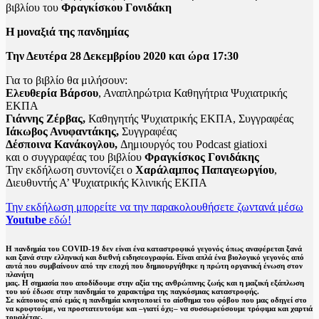
βιβλίου του
Φραγκίσκου Γονιδάκη
Η μοναξιά της πανδημίας
Την Δευτέρα 28 Δεκεμβρίου 2020 και ώρα 17:30
Για το βιβλίο θα μιλήσουν:
Ελευθερία Βάρσου
, Αναπληρώτρια Καθηγήτρια Ψυχιατρικής
ΕΚΠΑ
Γιάννης Ζέρβας,
Καθηγητής Ψυχιατρικής ΕΚΠΑ, Συγγραφέας
Ιάκωβος Ανυφαντάκης,
Συγγραφέας
Δέσποινα Κανάκογλου,
Δημιουργός του Podcast giatioxi
και ο συγγραφέας του βιβλίου
Φραγκίσκος Γονιδάκης
Την εκδήλωση συντονίζει ο
Χαράλαμπος Παπαγεωργίου
,
Διευθυντής Α’ Ψυχιατρικής Κλινικής ΕΚΠΑ
Την εκδήλωση μπορείτε να την παρακολουθήσετε ζωντανά μέσω
Youtube
εδώ!
Η πανδημία του COVID-19 δεν είναι ένα καταστροφικό γεγονός όπως αναφέρεται ξανά
και ξανά στην ελληνική και διεθνή ειδησεογραφία. Είναι απλά ένα βιολογικό γεγονός από
αυτά που συμβαίνουν από την εποχή που δημιουργήθηκε η πρώτη οργανική ένωση στον
πλανήτη
μας. Η σημασία που αποδίδουμε στην αξία της ανθρώπινης ζωής και η μαζική εξάπλωση
του ιού έδωσε στην πανδημία το χαρακτήρα της παγκόσμιας καταστροφής.
Σε κάποιους από εμάς η πανδημία κινητοποιεί το αίσθημα του φόβου που μας οδηγεί στο
να κρυφτούμε, να προστατευτούμε και –γιατί όχι;– να συσσωρεύσουμε τρόφιμα και χαρτιά
τουαλέτας.