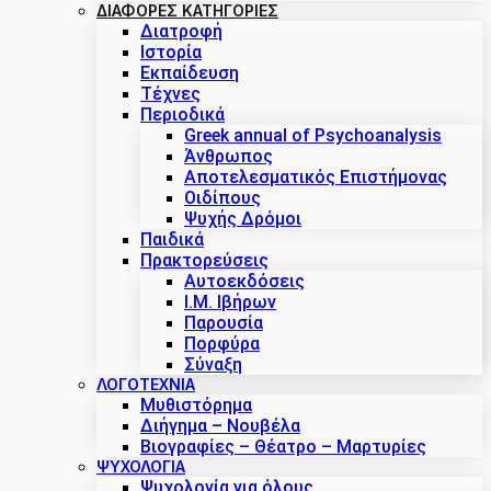
ΔΙΑΦΟΡΕΣ ΚΑΤΗΓΟΡΙΕΣ
Διατροφή
Ιστορία
Εκπαίδευση
Τέχνες
Περιοδικά
Greek annual of Psychoanalysis
Άνθρωπος
Αποτελεσματικός Επιστήμονας
Οιδίπους
Ψυχής Δρόμοι
Παιδικά
Πρακτoρεύσεις
Αυτοεκδόσεις
Ι.Μ. Ιβήρων
Παρουσία
Πορφύρα
Σύναξη
ΛΟΓΟΤΕΧΝΙΑ
Μυθιστόρημα
Διήγημα – Νουβέλα
Βιογραφίες – Θέατρο – Μαρτυρίες
ΨΥΧΟΛΟΓΙΑ
Ψυχολογία για όλους