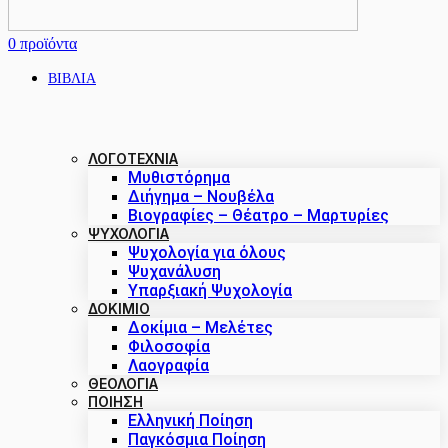
0
προϊόντα
ΒΙΒΛΙΑ
ΛΟΓΟΤΕΧΝΙΑ
Μυθιστόρημα
Διήγημα – Νουβέλα
Βιογραφίες – Θέατρο – Μαρτυρίες
ΨΥΧΟΛΟΓΙΑ
Ψυχολογία για όλους
Ψυχανάλυση
Υπαρξιακή Ψυχολογία
ΔΟΚΊΜΙΟ
Δοκίμια – Μελέτες
Φιλοσοφία
Λαογραφία
ΘΕΟΛΟΓΙΑ
ΠΟΙΗΣΗ
Ελληνική Ποίηση
Παγκόσμια Ποίηση