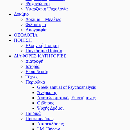
Ψυχανάλυση
Υπαρξιακή Ψυχολογία
Δοκίμιο
Δοκίμια – Μελέτες
Φιλοσοφία
Λαογραφία
ΘΕΟΛΟΓΙΑ
ΠΟΙΗΣΗ
Ελληνική Ποίηση
Παγκόσμια Ποίηση
ΔΙΑΦΟΡΕΣ ΚΑΤΗΓΟΡΙΕΣ
Διατροφή
Ιστορία
Εκπαίδευση
Τέχνες
Περιοδικά
Greek annual of Psychoanalysis
Άνθρωπος
Αποτελεσματικός Επιστήμονας
Οιδίπους
Ψυχής Δρόμοι
Παιδικά
Πρακτoρεύσεις
Αυτοεκδόσεις
Ι.Μ. Ιβήρων