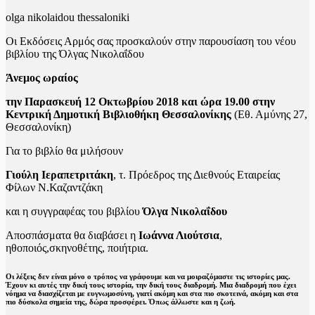
olga nikolaidou thessaloniki
Οι Eκδόσεις Αρμός σας προσκαλούν στην παρουσίαση του νέου
βιβλίου της Όλγας Νικολαΐδου
Άνεμος ωραίος
την Παρασκευή 12 Οκτωβρίου 2018 και ώρα 19.00 στην
Κεντρική Δημοτική Βιβλιοθήκη Θεσσαλονίκης
(Εθ. Αμύνης 27,
Θεσσαλονίκη)
Για το βιβλίο θα μιλήσουν
Γιούλη Ιεραπετριτάκη
, τ. Πρόεδρος της Διεθνούς Εταιρείας
Φίλων Ν.Καζαντζάκη
και η συγγραφέας του βιβλίου
Όλγα Νικολαΐδου
Αποσπάσματα θα διαβάσει η
Ιωάννα Λιούτσια
,
ηθοποιός,σκηνοθέτης, ποιήτρια.
Οι λέξεις δεν είναι μόνο ο τρόπος να γράφουμε και να μοιραζόμαστε τις ιστορίες μας.
Έχουν κι αυτές την δική τους ιστορία, την δική τους διαδρομή. Μια διαδρομή που έχει
νόημα να διασχίζεται με ευγνωμοσύνη, γιατί ακόμη και στα πιο σκοτεινά, ακόμη και στα
πιο δύσκολα σημεία της, δώρα προσφέρει. Όπως άλλωστε και η ζωή.