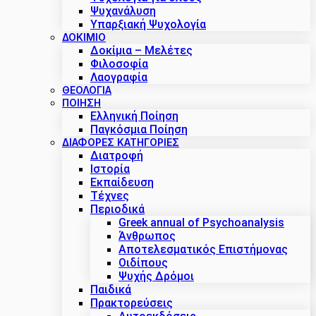
Ψυχανάλυση
Υπαρξιακή Ψυχολογία
ΔΟΚΊΜΙΟ
Δοκίμια – Μελέτες
Φιλοσοφία
Λαογραφία
ΘΕΟΛΟΓΙΑ
ΠΟΙΗΣΗ
Ελληνική Ποίηση
Παγκόσμια Ποίηση
ΔΙΑΦΟΡΕΣ ΚΑΤΗΓΟΡΙΕΣ
Διατροφή
Ιστορία
Εκπαίδευση
Τέχνες
Περιοδικά
Greek annual of Psychoanalysis
Άνθρωπος
Αποτελεσματικός Επιστήμονας
Οιδίπους
Ψυχής Δρόμοι
Παιδικά
Πρακτoρεύσεις