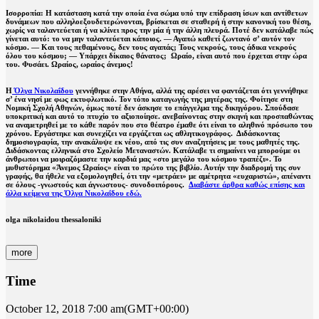
Ισορροπία: Η κατάσταση κατά την οποία ένα σώμα υπό την επίδραση ίσων και αντίθετων
δυνάμεων που αλληλοεξουδετερώνονται, βρίσκεται σε σταθερή ή στην κανονική του θέση,
χωρίς να ταλαντεύεται ή να κλίνει προς την μία ή την άλλη πλευρά. Ποτέ δεν κατάλαβε πώς
γίνεται αυτό: το να μην ταλαντεύεται κάποιος. ― Αγαπώ καθετί ζωντανό σ’ αυτόν τον
κόσμο. ― Και τους πεθαμένους, δεν τους αγαπάς; Τους νεκρούς, τους άδικα νεκρούς
όλου του κόσμου; ― Υπάρχει δίκαιος θάνατος; Ωραίο, είναι αυτό που έρχεται στην ώρα
του. Φυσάει. Ωραίος, ωραίος άνεμος!
Η
Όλγα Νικολαΐδου
γεννήθηκε στην Αθήνα, αλλά της αρέσει να φαντάζεται ότι γεννήθηκε
σ’ ένα νησί με φως εκτυφλωτικό. Τον τόπο καταγωγής της μητέρας της. Φοίτησε στη
Νομική Σχολή Αθηνών, όμως ποτέ δεν άσκησε το επάγγελμα της δικηγόρου. Σπούδασε
υποκριτική και αυτό το πτυχίο το αξιοποίησε. ανεβαίνοντας στην σκηνή και προσπαθώντας
να αναμετρηθεί με το κάθε παρόν που στο θέατρο έμαθε ότι είναι το αληθινό πρόσωπο του
χρόνου. Εργάστηκε και συνεχίζει να εργάζεται ως αθλητικογράφος. Διδάσκοντας
δημοσιογραφία, την ανακάλυψε εκ νέου, από τις συν αναζητήσεις με τους μαθητές της.
Διδάσκοντας ελληνικά στο Σχολείο Μεταναστών. Κατάλαβε τι σημαίνει να μπορούμε οι
άνθρωποι να μοιραζόμαστε την καρδιά μας «στο μεγάλο του κόσμου τραπέζι». Το
μυθιστόρημα «Άνεμος Ωραίος» είναι το πρώτο της βιβλίο. Αυτήν την διαδρομή της συν
γραφής, θα ήθελε να εξομολογηθεί, ότι την «μετράει» με αμέτρητα «ευχαριστώ», απέναντι
σε όλους -γνωστούς και άγνωστους- συνοδοιπόρους.
Διαβάστε άρθρα καθώς επίσης και
άλλα κείμενα της Όλγα Νικολαΐδου εδώ.
olga nikolaidou thessaloniki
more
Time
October 12, 2018
7:00 am
(GMT+00:00)