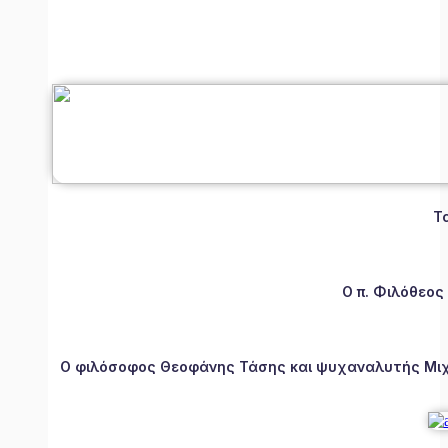
Τ
Ο π. Φιλόθεος
Ο φιλόσοφος Θεοφάνης Τάσης και ψυχαναλυτής Μιχάλ