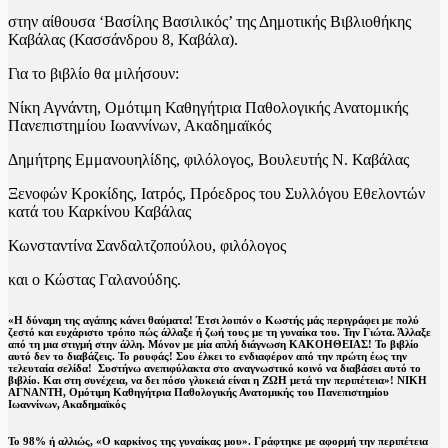
στην αίθουσα ‘Βασίλης Βασιλικός’ της Δημοτικής Βιβλιοθήκης
Καβάλας (Κασσάνδρου 8, Καβάλα).
Για το βιβλίο θα μιλήσουν:
Νίκη Αγνάντη, Ομότιμη Καθηγήτρια Παθολογικής Ανατομικής
Πανεπιστημίου Ιωαννίνων, Ακαδημαϊκός
Δημήτρης Εμμανουηλίδης, φιλόλογος, Βουλευτής Ν. Καβάλας
Ξενοφών Κροκίδης, Ιατρός, Πρόεδρος του Συλλόγου Εθελοντών
κατά του Καρκίνου Καβάλας
Κωνσταντίνα Σανδαλτζοπούλου, φιλόλογος
και ο Κώστας Γαλανούδης.
«Η δύναμη της αγάπης κάνει θαύματα! Έτσι λοιπόν ο Κωστής μάς περιγράφει με πολύ
ζεστό και ευχάριστο τρόπο πώς άλλαξε ή ζωή τους με τη γυναίκα του. Την Γιώτα. Άλλαξε
από τη μια στιγμή στην άλλη. Μόνον με μία απλή διάγνωση ΚΑΚΟΗΘΕΙΑΣ! Το βιβλίο
αυτό δεν το διαβάζεις. Το ρουφάς! Σου έλκει το ενδιαφέρον από την πρώτη έως την
τελευταία σελίδα! Συστήνω ανεπιφύλακτα στο αναγνωστικό κοινό να διαβάσει αυτό το
βιβλίο. Και στη συνέχεια, να δει πόσο γλυκειά είναι η ΖΩΗ μετά την περιπέτεια»!
ΝΙΚΗ
ΑΓΝΑΝΤΗ, Ομότιμη Καθηγήτρια Παθολογικής Ανατομικής του Πανεπιστημίου
Ιωαννίνων, Ακαδημαϊκός
Το 98% ή αλλιώς, «Ο καρκίνος της γυναίκας μου». Γράφτηκε με αφορμή την περιπέτεια