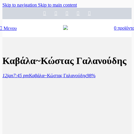
Skip to navigation
Skip to main content
0
προϊόντ
Μενου
Καβάλα~Κώστας Γαλανούδης
12
jan
7:45 pm
Καβάλα~Κώστας Γαλανούδης
98%