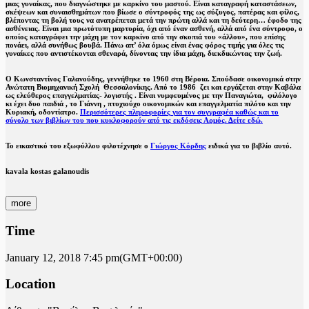
μιας γυναίκας, που διαγνώστηκε με καρκίνο του μαστού. Είναι καταγραφή καταστάσεων,
σκέψεων και συναισθημάτων που βίωσε ο σύντροφός της ως σύζυγος, πατέρας και φίλος,
βλέποντας τη βολή τους να ανατρέπεται μετά την πρώτη αλλά και τη δεύτερη… έφοδο της
ασθένειας. Είναι μια πρωτότυπη μαρτυρία, όχι από έναν ασθενή, αλλά από ένα σύντροφο, ο
οποίος καταγράφει την μάχη με τον καρκίνο από την σκοπιά του «άλλου», που επίσης
πονάει, αλλά συνήθως βουβά. Πάνω απ’ όλα όμως είναι ένας φόρος τιμής για όλες τις
γυναίκες που αντιστέκονται σθεναρά, δίνοντας την ίδια μάχη, διεκδικώντας την ζωή.
Ο Κωνσταντίνος Γαλανούδης, γεννήθηκε το 1960 στη Βέροια. Σπούδασε οικονομικά στην
Ανώτατη Βιομηχανική Σχολή Θεσσαλονίκης. Από το 1986 ζει και εργάζεται στην Καβάλα
ως ελεύθερος επαγγελματίας- λογιστής . Είναι νυμφευμένος με την Παναγιώτα, φιλόλογο
κι έχει δυο παιδιά , το Γιάννη , πτυχιούχο οικονομικών και επαγγελματία πιλότο και την
Κυριακή, οδοντίατρο.
Περισσότερες πληροφορίες για τον συγγραφέα καθώς και το
σύνολο των βιβλίων του που κυκλοφορούν από τις εκδόσεις Αρμός. Δείτε εδώ.
Το εικαστικό του εξωφύλλου φιλοτέχνησε ο
Γιώργος Κόρδης
ειδικά για το βιβλίο αυτό.
kavala kostas galanoudis
more
Time
January 12, 2018
7:45 pm
(GMT+00:00)
Location