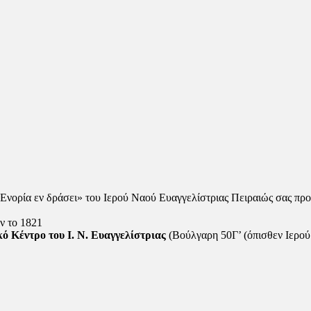
«Ενορία εν δράσει» του Ιερού Ναού Ευαγγελίστριας Πειραιώς σας π
ν το 1821
ό Κέντρο του Ι. N. Ευαγγελίστριας
(Βούλγαρη 50Γ’ (όπισθεν Ιερού