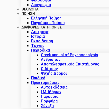
Φιλοσοφία
Λαογραφία
ΘΕΟΛΟΓΙΑ
ΠΟΙΗΣΗ
Ελληνική Ποίηση
Παγκόσμια Ποίηση
ΔΙΑΦΟΡΕΣ ΚΑΤΗΓΟΡΙΕΣ
Διατροφή
Ιστορία
Εκπαίδευση
Τέχνες
Περιοδικά
Greek annual of Psychoanalysis
Άνθρωπος
Αποτελεσματικός Επιστήμονας
Οιδίπους
Ψυχής Δρόμοι
Παιδικά
Πρακτoρεύσεις
Αυτοεκδόσεις
Ι.Μ. Ιβήρων
Παρουσία
Πορφύρα
Σύναξη