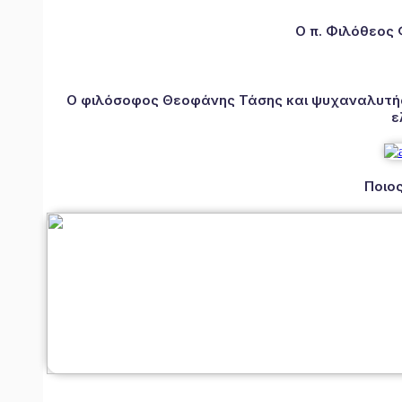
Ο π. Φιλόθεος
Ο φιλόσοφος Θεοφάνης Τάσης και ψυχαναλυτής 
ε
Ποιος