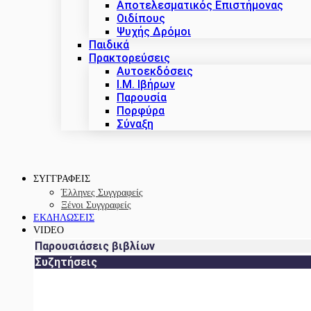
Αποτελεσματικός Επιστήμονας
Οιδίπους
Ψυχής Δρόμοι
Παιδικά
Πρακτoρεύσεις
Αυτοεκδόσεις
Ι.Μ. Ιβήρων
Παρουσία
Πορφύρα
Σύναξη
ΣΥΓΓΡΑΦΕΙΣ
Έλληνες Συγγραφείς
Ξένοι Συγγραφείς
ΕΚΔΗΛΩΣΕΙΣ
VIDEO
Παρουσιάσεις βιβλίων
Συζητήσεις