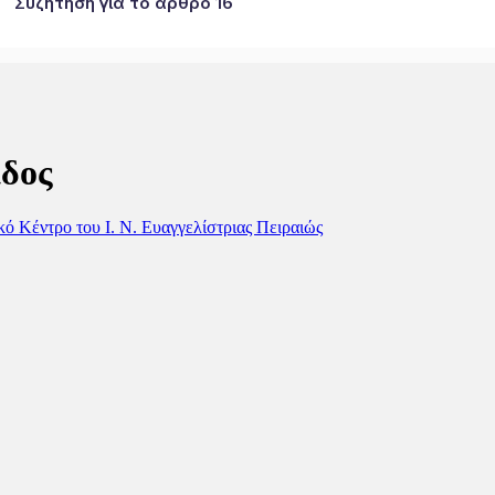
Συζήτηση για το άρθρο 16
ίδος
ό Κέντρο του Ι. N. Ευαγγελίστριας Πειραιώς