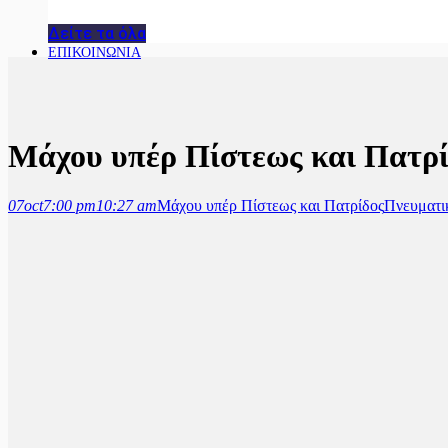
Δείτε τα όλα
ΕΠΙΚΟΙΝΩΝΙΑ
Μάχου υπέρ Πίστεως και Πατρ
07
oct
7:00 pm
10:27 am
Μάχου υπέρ Πίστεως και Πατρίδος
Πνευματικ