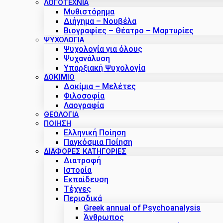
ΛΟΓΟΤΕΧΝΙΑ
Μυθιστόρημα
Διήγημα – Νουβέλα
Βιογραφίες – Θέατρο – Μαρτυρίες
ΨΥΧΟΛΟΓΙΑ
Ψυχολογία για όλους
Ψυχανάλυση
Υπαρξιακή Ψυχολογία
ΔΟΚΊΜΙΟ
Δοκίμια – Μελέτες
Φιλοσοφία
Λαογραφία
ΘΕΟΛΟΓΙΑ
ΠΟΙΗΣΗ
Ελληνική Ποίηση
Παγκόσμια Ποίηση
ΔΙΑΦΟΡΕΣ ΚΑΤΗΓΟΡΙΕΣ
Διατροφή
Ιστορία
Εκπαίδευση
Τέχνες
Περιοδικά
Greek annual of Psychoanalysis
Άνθρωπος