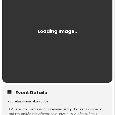
Event Details
kouretas mamalakis rodos
Η Vivere Pro Events σε συνεργασία με την Aegean Cuisine &
υπό την αιγίδα της Λέσχης Αρχιμαγείρων Δωδεκανήσου –