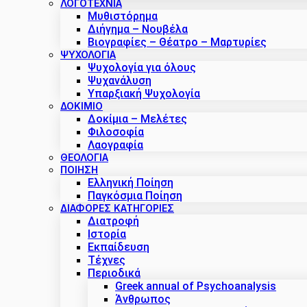
ΛΟΓΟΤΕΧΝΙΑ
Μυθιστόρημα
Διήγημα – Νουβέλα
Βιογραφίες – Θέατρο – Μαρτυρίες
ΨΥΧΟΛΟΓΙΑ
Ψυχολογία για όλους
Ψυχανάλυση
Υπαρξιακή Ψυχολογία
ΔΟΚΊΜΙΟ
Δοκίμια – Μελέτες
Φιλοσοφία
Λαογραφία
ΘΕΟΛΟΓΙΑ
ΠΟΙΗΣΗ
Ελληνική Ποίηση
Παγκόσμια Ποίηση
ΔΙΑΦΟΡΕΣ ΚΑΤΗΓΟΡΙΕΣ
Διατροφή
Ιστορία
Εκπαίδευση
Τέχνες
Περιοδικά
Greek annual of Psychoanalysis
Άνθρωπος