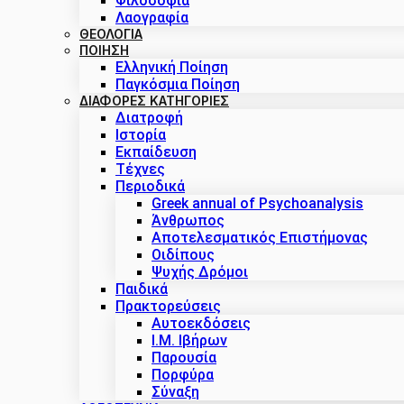
Φιλοσοφία
Λαογραφία
ΘΕΟΛΟΓΙΑ
ΠΟΙΗΣΗ
Ελληνική Ποίηση
Παγκόσμια Ποίηση
ΔΙΑΦΟΡΕΣ ΚΑΤΗΓΟΡΙΕΣ
Διατροφή
Ιστορία
Εκπαίδευση
Τέχνες
Περιοδικά
Greek annual of Psychoanalysis
Άνθρωπος
Αποτελεσματικός Επιστήμονας
Οιδίπους
Ψυχής Δρόμοι
Παιδικά
Πρακτoρεύσεις
Αυτοεκδόσεις
Ι.Μ. Ιβήρων
Παρουσία
Πορφύρα
Σύναξη