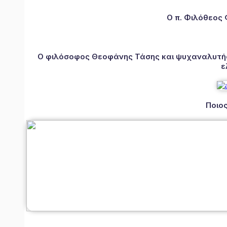
Ο π. Φιλόθεος
Ο φιλόσοφος Θεοφάνης Τάσης και ψυχαναλυτής 
ε
Ποιος