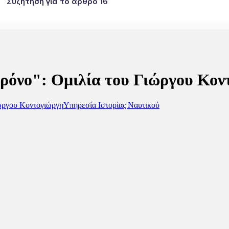
Συζήτηση για το άρθρο 16
Χρόνο": Ομιλία του Γιώργου Κον
ιώργου Κοντογιώργη
Υπηρεσία Ιστορίας Ναυτικού