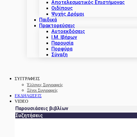
Αποτελεσματικός Επιστήμονας
Οιδίπους
Ψυχής Δρόμοι
Παιδικά
Πρακτoρεύσεις
Αυτοεκδόσεις
Ι.Μ. Ιβήρων
Παρουσία
Πορφύρα
Σύναξη
ΣΥΓΓΡΑΦΕΙΣ
Έλληνες Συγγραφείς
Ξένοι Συγγραφείς
ΕΚΔΗΛΩΣΕΙΣ
VIDEO
Παρουσιάσεις βιβλίων
Συζητήσεις