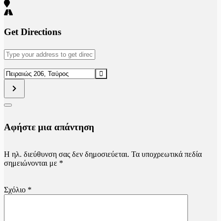
Get Directions
Address
-
Ο
Destination
Στέλιος
Address
Ράμφος
-
στο
Ο
Ιδρυμα
Στέλιος
Μ.
Ράμφος
Κακογιάννης
στο
Αφήστε μια απάντηση
[83rMDGpki]
Ιδρυμα
Μ.
Κακογιάννης
Η ηλ. διεύθυνση σας δεν δημοσιεύεται.
Τα υποχρεωτικά πεδία
[Hns5qyxdH]
σημειώνονται με
*
Σχόλιο
*