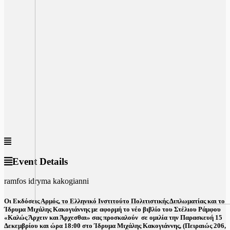
Event Details
ramfos idryma kakogianni
Οι Εκδόσεις Αρμός, το Ελληνικό Ινστιτούτο Πολιτιστικής Διπλωματίας και το
Ίδρυμα Μιχάλης Κακογιάννης με αφορμή το νέο βιβλίο του Στέλιου Ράμφου
«Καλώς Άρχειν και Άρχεσθαι» σας προσκαλούν σε ομιλία την Παρασκευή 15
Δεκεμβρίου και ώρα 18:00 στο Ίδρυμα Μιχάλης Κακογιάννης, (Πειραιώς 206,