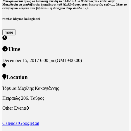
Ὑποχρεώνεται ὅμως νὰ διακόψῃ ἐπειδὴ τὸ 343/2 π.Χ. ὁ Φίλιππος τὸν καλεῖ στὴν
Μακεδονία νὰ αναλάβῃ τὴν ἐκπαίδευσι τοῦ Ἁλεξάνδρου, τότε δεκατριῶν ἐτῶν…. (Από το
εισαγωγικό κείμενο του βιβλίου… η συνέχεια στην σελίδα 12).
ramfos idryma kakogianni
more
Time
December 15, 2017
6:00 pm
(GMT+00:00)
Location
Ίδρυμα Μιχάλης Κακογιάννης
Πειραιώς 206, Ταύρος
Other Events
Calendar
GoogleCal