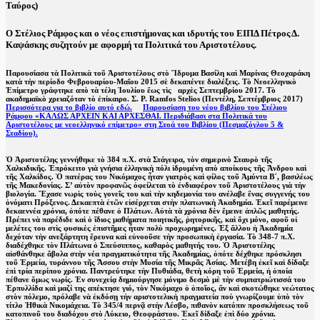
Ταύρος)
Ο Στέλιος Ράμφος και ο νέος επιστήμονας και ιδρυτής του ΕΙΠΔ Πέτρος Δ.
Καψάσκης συζητούν με αφορμή τα Πολιτικά του Αριστοτέλους.
Παρουσίασα τὰ Πολιτικὰ τοῦ Ἁριστοτέλους στὸ Ἵδρυμα Βασίλη καὶ Μαρίνας Θεοχαράκη
κατὰ τὴν περίοδο Φεβρουαρίου-Μαΐου 2015 σὲ δεκαπέντε διαλέξεις. Τὸ Νεοελληνικὸ
Ἐπίμετρο γράφτηκε απὸ τὰ τέλη Ἰουλίου ἕως τὶς αρχὲς Σεπτεμβρίου 2017. Τὸ
ακαδημαϊκὸ χρειαζόταν τὸ ἐπίκαιρο. Σ. Ρ. Ramfos Stelios (Πεντέλη, Σεπτέμβριος 2017)
Περισσότερα για το βιβλίο αυτό εδώ.
Παρουσίαση του νέου βιβλίου του Στέλιου
Ράμφου «ΚΑΛΩΣ ΑΡΧΕΙΝ ΚΑΙ ΑΡΧΕΣΘΑΙ. Περιδιάβασι στα Πολιτικά του
Αριστοτέλους με νεοελληνικό επίμετρο» στη Στοά του Βιβλίου (Πεσμαζόγλου 5 &
Σταδίου).
Ὁ Ἁριστοτέλης γεννήθηκε τὸ 384 π.Χ. στὰ Στάγειρα, τὸν σημερινὸ Σταυρὸ τῆς
Χαλκιδικῆς. Ἐπρόκειτο γιὰ γνήσια ἑλληνικὴ πόλι ἱδρυμένη απὸ αποίκους τῆς Ἄνδρου καὶ
τῆς Χαλκίδος. Ὁ πατέρας του Νικόμαχος ἦταν γιατρὸς καὶ φίλος τοῦ Ἁμύντα Β΄, βασιλέως
τῆς Μακεδονίας. Σ’ αὐτὸν προφανῶς ὀφείλεται τὸ ἐνδιαφέρον τοῦ Ἁριστοτέλους γιὰ τὴν
βιολογία. Ἔχασε νωρὶς τοὺς γονεῖς του καὶ τὴν κηδεμονία του ανέλαβε ἕνας συγγενής του
ὀνόματι Πρόξενος. Δεκαεπτὰ ἐτῶν εἰσέρχεται στὴν πλατωνικὴ Ἁκαδημία. Ἐκεῖ παρέμεινε
δεκαεννέα χρόνια, ὁπότε πέθανε ὁ Πλάτων. Αὐτὰ τὰ χρόνια δὲν ἔμεινε ἁπλῶς μαθητής.
Πρέπει νὰ παρέδιδε καὶ ὁ ἴδιος μαθήματα ποιητικῆς, ῥητορικῆς, καὶ ὄχι μόνο, αφοῦ οἱ
μελέτες του στὶς φυσικὲς ἐπιστῆμες ἦταν πολὺ προχωρημένες. Ἐξ ἄλλου ἡ Ἁκαδημία
δεχόταν τὴν ανεξάρτητη ἔρευνα καὶ εὐνοοῦσε τὴν προσωπικὴ ἐργασία. Τὸ 348-7 π.Χ.
διαδέχθηκε τὸν Πλάτωνα ὁ Σπεύσιππος, καθαρὸς μαθητής του. Ὁ Ἁριστοτέλης
αἰσθάνθηκε ἄβολα στὴν νέα πραγματικότητα τῆς Ἁκαδημίας, ὁπότε δέχθηκε πρόσκλησι
τοῦ Ἑρμεία, τυράννου τῆς Ἄσσου στὴν Μυσία τῆς Μικρᾶς Ἁσίας. Μετέβη ἐκεῖ καὶ δίδαξε
ἐπὶ τρία περίπου χρόνια. Παντρεύτηκε τὴν Πυθιάδα, θετὴ κόρη τοῦ Ἑρμεία, ἡ ὁποία
πέθανε ὅμως νωρίς. Ἐν συνεχείᾳ δημιούργησε μόνιμο δεσμὸ μὲ τὴν συμπατριώτισσά του
Ἑρπυλλίδα καὶ μαζί της απέκτησε γιό, τὸν Νικόμαχο ὁ ὁποῖος, ἂν καὶ σκοτώθηκε νεώτατος
στὸν πόλεμο, πρόλαβε νὰ ἐκδόσῃ τὴν αριστοτελικὴ πραγματεία ποὺ γνωρίζουμε ὑπὸ τὸν
τίτλο Ἠθικὰ Νικομάχεια. Τὸ 345/4 περνᾷ στὴν Λέσβο, πιθανὸν κατόπιν προσκλήσεως τοῦ
κατοπινοῦ του διαδόχου στὸ Λύκειο, Θεοφράστου. Ἐκεῖ δίδαξε ἐπὶ δύο χρόνια.