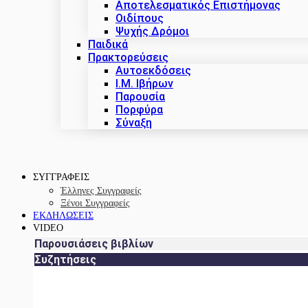
Αποτελεσματικός Επιστήμονας
Οιδίπους
Ψυχής Δρόμοι
Παιδικά
Πρακτoρεύσεις
Αυτοεκδόσεις
Ι.Μ. Ιβήρων
Παρουσία
Πορφύρα
Σύναξη
ΣΥΓΓΡΑΦΕΙΣ
Έλληνες Συγγραφείς
Ξένοι Συγγραφείς
ΕΚΔΗΛΩΣΕΙΣ
VIDEO
Παρουσιάσεις βιβλίων
Συζητήσεις