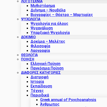
ΛΟΓΟΤΕΧΝΙΑ
Μυθιστόρημα
Διήγημα – Νουβέλα
Βιογραφίες – Θέατρο – Μαρτυρίες
ΨΥΧΟΛΟΓΙΑ
Ψυχολογία για όλους
Ψυχανάλυση
Υπαρξιακή Ψυχολογία
ΔΟΚΊΜΙΟ
Δοκίμια – Μελέτες
Φιλοσοφία
Λαογραφία
ΘΕΟΛΟΓΙΑ
ΠΟΙΗΣΗ
Ελληνική Ποίηση
Παγκόσμια Ποίηση
ΔΙΑΦΟΡΕΣ ΚΑΤΗΓΟΡΙΕΣ
Διατροφή
Ιστορία
Εκπαίδευση
Τέχνες
Περιοδικά
Greek annual of Psychoanalysis
Άνθρωπος