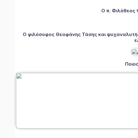
Ο π. Φιλόθεος
Ο φιλόσοφος Θεοφάνης Τάσης και ψυχαναλυτής 
ε
Ποιος