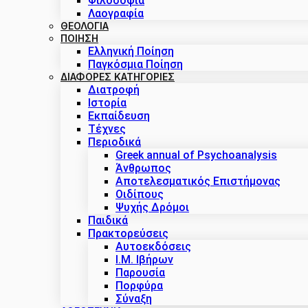
Φιλοσοφία
Λαογραφία
ΘΕΟΛΟΓΙΑ
ΠΟΙΗΣΗ
Ελληνική Ποίηση
Παγκόσμια Ποίηση
ΔΙΑΦΟΡΕΣ ΚΑΤΗΓΟΡΙΕΣ
Διατροφή
Ιστορία
Εκπαίδευση
Τέχνες
Περιοδικά
Greek annual of Psychoanalysis
Άνθρωπος
Αποτελεσματικός Επιστήμονας
Οιδίπους
Ψυχής Δρόμοι
Παιδικά
Πρακτoρεύσεις
Αυτοεκδόσεις
Ι.Μ. Ιβήρων
Παρουσία
Πορφύρα
Σύναξη