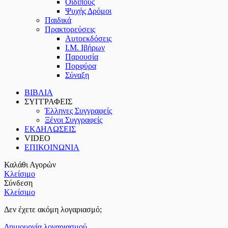
Οιδίπους
Ψυχής Δρόμοι
Παιδικά
Πρακτoρεύσεις
Αυτοεκδόσεις
Ι.Μ. Ιβήρων
Παρουσία
Πορφύρα
Σύναξη
ΒΙΒΛΙΑ
ΣΥΓΓΡΑΦΕΙΣ
Έλληνες Συγγραφείς
Ξένοι Συγγραφείς
ΕΚΔΗΛΩΣΕΙΣ
VIDEO
ΕΠΙΚΟΙΝΩΝΙΑ
Καλάθι Αγορών
Κλείσιμο
Σύνδεση
Κλείσιμο
Δεν έχετε ακόμη λογαριασμό;
Δημιουργία λογαριασμού