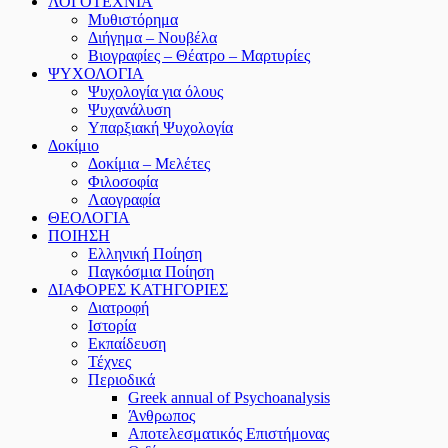
ΛΟΓΟΤΕΧΝΙΑ
Μυθιστόρημα
Διήγημα – Νουβέλα
Βιογραφίες – Θέατρο – Μαρτυρίες
ΨΥΧΟΛΟΓΙΑ
Ψυχολογία για όλους
Ψυχανάλυση
Υπαρξιακή Ψυχολογία
Δοκίμιο
Δοκίμια – Μελέτες
Φιλοσοφία
Λαογραφία
ΘΕΟΛΟΓΙΑ
ΠΟΙΗΣΗ
Ελληνική Ποίηση
Παγκόσμια Ποίηση
ΔΙΑΦΟΡΕΣ ΚΑΤΗΓΟΡΙΕΣ
Διατροφή
Ιστορία
Εκπαίδευση
Τέχνες
Περιοδικά
Greek annual of Psychoanalysis
Άνθρωπος
Αποτελεσματικός Επιστήμονας