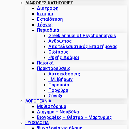
ΔΙΑΦΟΡΕΣ ΚΑΤΗΓΟΡΙΕΣ
Διατροφή
Ιστορία
Εκπαίδευση
Τέχνες
Περιοδικά
Greek annual of Psychoanalysis
Άνθρωπος
Αποτελεσματικός Επιστήμονας
Οιδίπους
Ψυχής Δρόμοι
Παιδικά
Πρακτoρεύσεις
Αυτοεκδόσεις
Ι.Μ. Ιβήρων
Παρουσία
Πορφύρα
Σύναξη
ΛΟΓΟΤΕΧΝΙΑ
Μυθιστόρημα
Διήγημα – Νουβέλα
Βιογραφίες – Θέατρο – Μαρτυρίες
ΨΥΧΟΛΟΓΙΑ
Ψυχολογία για όλους