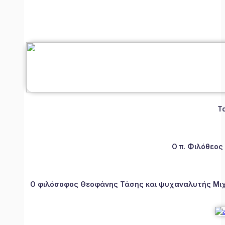
Τ
Ο π. Φιλόθεος
Ο φιλόσοφος Θεοφάνης Τάσης και ψυχαναλυτής Μιχάλ