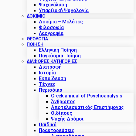
Ψυχανάλυση
Υπαρξιακή Ψυχολογία
ΔΟΚΊΜΙΟ
Δοκίμια – Μελέτες
Φιλοσοφία
Λαογραφία
ΘΕΟΛΟΓΙΑ
ΠΟΙΗΣΗ
Ελληνική Ποίηση
Παγκόσμια Ποίηση
ΔΙΑΦΟΡΕΣ ΚΑΤΗΓΟΡΙΕΣ
Διατροφή
Ιστορία
Εκπαίδευση
Τέχνες
Περιοδικά
Greek annual of Psychoanalysis
Άνθρωπος
Αποτελεσματικός Επιστήμονας
Οιδίπους
Ψυχής Δρόμοι
Παιδικά
Πρακτoρεύσεις