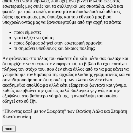
αποτελεί έναν προβολέα, που όχι μόνο ρίχνει άπλετο φως στις
εσωτερικές μας σκιές και τα συλλογικά μας σκοτάδια, αλλά και
φωτίζει με τρόπο απλό, κατανοητό και διασκεδαστικό αθέατες
όψεις της ατομικής μας ύπαρξης και του εθνικού μας βίου,
υποχρεώνοντάς μας να ξανασκεφτούμε από την αρχή τα πάντα:
ποιοι είμαστε;
γιατί αξίζει να ζούμε;
ποιος δρόμος οδηγεί στην εσωτερική αρμονία;
τι σημαίνει υπεύθυνος και δίκαιος πολίτης;
Αν φτάνοντας στο τέλος του νιώσετε ότι κάτι μέσα σας άλλαξε και
ότι αρχίζετε να σκέφτεστε διαφορετικά, το βιβλίο θα έχει επιτύχει
πλήρως τον στόχο του, που δεν είναι άλλος από το να μας κάνει να
γνωρίσουμε τον θησαυρό της αρχαίας κλασικής γραμματείας και να
συνειδητοποιήσουμε ότι η σκέψη των κλασικών δεν είναι
ακαδημαϊκό απολίθωμα αλλά κάτι εξαιρετικά ζωντανό και γόνιμο,
καθώς υπερβαίνει την ζωή ως απλό βιολογικό γεγονός και την
εξυψώνει στο βαθύτερο νόημά της, η ανακάλυψη του οποίου
οδηγεί στο εὖ ζῆν.
“Πίνοντας καφέ με τον Σωκράτη” των Θανάση Λάλα και Σταμάτη
Κωνσταντινίδη
more