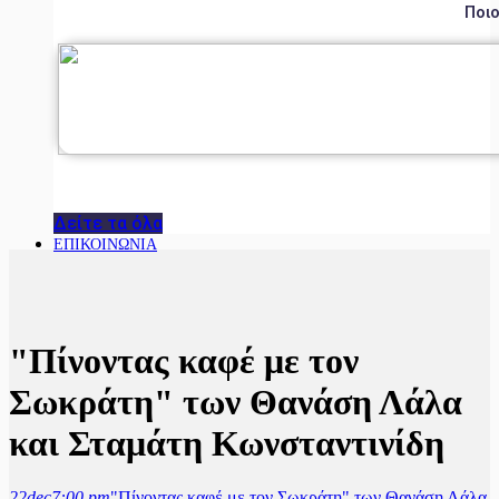
Ποιο
Δείτε τα όλα
ΕΠΙΚΟΙΝΩΝΙΑ
"Πίνοντας καφέ με τον
Σωκράτη" των Θανάση Λάλα
και Σταμάτη Κωνσταντινίδη
22
dec
7:00 pm
"Πίνοντας καφέ με τον Σωκράτη" των Θανάση Λάλα