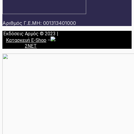
Αριθμός Γ.Ε.ΜΗ: 001313401000
Εκδόσεις Αρμός © 2023 |
Κατασκευή E-Shop
–
2NET