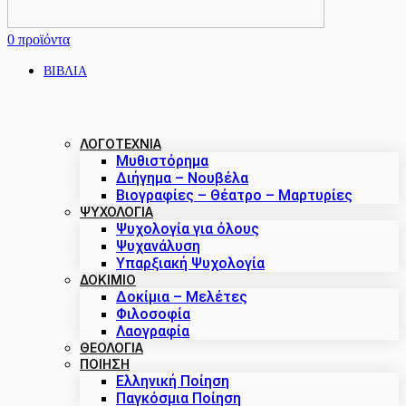
0
προϊόντα
ΒΙΒΛΙΑ
ΛΟΓΟΤΕΧΝΙΑ
Μυθιστόρημα
Διήγημα – Νουβέλα
Βιογραφίες – Θέατρο – Μαρτυρίες
ΨΥΧΟΛΟΓΙΑ
Ψυχολογία για όλους
Ψυχανάλυση
Υπαρξιακή Ψυχολογία
ΔΟΚΊΜΙΟ
Δοκίμια – Μελέτες
Φιλοσοφία
Λαογραφία
ΘΕΟΛΟΓΙΑ
ΠΟΙΗΣΗ
Ελληνική Ποίηση
Παγκόσμια Ποίηση