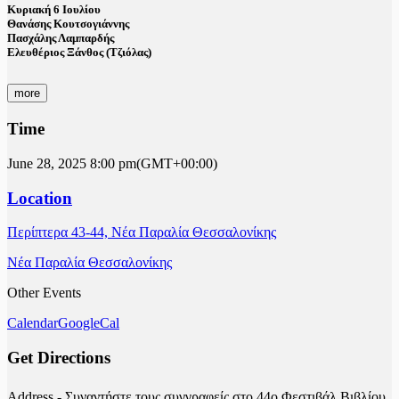
Κυριακή 6 Ιουλίου
Θανάσης Κουτσογιάννης
Πασχάλης Λαμπαρδής
Ελευθέριος Ξάνθος (Τζιόλας)
more
Time
June 28, 2025
8:00 pm
(GMT+00:00)
Location
Περίπτερα 43-44, Νέα Παραλία Θεσσαλονίκης
Νέα Παραλία Θεσσαλονίκης
Other Events
Calendar
GoogleCal
Get Directions
Address - Συναντήστε τους συγγραφείς στο 44ο Φεστιβάλ Βιβλίου