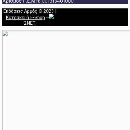
Αριθμός Γ.Ε.ΜΗ: 001313401000
Εκδόσεις Αρμός © 2023 |
Κατασκευή E-Shop
–
2NET