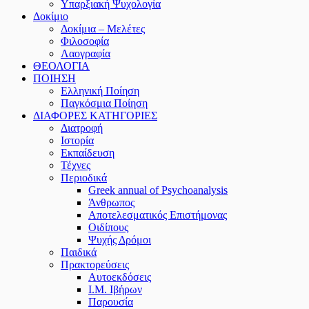
Υπαρξιακή Ψυχολογία
Δοκίμιο
Δοκίμια – Μελέτες
Φιλοσοφία
Λαογραφία
ΘΕΟΛΟΓΙΑ
ΠΟΙΗΣΗ
Ελληνική Ποίηση
Παγκόσμια Ποίηση
ΔΙΑΦΟΡΕΣ ΚΑΤΗΓΟΡΙΕΣ
Διατροφή
Ιστορία
Εκπαίδευση
Τέχνες
Περιοδικά
Greek annual of Psychoanalysis
Άνθρωπος
Αποτελεσματικός Επιστήμονας
Οιδίπους
Ψυχής Δρόμοι
Παιδικά
Πρακτoρεύσεις
Αυτοεκδόσεις
Ι.Μ. Ιβήρων
Παρουσία