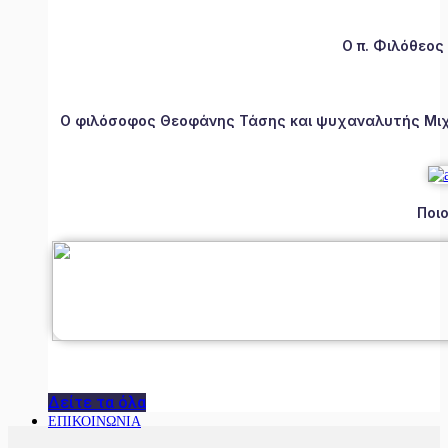
Ο π. Φιλόθεος
Ο φιλόσοφος Θεοφάνης Τάσης και ψυχαναλυτής Μιχάλ
Ποιο
Δείτε τα όλα
ΕΠΙΚΟΙΝΩΝΙΑ