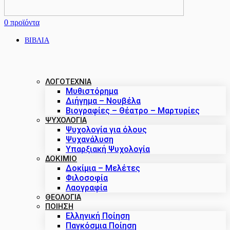
0
προϊόντα
ΒΙΒΛΙΑ
ΛΟΓΟΤΕΧΝΙΑ
Μυθιστόρημα
Διήγημα – Νουβέλα
Βιογραφίες – Θέατρο – Μαρτυρίες
ΨΥΧΟΛΟΓΙΑ
Ψυχολογία για όλους
Ψυχανάλυση
Υπαρξιακή Ψυχολογία
ΔΟΚΊΜΙΟ
Δοκίμια – Μελέτες
Φιλοσοφία
Λαογραφία
ΘΕΟΛΟΓΙΑ
ΠΟΙΗΣΗ
Ελληνική Ποίηση
Παγκόσμια Ποίηση