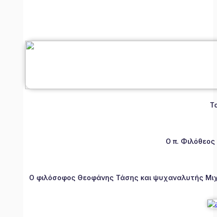
Τ
Ο π. Φιλόθεος
Ο φιλόσοφος Θεοφάνης Τάσης και ψυχαναλυτής Μιχάλ