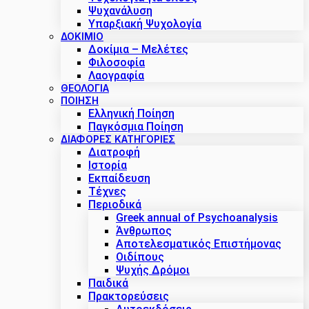
Ψυχανάλυση
Υπαρξιακή Ψυχολογία
ΔΟΚΊΜΙΟ
Δοκίμια – Μελέτες
Φιλοσοφία
Λαογραφία
ΘΕΟΛΟΓΙΑ
ΠΟΙΗΣΗ
Ελληνική Ποίηση
Παγκόσμια Ποίηση
ΔΙΑΦΟΡΕΣ ΚΑΤΗΓΟΡΙΕΣ
Διατροφή
Ιστορία
Εκπαίδευση
Τέχνες
Περιοδικά
Greek annual of Psychoanalysis
Άνθρωπος
Αποτελεσματικός Επιστήμονας
Οιδίπους
Ψυχής Δρόμοι
Παιδικά
Πρακτoρεύσεις