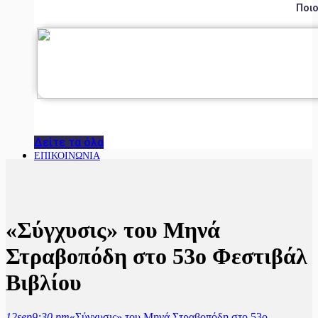
Ποιο
Δείτε τα όλα
ΕΠΙΚΟΙΝΩΝΙΑ
«Σύγχυσις» του Μηνά
Στραβοπόδη στο 53ο Φεστιβάλ
Βιβλίου
12
sep
9:30 pm
«Σύγχυσις» του Μηνά Στραβοπόδη στο 53ο