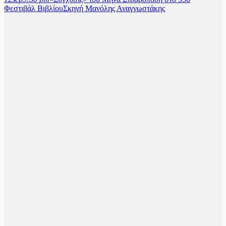
Φεστιβάλ Βιβλίου
Σκηνή Μανόλης Αναγνωστάκης