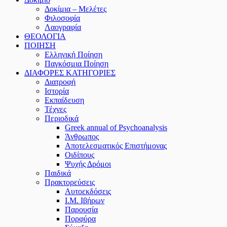
Δοκίμια – Μελέτες
Φιλοσοφία
Λαογραφία
ΘΕΟΛΟΓΙΑ
ΠΟΙΗΣΗ
Ελληνική Ποίηση
Παγκόσμια Ποίηση
ΔΙΑΦΟΡΕΣ ΚΑΤΗΓΟΡΙΕΣ
Διατροφή
Ιστορία
Εκπαίδευση
Τέχνες
Περιοδικά
Greek annual of Psychoanalysis
Άνθρωπος
Αποτελεσματικός Επιστήμονας
Οιδίπους
Ψυχής Δρόμοι
Παιδικά
Πρακτoρεύσεις
Αυτοεκδόσεις
Ι.Μ. Ιβήρων
Παρουσία
Πορφύρα