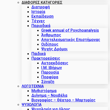
ΔΙΑΦΟΡΕΣ ΚΑΤΗΓΟΡΙΕΣ
Διατροφή
Ιστορία
Εκπαίδευση
Τέχνες
Περιοδικά
Greek annual of Psychoanalysis
Άνθρωπος
Αποτελεσματικός Επιστήμονας
Οιδίπους
Ψυχής Δρόμοι
Παιδικά
Πρακτoρεύσεις
Αυτοεκδόσεις
Ι.Μ. Ιβήρων
Παρουσία
Πορφύρα
Σύναξη
ΛΟΓΟΤΕΧΝΙΑ
Μυθιστόρημα
Διήγημα – Νουβέλα
Βιογραφίες – Θέατρο – Μαρτυρίες
ΨΥΧΟΛΟΓΙΑ
Ψυχολογία για όλους