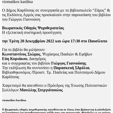
viomatikos karditsa
Ο Δήμος Καρδίτσας σε συνεργασία με το βιβλιοπωλείο “Ζάχος” &
τις Εκδόσεις Αρμός σας προσκαλούν στην παρουσίαση του βιβλίου
του Γιώργου Γιαννούση
Βιωματικός Οδηγός Ψυχοθεραπείας
Η εξελικτική συστημική προσέγγιση
την Τρίτη 20 Δεκεμβρίου 2022 και ώρα 17:30 στο Παυσίλυπο
Για το βιβλίο θα μιλήσουν:
Κωνσταντίνος Σιώμος
, Ψυχίατρος Παιδιών & Εφήβων
Εύη Κυριάκου
, Δικηγόρος
και ο συγγραφέας του βιβλίου
Γιώργος Γιαννούσης
Την εκδήλωση θα συντονίσει η
Παρασκευή Σδρόλια
,
Βιβλιοθηκονόμος /Προιστ. Τμ. Παιδείας και Πολιτισμού Δήμου
Καρδίτσας
Χαιρετισμό θα απευθύνει ο Πρόεδρος της Ένωσης Πολιτιστικών
Συλλόγων
Μανώλης Στεργιόπουλος
viomatikos karditsa
Ο βιωματικός οδηγός ψυχοθεραπείας απευθύνεται σε όλους όσοι βρίσκονται ή φιλοδοξούν
να ξεκινήσουν ένα ψυχοθεραπευτικό ταξίδι προς την αυτογνωσία. Φιλοδοξεί ως εκ τούτου