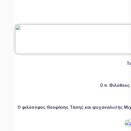
Τ
Ο π. Φιλόθεος
Ο φιλόσοφος Θεοφάνης Τάσης και ψυχαναλυτής Μιχάλ