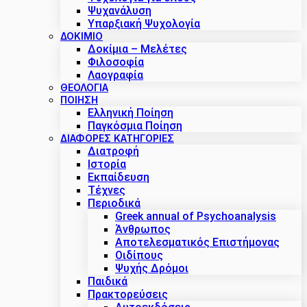
Ψυχανάλυση
Υπαρξιακή Ψυχολογία
ΔΟΚΊΜΙΟ
Δοκίμια – Μελέτες
Φιλοσοφία
Λαογραφία
ΘΕΟΛΟΓΙΑ
ΠΟΙΗΣΗ
Ελληνική Ποίηση
Παγκόσμια Ποίηση
ΔΙΑΦΟΡΕΣ ΚΑΤΗΓΟΡΙΕΣ
Διατροφή
Ιστορία
Εκπαίδευση
Τέχνες
Περιοδικά
Greek annual of Psychoanalysis
Άνθρωπος
Αποτελεσματικός Επιστήμονας
Οιδίπους
Ψυχής Δρόμοι
Παιδικά
Πρακτoρεύσεις