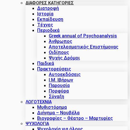
ΔΙΑΦΟΡΕΣ ΚΑΤΗΓΟΡΙΕΣ
Διατροφή
Ιστορία
Εκπαίδευση
Τέχνες
Περιοδικά
Greek annual of Psychoanalysis
Άνθρωπος
Αποτελεσματικός Επιστήμονας
Οιδίπους
Ψυχής Δρόμοι
Παιδικά
Πρακτoρεύσεις
Αυτοεκδόσεις
Ι.Μ. Ιβήρων
Παρουσία
Πορφύρα
Σύναξη
ΛΟΓΟΤΕΧΝΙΑ
Μυθιστόρημα
Διήγημα – Νουβέλα
Βιογραφίες – Θέατρο – Μαρτυρίες
ΨΥΧΟΛΟΓΙΑ
Ψυχολογία για όλους