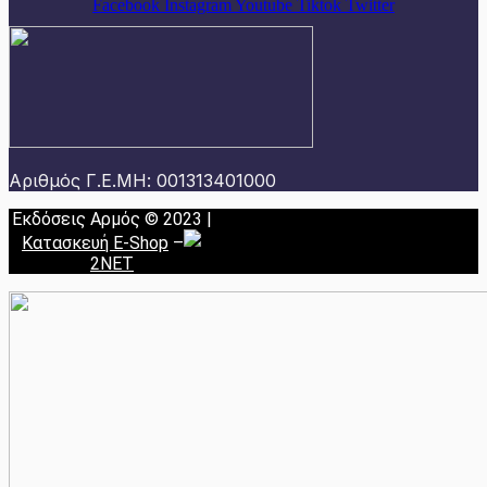
Facebook
Instagram
Youtube
Tiktok
Twitter
Αριθμός Γ.Ε.ΜΗ: 001313401000
Εκδόσεις Αρμός © 2023 |
Κατασκευή E-Shop
–
2NET