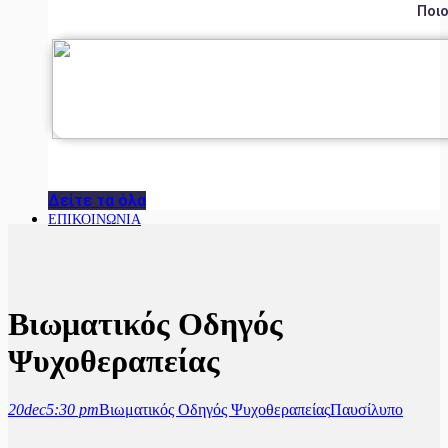
Ποιο
Δείτε τα όλα
ΕΠΙΚΟΙΝΩΝΙΑ
Βιωματικός Οδηγός
Ψυχοθεραπείας
20
dec
5:30 pm
Βιωματικός Οδηγός Ψυχοθεραπείας
Παυσίλυπο