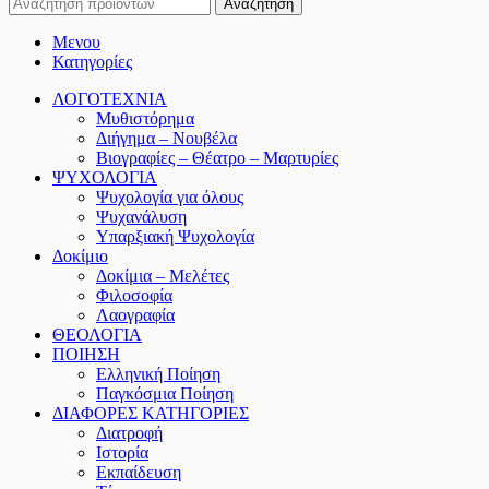
Αναζήτηση
Μενου
Κατηγορίες
ΛΟΓΟΤΕΧΝΙΑ
Μυθιστόρημα
Διήγημα – Νουβέλα
Βιογραφίες – Θέατρο – Μαρτυρίες
ΨΥΧΟΛΟΓΙΑ
Ψυχολογία για όλους
Ψυχανάλυση
Υπαρξιακή Ψυχολογία
Δοκίμιο
Δοκίμια – Μελέτες
Φιλοσοφία
Λαογραφία
ΘΕΟΛΟΓΙΑ
ΠΟΙΗΣΗ
Ελληνική Ποίηση
Παγκόσμια Ποίηση
ΔΙΑΦΟΡΕΣ ΚΑΤΗΓΟΡΙΕΣ
Διατροφή
Ιστορία
Εκπαίδευση