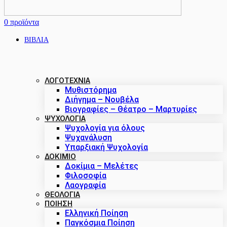
0
προϊόντα
ΒΙΒΛΙΑ
ΛΟΓΟΤΕΧΝΙΑ
Μυθιστόρημα
Διήγημα – Νουβέλα
Βιογραφίες – Θέατρο – Μαρτυρίες
ΨΥΧΟΛΟΓΙΑ
Ψυχολογία για όλους
Ψυχανάλυση
Υπαρξιακή Ψυχολογία
ΔΟΚΊΜΙΟ
Δοκίμια – Μελέτες
Φιλοσοφία
Λαογραφία
ΘΕΟΛΟΓΙΑ
ΠΟΙΗΣΗ
Ελληνική Ποίηση
Παγκόσμια Ποίηση