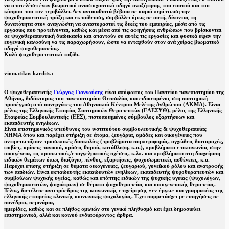
να αποτελέσει έναν βιωματικό αναστοχαστικό οδηγό αναζήτησης του εαυτού και του
κόσμου που τον περιβάλλει. Δεν αντικαθιστά βέβαια σε καμιά περίπτωση την
ψυχοθεραπευτική πράξη και εκπαίδευση, συμβάλλει όμως σε αυτή, δίνοντας τη
δυνατότητα στον αναγνώστη να αναστοχαστεί τις δικές του εμπειρίες, μέσα από τις
εργασίες που προτείνονται, καθώς και μέσα από τις αφηγήσεις ανθρώπων που βρίσκονται
σε ψυχοθεραπευτική διαδικασία και απαντούν σε αυτές τις εργασίες και φυσικά είχαν την
ευγενική καλοσύνη να τις παραχωρήσουν, ώστε να ενταχθούν στον ανά χείρας βιωματικό
οδηγό ψυχοθεραπείας.
Καλό ψυχοθεραπευτικό ταξίδι.
viomatikos karditsa
Ο ψυχοθεραπευτής
Γιώργος Γιαννούσης
είναι απόφοιτος του Παντείου πανεπιστημίου της
Αθήνας, διδάκτορας του πανεπιστημίου Θεσσαλίας και ειδικευμένος στη συστημική
προσέγγιση από συνεργάτες του Αθηναϊκού Κέντρου Μελέτης Ανθρώπου (ΑΚΜΑ). Είναι
μέλος της Ελληνικής Εταιρίας Συστημικών Θεραπευτών (ΕΛΕΣΥΘ), μέλος της Ελληνικής
Εταιρείας Συμβουλευτικής (ΕΕΣ), πιστοποιημένος σύμβουλος εξαρτήσεων και
εκπαιδευτής ενηλίκων.
Είναι επιστημονικός υπεύθυνος του ινστιτούτου συμβουλευτικής & ψυχοθεραπείας
ΝΗΜΑ όπου και παρέχει στήριξη σε άτομα, ζευγάρια, ομάδες και οικογένειες που
αντιμετωπίζουν προσωπικές δυσκολίες (προβλήματα συμπεριφοράς, αγχώδεις διαταραχές,
φοβίες, κρίσεις πανικού, κρίσεις θυμού, κατάθλιψη, κ.α.), προβλήματα επικοινωνίας στην
οικογένεια, τις προσωπικές/επαγγελματικές σχέσεις, κ.λπ. και προβλήματα στη διαχείριση
ειδικών θεμάτων όπως διαζύγιο, πένθος, εξαρτήσεις, ψυχοσωματικές ασθένειες, κ.α.
Παρέχει επίσης στήριξη σε θέματα οικογένειας, ζευγαριού, γονεϊκού ρόλου και ανατροφής
των παιδιών. Είναι εκπαιδευτής εκπαιδευτών ενηλίκων, εκπαιδευτής ψυχοθεραπευτών και
συμβούλων ψυχικής υγείας, καθώς και επόπτης ειδικών της ψυχικής υγείας (ψυχολόγων,
ψυχοθεραπευτών, ψυχιάτρων) σε θέματα ψυχοθεραπείας και οικογενειακής θεραπείας.
Τέλος, διετέλεσε αντιπρόεδρος της κοινωνικής επιχείρησης «εν-έργω» και γραμματέας της
ελληνικής εταιρείας κλινικής κοινωνικής ψυχολογίας. Έχει συμμετάσχει με εισηγήσεις σε
συνέδρια, σεμινάρια,
ημερίδες, καθώς και σε πλήθος ομιλιών στο γενικό πληθυσμό και έχει δημοσιεύει
επιστημονικά, αλλά και κοινού ενδιαφέροντος άρθρα.