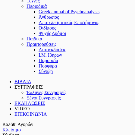
Τέχνες
Περιοδικά
Greek annual of Psychoanalysis
Άνθρωπος
Αποτελεσματικός Επιστήμονας
Οιδίπους
Ψυχής Δρόμοι
Παιδικά
Πρακτoρεύσεις
Αυτοεκδόσεις
Ι.Μ. Ιβήρων
Παρουσία
Πορφύρα
Σύναξη
ΒΙΒΛΙΑ
ΣΥΓΓΡΑΦΕΙΣ
Έλληνες Συγγραφείς
Ξένοι Συγγραφείς
ΕΚΔΗΛΩΣΕΙΣ
VIDEO
ΕΠΙΚΟΙΝΩΝΙΑ
Καλάθι Αγορών
Κλείσιμο