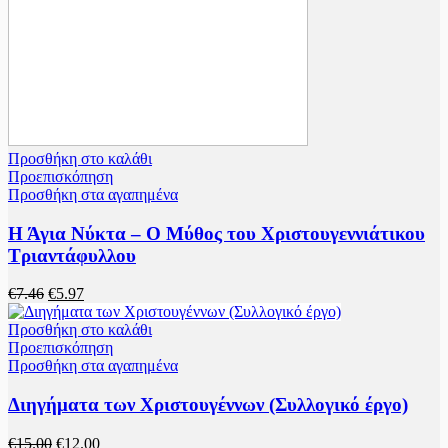
Προσθήκη στο καλάθι
Προεπισκόπηση
Προσθήκη στα αγαπημένα
Η Άγια Νύκτα – Ο Μύθος του Χριστουγεννιάτικου
Τριαντάφυλλου
€
7.46
€
5.97
Προσθήκη στο καλάθι
Προεπισκόπηση
Προσθήκη στα αγαπημένα
Διηγήματα των Χριστουγέννων (Συλλογικό έργο)
€
15.00
€
12.00