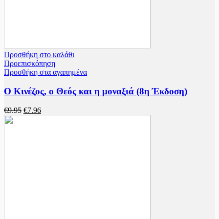
Προσθήκη στο καλάθι
Προεπισκόπηση
Προσθήκη στα αγαπημένα
Ο Κινέζος, ο Θεός και η μοναξιά (8η Έκδοση)
€
9.95
€
7.96