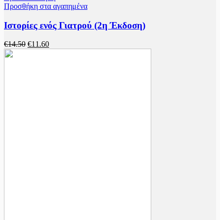
Προσθήκη στα αγαπημένα
Ιστορίες ενός Γιατρού (2η Έκδοση)
€
14.50
€
11.60