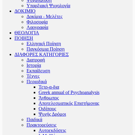
Ψυχανάλυση
Υπαρξιακή Ψυχολογία
ΔΟΚΙΜΙΟ
Δοκίμια - Μελέτες
Φιλοσοφία
Λαογραφία
ΘΕΟΛΟΓΙΑ
ΠΟΙΗΣΗ
Ελληνική Ποίηση
Παγκόσμια Ποίηση
ΔΙΑΦΟΡΕΣ ΚΑΤΗΓΟΡΙΕΣ
Διατροφή
Ιστορία
Εκπαίδευση
Τέχνες
Περιοδικά
Τετρ-α-δια
Greek annual of Psychoanalysis
Άνθρωπος
Αποτελεσματικός Επιστήμονας
Οιδίπους
Ψυχής Δρόμοι
Παιδικά
Πρακτoρεύσεις
Αυτοεκδόσεις