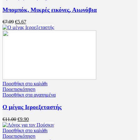
Μπομπόκ, Μικρές εικόνες, Αιωνόβια
€
7.09
€
5.67
Προσθήκη στο καλάθι
Προεπισκόπηση
Προσθήκη στα αγαπημένα
Ο μέγας Ιεροεξεταστής
€
11.00
€
9.90
Προσθήκη στο καλάθι
Προεπισκόπηση