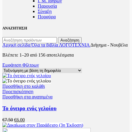
Ι. Μ. Ιβήρων
Παρουσία
Σύναξη
Πορφύρα
ΑΝΑΖΗΤΗΣΗ
Αναζήτηση
Αρχική σελίδα
Όλα τα βιβλία
ΛΟΓΟΤΕΧΝΙΑ
Διήγημα - Νουβέλα
Βλέπετε 1–20 από 156 αποτελέσματα
Εμφάνιση Φίλτρων
Προσθήκη στο καλάθι
Προεπισκόπηση
Προσθήκη στα αγαπημένα
Το όνειρο ενός γελοίου
€
7.50
€
6.00