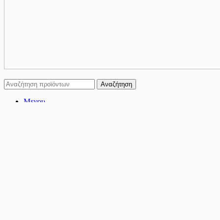
Αναζήτηση
Μενου
Κατηγορίες
ΛΟΓΟΤΕΧΝΙΑ
Μυθιστόρημα
Διήγημα – Νουβέλα
Βιογραφίες – Θέατρο – Μαρτυρίες
ΨΥΧΟΛΟΓΙΑ
Ψυχολογία για όλους
Ψυχανάλυση
Υπαρξιακή Ψυχολογία
Δοκίμιο
Δοκίμια – Μελέτες
Φιλοσοφία