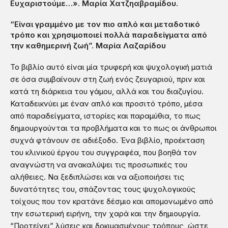
Ευχαριστούμε…». Μαρία Χατζηαβραμίδου.
“Είναι γραμμένο με τον πιο απλό και μεταδοτικό
τρόπο και χρησιμοποιεί πολλά παραδείγματα από
την καθημερινή ζωή”.
Μαρία Λαζαρίδου
Το βιβλίο αυτό είναι μία τρυφερή και ψυχολογική ματιά
σε όσα συμβαίνουν στη ζωή ενός ζευγαριού, πριν και
κατά τη διάρκεια του γάμου, αλλά και του διαζυγίου.
Καταδεικνύει με έναν απλό και προσιτό τρόπο, μέσα
από παραδείγματα, ιστορίες και παραμύθια, το πως
δημιουργούνται τα προβλήματα και το πως οι άνθρωποι
συχνά φτάνουν σε αδιέξοδο. Ένα βιβλίο, προέκταση
του κλινικού έργου του συγγραφέα, που βοηθά τον
αναγνώστη να ανακαλύψει τις προσωπικές του
αλήθειες. Να ξεδιπλώσει και να αξιοποιήσει τις
δυνατότητες του, σπάζοντας τους ψυχολογικούς
τοίχους που τον κρατάνε δέσμιο και απομονωμένο από
την εσωτερική ειρήνη, την χαρά και την δημιουργία.
“Προτείνει” λύσεις και δοκιμασμένους τρόπους, ώστε