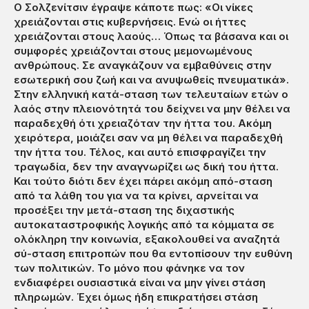
Ο Σολζενίτσιν έγραψε κάποτε πως: «Οι νίκες
χρειάζονται στις κυβερνήσεις. Ενώ οι ήττες
χρειάζονται στους λαούς… Όπως τα βάσανα και οι
συμφορές χρειάζονται στους μεμονωμένους
ανθρώπους. Σε αναγκάζουν να εμβαθύνεις στην
εσωτερική σου ζωή και να ανυψωθείς πνευματικά».
Στην ελληνική κατά-σταση των τελευταίων ετών ο
λαός στην πλειονότητά του δείχνει να μην θέλει να
παραδεχθή ότι χρειαζόταν την ήττα του. Ακόμη
χειρότερα, μοιάζει σαν να μη θέλει να παραδεχθή
την ήττα του. Τέλος, και αυτό επισφραγίζει την
τραγωδία, δεν την αναγνωρίζει ως δική του ήττα.
Και τούτο διότι δεν έχει πάρει ακόμη από-σταση
από τα λάθη του για να τα κρίνει, αρνείται να
προσέξει την μετά-σταση της διχαστικής
αυτοκαταστροφικής λογικής από τα κόμματα σε
ολόκληρη την κοινωνία, εξακολουθεί να αναζητά
σύ-σταση επιτροπών που θα εντοπίσουν την ευθύνη
των πολιτικών. Το μόνο που φάνηκε να τον
ενδιαφέρει ουσιαστικά είναι να μην γίνει στάση
πληρωμών. Έχει όμως ήδη επικρατήσει στάση