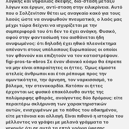
λογικής και νηφάλιας σκέψης, διά-σταση μεταξύ
λόγων και έργων, αντί-σταση στην ειλικρίνεια. Αυτό
που ο Σολζενίτσιν θέτει ως αναγκαίο κακό για τους
λαούς ώστε να ανυψωθούν πνευματικά, ο λαός μας
μέχρι τώρα δείχνει να ισχυρίζεται με την
συμπεριφορά του ότι δεν το έχει ανάγκη. Φυσικό,
αφού στην φαντασίωσή του αισθάνεται ήδη
ανυψωμένος: ότι δηλαδή έχει ηθικό πλεονέκτημα
απέναντι στους υπόλοιπους Ευρωπαίους οι οποίοι
τον φθονούν και επιζητούν να τον καταστρέψουν.
figi-pros-ta-ebros Σε έναν ιδανικό κόσμο θα έπρεπε
να μην είναι απαραίτητες οι ήττες. Όμως είμαστε
ατελείς άνθρωποι και έτσι ρέπουμε προς την
αμυντικότητα, την άρνηση, τον ναρκισσισμό, το
βόλεμα, την στενοκαρδία. Κατόπιν οι ήττες
έρχονται ως φυσικό επακόλουθο αυτής της
πολύμορφης φθοράς, ανοίγοντας δύο δρόμους: είτε
περαιτέρω σκλήρυνση των χαρακτηριστικών
αυτών, ενισχυμένων με το πάθος του αδικημένου,
είτε μετάνοια και αλλαγή. Είναι πιθανό η ιστορία του
μέλλοντος να γράψει με μελανά γράμματα το
γεγονός ότι σε αυτά τα επτά χρόνια ύφεσης,