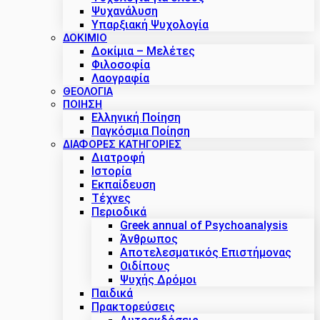
Ψυχανάλυση
Υπαρξιακή Ψυχολογία
ΔΟΚΊΜΙΟ
Δοκίμια – Μελέτες
Φιλοσοφία
Λαογραφία
ΘΕΟΛΟΓΙΑ
ΠΟΙΗΣΗ
Ελληνική Ποίηση
Παγκόσμια Ποίηση
ΔΙΑΦΟΡΕΣ ΚΑΤΗΓΟΡΙΕΣ
Διατροφή
Ιστορία
Εκπαίδευση
Τέχνες
Περιοδικά
Greek annual of Psychoanalysis
Άνθρωπος
Αποτελεσματικός Επιστήμονας
Οιδίπους
Ψυχής Δρόμοι
Παιδικά
Πρακτoρεύσεις