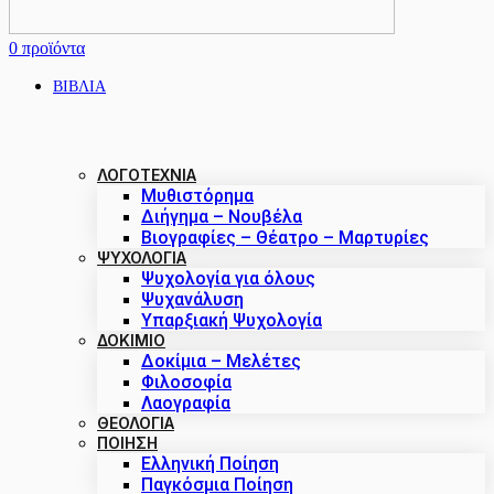
0
προϊόντα
ΒΙΒΛΙΑ
ΛΟΓΟΤΕΧΝΙΑ
Μυθιστόρημα
Διήγημα – Νουβέλα
Βιογραφίες – Θέατρο – Μαρτυρίες
ΨΥΧΟΛΟΓΙΑ
Ψυχολογία για όλους
Ψυχανάλυση
Υπαρξιακή Ψυχολογία
ΔΟΚΊΜΙΟ
Δοκίμια – Μελέτες
Φιλοσοφία
Λαογραφία
ΘΕΟΛΟΓΙΑ
ΠΟΙΗΣΗ
Ελληνική Ποίηση
Παγκόσμια Ποίηση