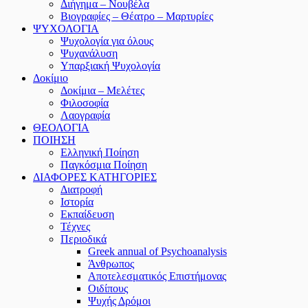
Διήγημα – Νουβέλα
Βιογραφίες – Θέατρο – Μαρτυρίες
ΨΥΧΟΛΟΓΙΑ
Ψυχολογία για όλους
Ψυχανάλυση
Υπαρξιακή Ψυχολογία
Δοκίμιο
Δοκίμια – Μελέτες
Φιλοσοφία
Λαογραφία
ΘΕΟΛΟΓΙΑ
ΠΟΙΗΣΗ
Ελληνική Ποίηση
Παγκόσμια Ποίηση
ΔΙΑΦΟΡΕΣ ΚΑΤΗΓΟΡΙΕΣ
Διατροφή
Ιστορία
Εκπαίδευση
Τέχνες
Περιοδικά
Greek annual of Psychoanalysis
Άνθρωπος
Αποτελεσματικός Επιστήμονας
Οιδίπους
Ψυχής Δρόμοι