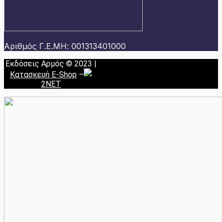
Αριθμός Γ.Ε.ΜΗ: 001313401000
Εκδόσεις Αρμός © 2023 |
Κατασκευή E-Shop
–
2NET