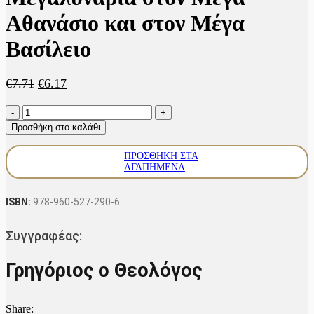
Αθανάσιο και στον Μέγα
Βασίλειο
Original
Η
€
7.71
€
6.17
price
τρέχουσα
Μεγαλυνάρια
was:
τιμή
στον
€7.71.
είναι:
Προσθήκη στο καλάθι
Μέγα
€6.17.
Αθανάσιο
ΠΡΟΣΘΉΚΗ ΣΤΑ
και
ΑΓΑΠΗΜΈΝΑ
στον
Μέγα
Βασίλειο
ISBN:
978-960-527-290-6
ποσότητα
Συγγραφέας:
Γρηγόριος ο Θεολόγος
Share: