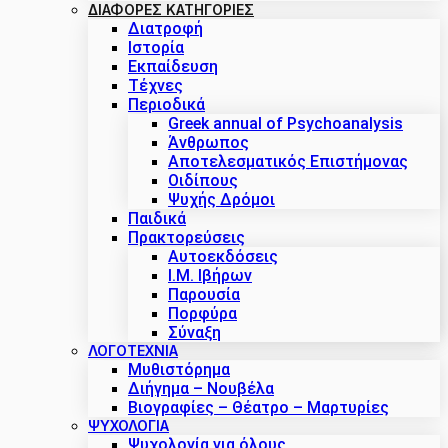
ΔΙΑΦΟΡΕΣ ΚΑΤΗΓΟΡΙΕΣ
Διατροφή
Ιστορία
Εκπαίδευση
Τέχνες
Περιοδικά
Greek annual of Psychoanalysis
Άνθρωπος
Αποτελεσματικός Επιστήμονας
Οιδίπους
Ψυχής Δρόμοι
Παιδικά
Πρακτoρεύσεις
Αυτοεκδόσεις
Ι.Μ. Ιβήρων
Παρουσία
Πορφύρα
Σύναξη
ΛΟΓΟΤΕΧΝΙΑ
Μυθιστόρημα
Διήγημα – Νουβέλα
Βιογραφίες – Θέατρο – Μαρτυρίες
ΨΥΧΟΛΟΓΙΑ
Ψυχολογία για όλους