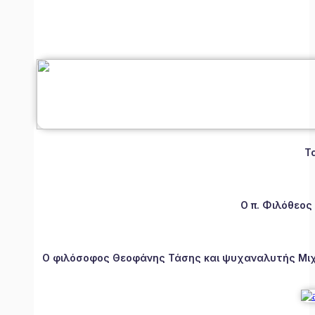
Τ
Ο π. Φιλόθεος
Ο φιλόσοφος Θεοφάνης Τάσης και ψυχαναλυτής Μιχάλ