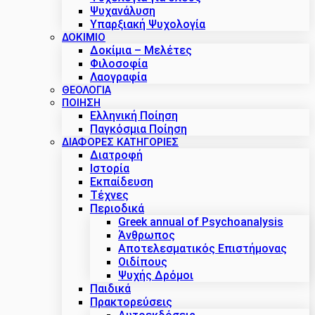
Ψυχανάλυση
Υπαρξιακή Ψυχολογία
ΔΟΚΊΜΙΟ
Δοκίμια – Μελέτες
Φιλοσοφία
Λαογραφία
ΘΕΟΛΟΓΙΑ
ΠΟΙΗΣΗ
Ελληνική Ποίηση
Παγκόσμια Ποίηση
ΔΙΑΦΟΡΕΣ ΚΑΤΗΓΟΡΙΕΣ
Διατροφή
Ιστορία
Εκπαίδευση
Τέχνες
Περιοδικά
Greek annual of Psychoanalysis
Άνθρωπος
Αποτελεσματικός Επιστήμονας
Οιδίπους
Ψυχής Δρόμοι
Παιδικά
Πρακτoρεύσεις