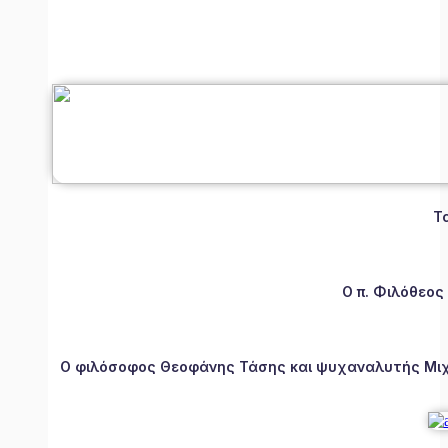
Τ
Ο π. Φιλόθεος
Ο φιλόσοφος Θεοφάνης Τάσης και ψυχαναλυτής Μιχάλ