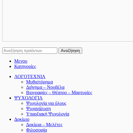
Αναζήτηση
Μενου
Κατηγορίες
ΛΟΓΟΤΕΧΝΙΑ
Μυθιστόρημα
Διήγημα – Νουβέλα
Βιογραφίες – Θέατρο – Μαρτυρίες
ΨΥΧΟΛΟΓΙΑ
Ψυχολογία για όλους
Ψυχανάλυση
Υπαρξιακή Ψυχολογία
Δοκίμιο
Δοκίμια – Μελέτες
Φιλοσοφία