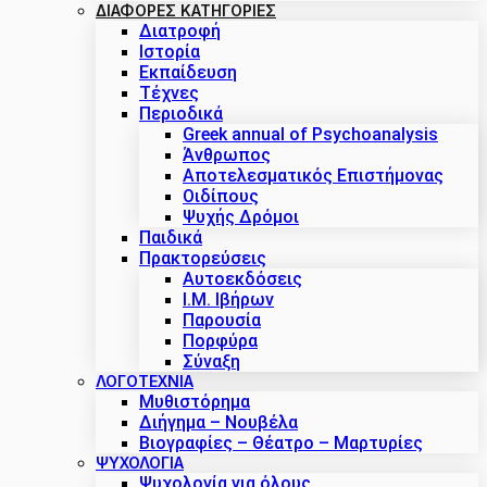
ΔΙΑΦΟΡΕΣ ΚΑΤΗΓΟΡΙΕΣ
Διατροφή
Ιστορία
Εκπαίδευση
Τέχνες
Περιοδικά
Greek annual of Psychoanalysis
Άνθρωπος
Αποτελεσματικός Επιστήμονας
Οιδίπους
Ψυχής Δρόμοι
Παιδικά
Πρακτoρεύσεις
Αυτοεκδόσεις
Ι.Μ. Ιβήρων
Παρουσία
Πορφύρα
Σύναξη
ΛΟΓΟΤΕΧΝΙΑ
Μυθιστόρημα
Διήγημα – Νουβέλα
Βιογραφίες – Θέατρο – Μαρτυρίες
ΨΥΧΟΛΟΓΙΑ
Ψυχολογία για όλους