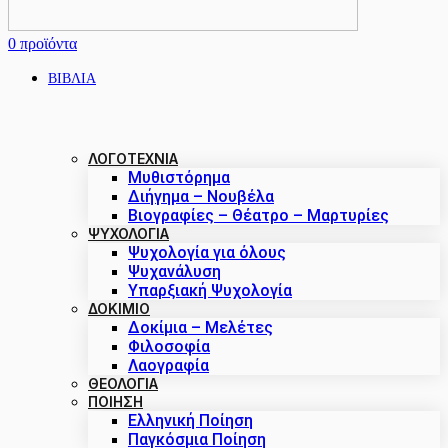
0
προϊόντα
ΒΙΒΛΙΑ
ΛΟΓΟΤΕΧΝΙΑ
Μυθιστόρημα
Διήγημα – Νουβέλα
Βιογραφίες – Θέατρο – Μαρτυρίες
ΨΥΧΟΛΟΓΙΑ
Ψυχολογία για όλους
Ψυχανάλυση
Υπαρξιακή Ψυχολογία
ΔΟΚΊΜΙΟ
Δοκίμια – Μελέτες
Φιλοσοφία
Λαογραφία
ΘΕΟΛΟΓΙΑ
ΠΟΙΗΣΗ
Ελληνική Ποίηση
Παγκόσμια Ποίηση