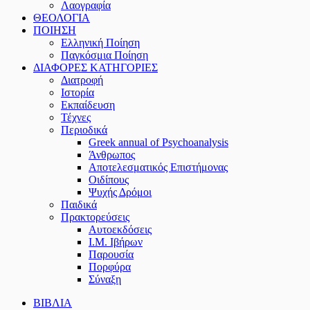
Λαογραφία
ΘΕΟΛΟΓΙΑ
ΠΟΙΗΣΗ
Ελληνική Ποίηση
Παγκόσμια Ποίηση
ΔΙΑΦΟΡΕΣ ΚΑΤΗΓΟΡΙΕΣ
Διατροφή
Ιστορία
Εκπαίδευση
Τέχνες
Περιοδικά
Greek annual of Psychoanalysis
Άνθρωπος
Αποτελεσματικός Επιστήμονας
Οιδίπους
Ψυχής Δρόμοι
Παιδικά
Πρακτoρεύσεις
Αυτοεκδόσεις
Ι.Μ. Ιβήρων
Παρουσία
Πορφύρα
Σύναξη
ΒΙΒΛΙΑ