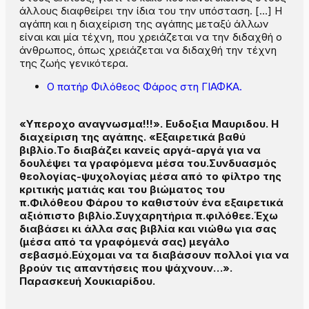
άλλους διαφθείρει την ίδια του την υπόσταση. […] Η
αγάπη και η διαχείριση της αγάπης μεταξύ άλλων
είναι και μία τέχνη, που χρειάζεται να την διδαχθή ο
άνθρωπος, όπως χρειάζεται να διδαχθή την τέχνη
της ζωής γενικότερα.
Ο πατήρ Φιλόθεος Φάρος στη ΓΙΑΦΚΑ.
«Υπεροχο αναγνωσμα!!!». Ευδοξια Μαυριδου. Η
διαχείριση της αγάπης. «Eξαιρετικά βαθύ
βιβλίο.Το διαβάζει κανείς αργά-αργά για να
δουλέψει τα γραφόμενα μέσα του.Συνδυασμός
θεολογίας-ψυχολογίας μέσα από το φίλτρο της
κριτικής ματιάς και του βιώματος του
π.Φιλόθεου Φάρου το καθιστούν ένα εξαιρετικά
αξιόπιστο βιβλίο.Συγχαρητήρια π.φιλόθεε.Έχω
διαβάσει κι άλλα σας βιβλία και νιώθω για σας
(μέσα από τα γραφόμενά σας) μεγάλο
σεβασμό.Εύχομαι να τα διαβάσουν πολλοί για να
βρούν τις απαντήσεις που ψάχνουν…».
Παρασκευή Χουκιαρίδου.