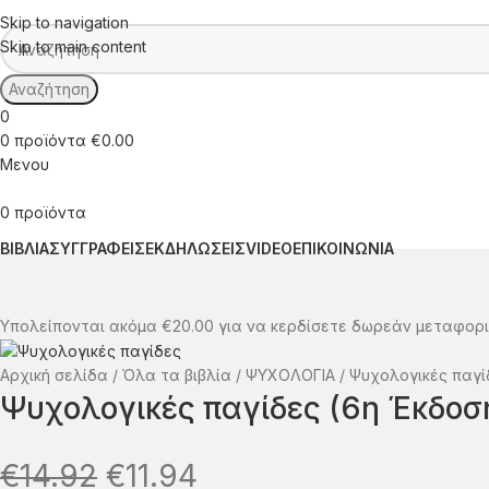
Skip to navigation
Skip to main content
Αναζήτηση
0
0
προϊόντα
€
0.00
Μενου
0
προϊόντα
ΒΙΒΛΙΑ
ΣΥΓΓΡΑΦΕΙΣ
ΕΚΔΗΛΩΣΕΙΣ
VIDEO
ΕΠΙΚΟΙΝΩΝΙΑ
Υπολείπονται ακόμα
€
20.00
για να κερδίσετε δωρεάν μεταφορι
Αρχική σελίδα
Όλα τα βιβλία
ΨΥΧΟΛΟΓΙΑ
Ψυχολογικές παγί
Ψυχολογικές παγίδες (6η Έκδοσ
€
14.92
€
11.94