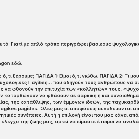
 αυτό. Γιατί με απλό τρόπο περιγράφει βασικούς ψυχολογ
agon εδώ.
,τι ξέρουμε; ΠΑΓΙΔΑ 1: Είμαι ό,τι νιώθω. ΠΑΓΙΔΑ 2: Τι μο
υχολογικές Παγίδες…
που οδηγούν τους ανθρώπους να συμ
υς να φθονούν την επιτυχία των «κολλητών» τους, «ψυχο
ν κατορθώνουν να φθάσουν σε σαρκική ή και συναισθηματ
ίας, της κατάθλιψης, των έμμονων ιδεών, της ταχυκαρδί
gikes pagides. Όλες μας οι αποφάσεις συνοδεύονται από
ρνητικές συνέπειες. Αυτή η επιλογή είναι που μας κάνει
ν έλεγχο της ζωής μας, αρκεί να είμαστε έτοιμοι να αναλ