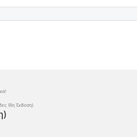
κά!
δες (6η Έκδοση)
η)