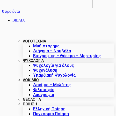
0
προϊόντα
ΒΙΒΛΙΑ
ΛΟΓΟΤΕΧΝΙΑ
Μυθιστόρημα
Διήγημα – Νουβέλα
Βιογραφίες – Θέατρο – Μαρτυρίες
ΨΥΧΟΛΟΓΙΑ
Ψυχολογία για όλους
Ψυχανάλυση
Υπαρξιακή Ψυχολογία
ΔΟΚΊΜΙΟ
Δοκίμια – Μελέτες
Φιλοσοφία
Λαογραφία
ΘΕΟΛΟΓΙΑ
ΠΟΙΗΣΗ
Ελληνική Ποίηση
Παγκόσμια Ποίηση