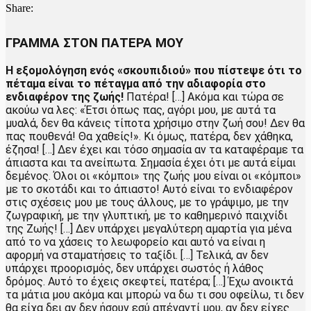
Share:
ΓΡΑΜΜΑ ΣΤΟΝ ΠΑΤΕΡΑ ΜΟΥ
Η εξομολόγηση ενός «σκουπιδιού» που πίστεψε ότι το
πέταμα είναι το πέταγμα από την αδιαφορία στο
ενδιαφέρον της ζωής!
Πατέρα! […] Ακόμα και τώρα σε
ακούω να λες: «Έτσι όπως πας, αγόρι μου, με αυτά τα
μυαλά, δεν θα κάνεις τίποτα χρήσιμο στην ζωή σου! Δεν θα
πας πουθενά! Θα χαθείς!». Κι όμως, πατέρα, δεν χάθηκα,
έζησα! […] Δεν έχει και τόσο σημασία αν τα καταφέραμε τα
άπιαστα και τα ανείπωτα. Σημασία έχει ότι με αυτά είμαι
δεμένος. Όλοι οι «κόμποι» της ζωής μου είναι οι «κόμποι»
με το σκοτάδι και το άπιαστο! Αυτό είναι το ενδιαφέρον
στις σχέσεις μου με τους άλλους, με το γράψιμο, με την
ζωγραφική, με την γλυπτική, με το καθημερινό παιχνίδι
της Ζωής! […] Δεν υπάρχει μεγαλύτερη αμαρτία για μένα
από το να χάσεις το λεωφορείο και αυτό να είναι η
αφορμή να σταματήσεις το ταξίδι. […] Τελικά, αν δεν
υπάρχει προορισμός, δεν υπάρχει σωστός ή λάθος
δρόμος. Αυτό το έχεις σκεφτεί, πατέρα; […] Έχω ανοικτά
τα μάτια μου ακόμα και μπορώ να δω τι σου οφείλω, τι δεν
θα είχα δει αν δεν ήσουν εσύ απέναντί μου, αν δεν είχες