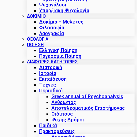
Ψυχανάλυση
Υπαρξιακή Ψυχολογία
ΔΟΚΊΜΙΟ
Δοκίμια – Μελέτες
Φιλοσοφία
Λαογραφία
ΘΕΟΛΟΓΙΑ
ΠΟΙΗΣΗ
Ελληνική Ποίηση
Παγκόσμια Ποίηση
ΔΙΑΦΟΡΕΣ ΚΑΤΗΓΟΡΙΕΣ
Διατροφή
Ιστορία
Εκπαίδευση
Τέχνες
Περιοδικά
Greek annual of Psychoanalysis
Άνθρωπος
Αποτελεσματικός Επιστήμονας
Οιδίπους
Ψυχής Δρόμοι
Παιδικά
Πρακτoρεύσεις