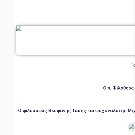
Τ
Ο π. Φιλόθεος
Ο φιλόσοφος Θεοφάνης Τάσης και ψυχαναλυτής Μιχάλ