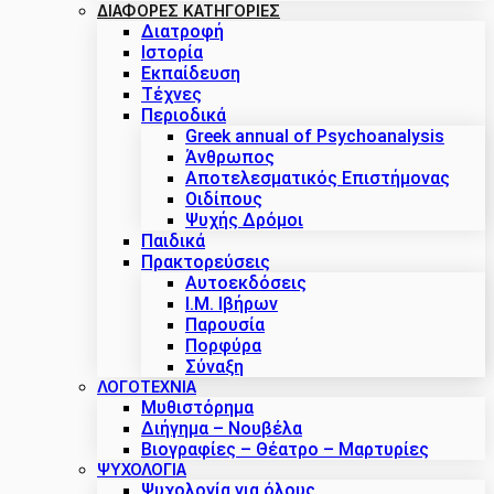
ΔΙΑΦΟΡΕΣ ΚΑΤΗΓΟΡΙΕΣ
Διατροφή
Ιστορία
Εκπαίδευση
Τέχνες
Περιοδικά
Greek annual of Psychoanalysis
Άνθρωπος
Αποτελεσματικός Επιστήμονας
Οιδίπους
Ψυχής Δρόμοι
Παιδικά
Πρακτoρεύσεις
Αυτοεκδόσεις
Ι.Μ. Ιβήρων
Παρουσία
Πορφύρα
Σύναξη
ΛΟΓΟΤΕΧΝΙΑ
Μυθιστόρημα
Διήγημα – Νουβέλα
Βιογραφίες – Θέατρο – Μαρτυρίες
ΨΥΧΟΛΟΓΙΑ
Ψυχολογία για όλους