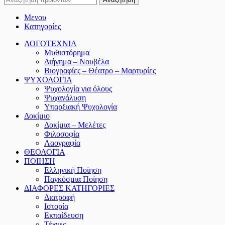
Μενου
Κατηγορίες
ΛΟΓΟΤΕΧΝΙΑ
Μυθιστόρημα
Διήγημα – Νουβέλα
Βιογραφίες – Θέατρο – Μαρτυρίες
ΨΥΧΟΛΟΓΙΑ
Ψυχολογία για όλους
Ψυχανάλυση
Υπαρξιακή Ψυχολογία
Δοκίμιο
Δοκίμια – Μελέτες
Φιλοσοφία
Λαογραφία
ΘΕΟΛΟΓΙΑ
ΠΟΙΗΣΗ
Ελληνική Ποίηση
Παγκόσμια Ποίηση
ΔΙΑΦΟΡΕΣ ΚΑΤΗΓΟΡΙΕΣ
Διατροφή
Ιστορία
Εκπαίδευση
Τέχνες