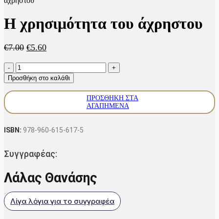
άχρηστου
Η χρησιμότητα του άχρηστου
Original
Η
€
7.00
€
5.60
price
τρέχουσα
Η
was:
τιμή
χρησιμότητα
€7.00.
είναι:
Προσθήκη στο καλάθι
του
€5.60.
άχρηστου
ΠΡΟΣΘΉΚΗ ΣΤΑ
ποσότητα
ΑΓΑΠΗΜΈΝΑ
ISBN:
978-960-615-617-5
Συγγραφέας:
Λάλας Θανάσης
Λίγα λόγια για το συγγραφέα