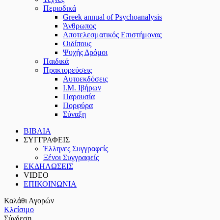
Περιοδικά
Greek annual of Psychoanalysis
Άνθρωπος
Αποτελεσματικός Επιστήμονας
Οιδίπους
Ψυχής Δρόμοι
Παιδικά
Πρακτoρεύσεις
Αυτοεκδόσεις
Ι.Μ. Ιβήρων
Παρουσία
Πορφύρα
Σύναξη
ΒΙΒΛΙΑ
ΣΥΓΓΡΑΦΕΙΣ
Έλληνες Συγγραφείς
Ξένοι Συγγραφείς
ΕΚΔΗΛΩΣΕΙΣ
VIDEO
ΕΠΙΚΟΙΝΩΝΙΑ
Καλάθι Αγορών
Κλείσιμο
Σύνδεση