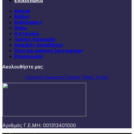
Επικοινωνία
Αρχική
Βιβλία
Εκδηλώσεις
Video
Η εταιρεία
Τρόποι πληρωμής
Ασφαλές περιβάλλον
Όροι και κανόνες λειτουργίας
Επικοινωνία
Ακολουθήστε μας:
Facebook
Instagram
Youtube
Tiktok
Twitter
Αριθμός Γ.Ε.ΜΗ: 001313401000