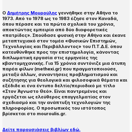
Ο
Δημήτρης Μουρούλης
γεννήθηκε στην Αθήνα το
1973. Από το 1978 ως το 1983 έζησε στον Καναδά,
όπου πέρασε και τα πρώτα σχολικά του χρόνια,
αποκτώντας εμπειρία από δύο διαφορετικές
«πατρίδες». Σπούδασε φυσική στην Αθήνα και έκανε
μεταπτυχιακό στον τομέα «Φυσικών Επιστημών,
Τεχνολογίας και Περιβάλλοντος» του Π.Τ.Δ.Ε. όπου
κατευθύνθηκε προς την επιστημολογία, κάνοντας
διπλωματική εργασία στις ερμηνείες της
κβαντομηχανικής. Για 15 χρόνια συντόνιζε μια άτυπη
παρέα φίλων (methexi.gr) που πραγματοποιούσε,
μεταξύ άλλων, συναντήσεις προβληματισμού και
συζήτησης για θεολογικά και φιλοσοφικά θέματα και
εξέδιδε κι ένα έντυπο δελτίο/περιοδικό με τίτλο
«Στον Άγνωστο Θεό». Είναι παντρεμένος και
εργάζεται ως ελεύθερος επαγγελματίας στον
σχεδιασμό και την ανάπτυξη τεχνολογιών της
πληροφορίας. Ο προσωπικός του ιστότοπος
βρίσκεται στο mouroulis.gr.
Δείτε παρουσιάσεις βιβλίων εδώ.