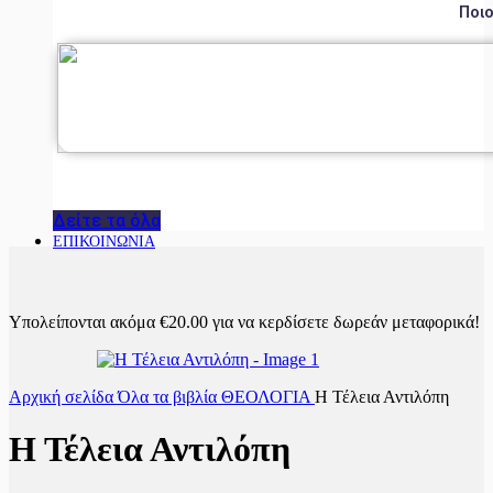
Ποιο
Δείτε τα όλα
ΕΠΙΚΟΙΝΩΝΙΑ
Υπολείπονται ακόμα
€
20.00
για να κερδίσετε δωρεάν μεταφορικά!
Αρχική σελίδα
Όλα τα βιβλία
ΘΕΟΛΟΓΙΑ
Η Τέλεια Αντιλόπη
Η Τέλεια Αντιλόπη