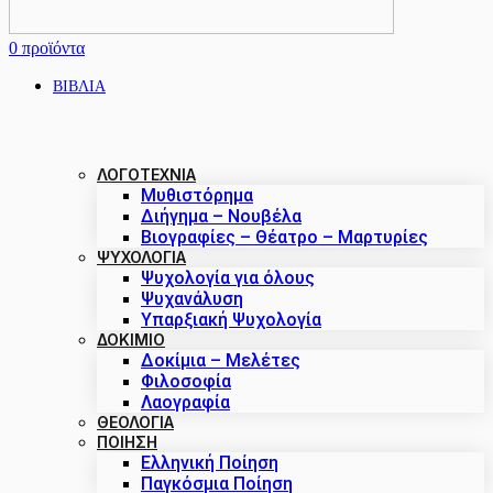
0
προϊόντα
ΒΙΒΛΙΑ
ΛΟΓΟΤΕΧΝΙΑ
Μυθιστόρημα
Διήγημα – Νουβέλα
Βιογραφίες – Θέατρο – Μαρτυρίες
ΨΥΧΟΛΟΓΙΑ
Ψυχολογία για όλους
Ψυχανάλυση
Υπαρξιακή Ψυχολογία
ΔΟΚΊΜΙΟ
Δοκίμια – Μελέτες
Φιλοσοφία
Λαογραφία
ΘΕΟΛΟΓΙΑ
ΠΟΙΗΣΗ
Ελληνική Ποίηση
Παγκόσμια Ποίηση