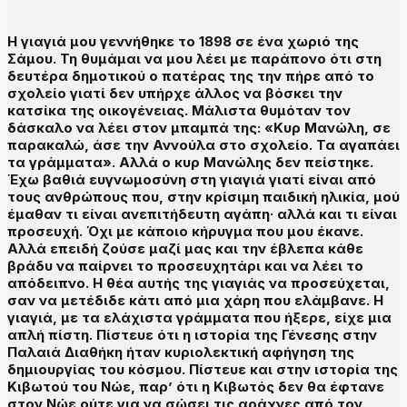
Η γιαγιά μου γεννήθηκε το 1898 σε ένα χωριό της
Σάμου. Τη θυμάμαι να μου λέει με παράπονο ότι στη
δευτέρα δημοτικού ο πατέρας της την πήρε από το
σχολείο γιατί δεν υπήρχε άλλος να βόσκει την
κατσίκα της οικογένειας. Μάλιστα θυμόταν τον
δάσκαλο να λέει στον μπαμπά της: «Κυρ Μανώλη, σε
παρακαλώ, άσε την Αννούλα στο σχολείο. Τα αγαπάει
τα γράμματα». Αλλά ο κυρ Μανώλης δεν πείστηκε.
Έχω βαθιά ευγνωμοσύνη στη γιαγιά γιατί είναι από
τους ανθρώπους που, στην κρίσιμη παιδική ηλικία, μού
έμαθαν τι είναι ανεπιτήδευτη αγάπη· αλλά και τι είναι
προσευχή. Όχι με κάποιο κήρυγμα που μου έκανε.
Αλλά επειδή ζούσε μαζί μας και την έβλεπα κάθε
βράδυ να παίρνει το προσευχητάρι και να λέει το
απόδειπνο. Η θέα αυτής της γιαγιάς να προσεύχεται,
σαν να μετέδιδε κάτι από μια χάρη που ελάμβανε. Η
γιαγιά, με τα ελάχιστα γράμματα που ήξερε, είχε μια
απλή πίστη. Πίστευε ότι η ιστορία της Γένεσης στην
Παλαιά Διαθήκη ήταν κυριολεκτική αφήγηση της
δημιουργίας του κόσμου. Πίστευε και στην ιστορία της
Κιβωτού του Νώε, παρ’ ότι η Κιβωτός δεν θα έφτανε
στον Νώε ούτε για να σώσει τις αράχνες από τον