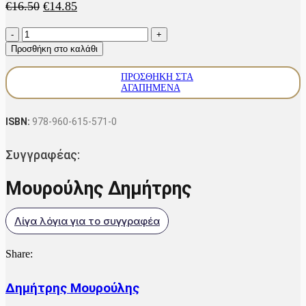
Original
Η
€
16.50
€
14.85
price
τρέχουσα
Η
was:
τιμή
Τέλεια
€16.50.
είναι:
Προσθήκη στο καλάθι
Αντιλόπη
€14.85.
ποσότητα
ΠΡΟΣΘΉΚΗ ΣΤΑ
ΑΓΑΠΗΜΈΝΑ
ISBN:
978-960-615-571-0
Συγγραφέας:
Μουρούλης Δημήτρης
Λίγα λόγια για το συγγραφέα
Share:
Δημήτρης Μουρούλης