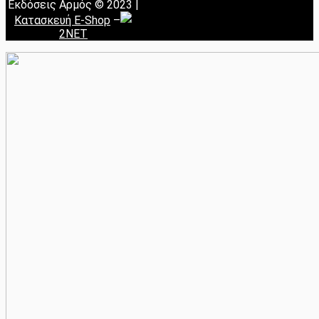
Εκδόσεις Αρμός © 2023 |
Κατασκευή E-Shop
–
2NET