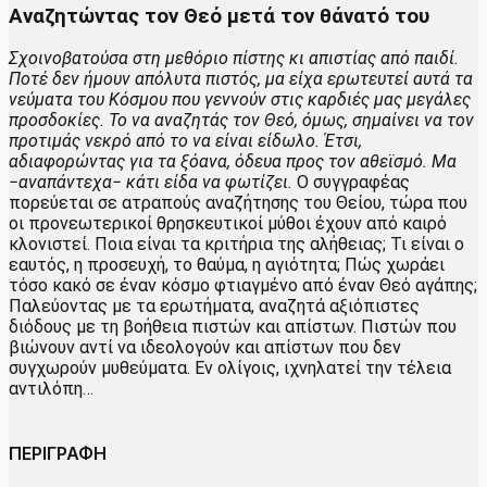
Αναζητώντας τον Θεό μετά τον θάνατό του
Σχοινοβατούσα στη μεθόριο πίστης κι απιστίας από παιδί.
Ποτέ δεν ήμουν απόλυτα πιστός, μα είχα ερωτευτεί αυτά τα
νεύματα του Κόσμου που γεννούν στις καρδιές μας μεγάλες
προσδοκίες. Το να αναζητάς τον Θεό, όμως, σημαίνει να τον
προτιμάς νεκρό από το να είναι είδωλο. Έτσι,
αδιαφορώντας για τα ξόανα, όδευα προς τον αθεϊσμό. Μα
−αναπάντεχα− κάτι είδα να φωτίζει.
Ο συγγραφέας
πορεύεται σε ατραπούς αναζήτησης του Θείου, τώρα που
οι προνεωτερικοί θρησκευτικοί μύθοι έχουν από καιρό
κλονιστεί. Ποια είναι τα κριτήρια της αλήθειας; Τι είναι ο
εαυτός, η προσευχή, το θαύμα, η αγιότητα; Πώς χωράει
τόσο κακό σε έναν κόσμο φτιαγμένο από έναν Θεό αγάπης;
Παλεύοντας με τα ερωτήματα, αναζητά αξιόπιστες
διόδους με τη βοήθεια πιστών και απίστων. Πιστών που
βιώνουν αντί να ιδεολογούν και απίστων που δεν
συγχωρούν μυθεύματα. Εν ολίγοις, ιχνηλατεί την τέλεια
αντιλόπη…
ΠΕΡΙΓΡΑΦΗ