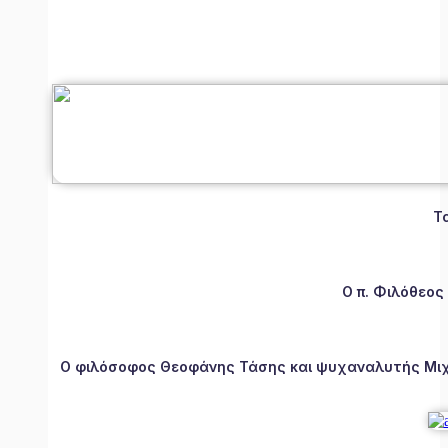
Τ
Ο π. Φιλόθεος
Ο φιλόσοφος Θεοφάνης Τάσης και ψυχαναλυτής Μιχάλ