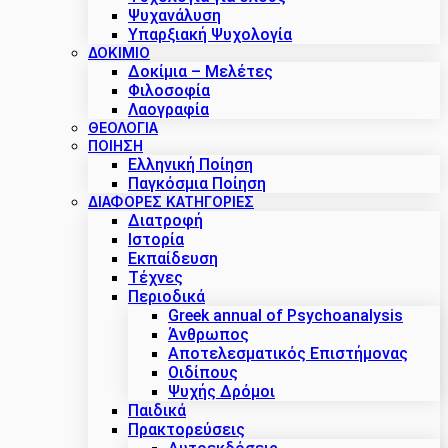
Ψυχανάλυση
Υπαρξιακή Ψυχολογία
ΔΟΚΊΜΙΟ
Δοκίμια – Μελέτες
Φιλοσοφία
Λαογραφία
ΘΕΟΛΟΓΙΑ
ΠΟΙΗΣΗ
Ελληνική Ποίηση
Παγκόσμια Ποίηση
ΔΙΑΦΟΡΕΣ ΚΑΤΗΓΟΡΙΕΣ
Διατροφή
Ιστορία
Εκπαίδευση
Τέχνες
Περιοδικά
Greek annual of Psychoanalysis
Άνθρωπος
Αποτελεσματικός Επιστήμονας
Οιδίπους
Ψυχής Δρόμοι
Παιδικά
Πρακτoρεύσεις