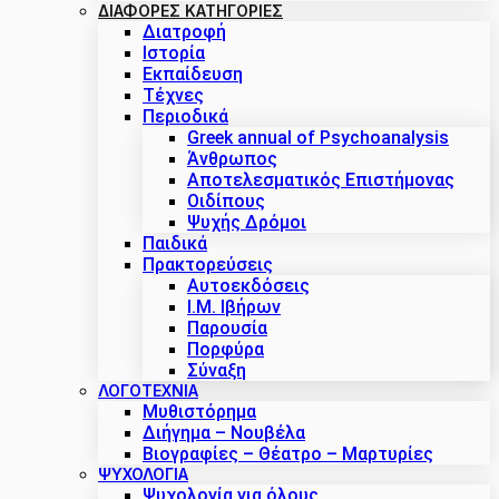
ΔΙΑΦΟΡΕΣ ΚΑΤΗΓΟΡΙΕΣ
Διατροφή
Ιστορία
Εκπαίδευση
Τέχνες
Περιοδικά
Greek annual of Psychoanalysis
Άνθρωπος
Αποτελεσματικός Επιστήμονας
Οιδίπους
Ψυχής Δρόμοι
Παιδικά
Πρακτoρεύσεις
Αυτοεκδόσεις
Ι.Μ. Ιβήρων
Παρουσία
Πορφύρα
Σύναξη
ΛΟΓΟΤΕΧΝΙΑ
Μυθιστόρημα
Διήγημα – Νουβέλα
Βιογραφίες – Θέατρο – Μαρτυρίες
ΨΥΧΟΛΟΓΙΑ
Ψυχολογία για όλους