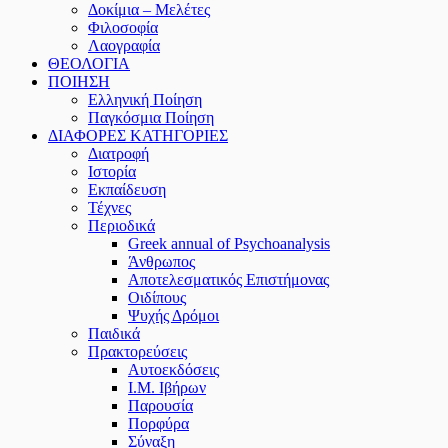
Δοκίμια – Μελέτες
Φιλοσοφία
Λαογραφία
ΘΕΟΛΟΓΙΑ
ΠΟΙΗΣΗ
Ελληνική Ποίηση
Παγκόσμια Ποίηση
ΔΙΑΦΟΡΕΣ ΚΑΤΗΓΟΡΙΕΣ
Διατροφή
Ιστορία
Εκπαίδευση
Τέχνες
Περιοδικά
Greek annual of Psychoanalysis
Άνθρωπος
Αποτελεσματικός Επιστήμονας
Οιδίπους
Ψυχής Δρόμοι
Παιδικά
Πρακτoρεύσεις
Αυτοεκδόσεις
Ι.Μ. Ιβήρων
Παρουσία
Πορφύρα
Σύναξη