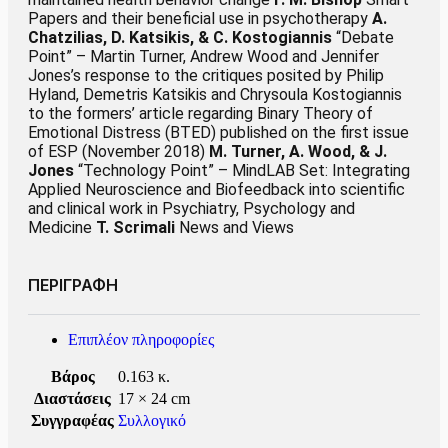
Papers and their beneficial use in psychotherapy
A.
Chatzilias, D. Katsikis, & C. Kostogiannis
“Debate
Point” – Martin Turner, Andrew Wood and Jennifer
Jones’s response to the critiques posited by Philip
Hyland, Demetris Katsikis and Chrysoula Kostogiannis
to the formers’ article regarding Binary Theory of
Emotional Distress (BTED) published on the first issue
of ESP (November 2018)
M. Turner, A. Wood, & J.
Jones
“Technology Point” – MindLAB Set: Integrating
Applied Neuroscience and Biofeedback into scientific
and clinical work in Psychiatry, Psychology and
Medicine
T. Scrimali
News and Views
ΠΕΡΙΓΡΑΦΗ
Επιπλέον πληροφορίες
Βάρος
0.163 κ.
Διαστάσεις
17 × 24 cm
Συγγραφέας
Συλλογικό