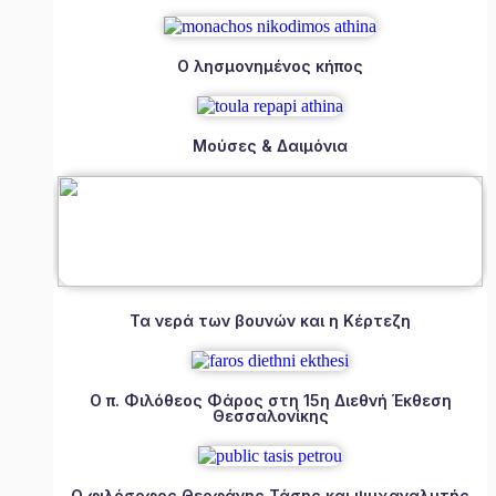
Ο λησμονημένος κήπος
Μούσες & Δαιμόνια
Τα νερά των βουνών και η Κέρτεζη
Ο π. Φιλόθεος Φάρος στη 15η Διεθνή Έκθεση
Θεσσαλονίκης
Ο φιλόσοφος Θεοφάνης Τάσης και ψυχαναλυτής