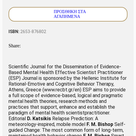
ΠΡΟΣΘΉΚΗ ΣΤΑ
ΑΓΑΠΗΜΈΝΑ
ISBN:
2653-876802
Share:
Scientific Journal for the Dissemination of Evidence-
Based Mental Health Effective Scientist Practitioner
(ESP) Journal is sponsored by the Hellenic Institute for
Rational-Emotive and Cognitive Behavior Therapy,
Athens, Greece (www.recbt.gr/en) ESP aims to provide
a full scope of evidence-based, logical and pragmatic
mental health theories, research methods and
practices that support, enhance and establish the
paradigm of mental health scientistpractitioner.
Editorial
D. Katsikis
Relapse Prediction: A
meteorology-inspired, mobile model
F. M. Bishop
Self-
guided Change: The most common form of long-term,
maintained health behavior change
F. M. Bishop
Smart