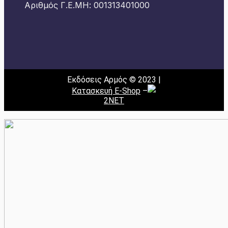
Αριθμός Γ.Ε.ΜΗ: 001313401000
Εκδόσεις Αρμός © 2023 |
Κατασκευή E-Shop
–
2NET