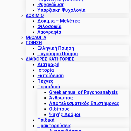
Ψυχανάλυση
Υπαρξιακή Ψυχολογία
ΔΟΚΊΜΙΟ
Δοκίμια – Μελέτες
Φιλοσοφία
Λαογραφία
ΘΕΟΛΟΓΙΑ
ΠΟΙΗΣΗ
Ελληνική Ποίηση
Παγκόσμια Ποίηση
ΔΙΑΦΟΡΕΣ ΚΑΤΗΓΟΡΙΕΣ
Διατροφή
Ιστορία
Εκπαίδευση
Τέχνες
Περιοδικά
Greek annual of Psychoanalysis
Άνθρωπος
Αποτελεσματικός Επιστήμονας
Οιδίπους
Ψυχής Δρόμοι
Παιδικά
Πρακτoρεύσεις