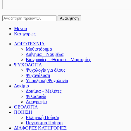
Αναζήτηση
Μενου
Κατηγορίες
ΛΟΓΟΤΕΧΝΙΑ
Μυθιστόρημα
Διήγημα – Νουβέλα
Βιογραφίες – Θέατρο – Μαρτυρίες
ΨΥΧΟΛΟΓΙΑ
Ψυχολογία για όλους
Ψυχανάλυση
Υπαρξιακή Ψυχολογία
Δοκίμιο
Δοκίμια – Μελέτες
Φιλοσοφία
Λαογραφία
ΘΕΟΛΟΓΙΑ
ΠΟΙΗΣΗ
Ελληνική Ποίηση
Παγκόσμια Ποίηση
ΔΙΑΦΟΡΕΣ ΚΑΤΗΓΟΡΙΕΣ