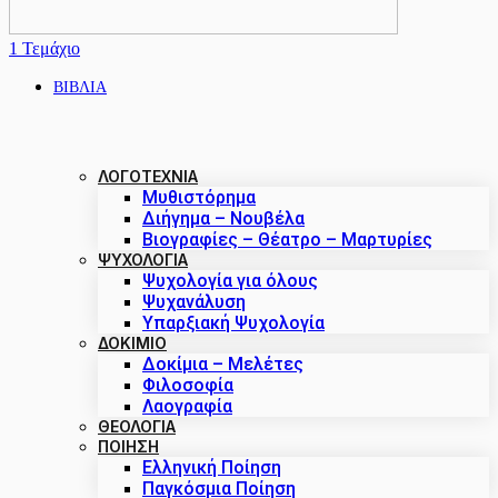
1
Τεμάχιο
ΒΙΒΛΙΑ
ΛΟΓΟΤΕΧΝΙΑ
Μυθιστόρημα
Διήγημα – Νουβέλα
Βιογραφίες – Θέατρο – Μαρτυρίες
ΨΥΧΟΛΟΓΙΑ
Ψυχολογία για όλους
Ψυχανάλυση
Υπαρξιακή Ψυχολογία
ΔΟΚΊΜΙΟ
Δοκίμια – Μελέτες
Φιλοσοφία
Λαογραφία
ΘΕΟΛΟΓΙΑ
ΠΟΙΗΣΗ
Ελληνική Ποίηση
Παγκόσμια Ποίηση