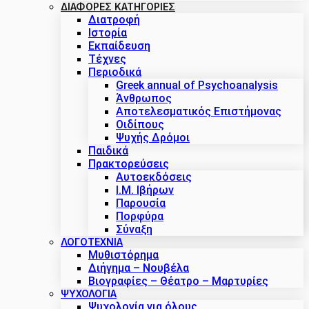
ΔΙΑΦΟΡΕΣ ΚΑΤΗΓΟΡΙΕΣ
Διατροφή
Ιστορία
Εκπαίδευση
Τέχνες
Περιοδικά
Greek annual of Psychoanalysis
Άνθρωπος
Αποτελεσματικός Επιστήμονας
Οιδίπους
Ψυχής Δρόμοι
Παιδικά
Πρακτoρεύσεις
Αυτοεκδόσεις
Ι.Μ. Ιβήρων
Παρουσία
Πορφύρα
Σύναξη
ΛΟΓΟΤΕΧΝΙΑ
Μυθιστόρημα
Διήγημα – Νουβέλα
Βιογραφίες – Θέατρο – Μαρτυρίες
ΨΥΧΟΛΟΓΙΑ
Ψυχολογία για όλους