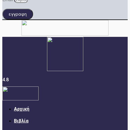
εγγραφη
4.8
Αρχική
Βιβλία