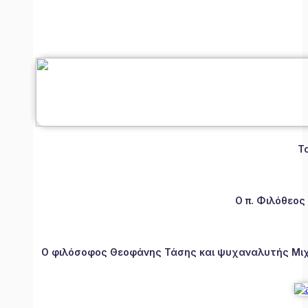
Τ
Ο π. Φιλόθεος
Ο φιλόσοφος Θεοφάνης Τάσης και ψυχαναλυτής Μιχάλ