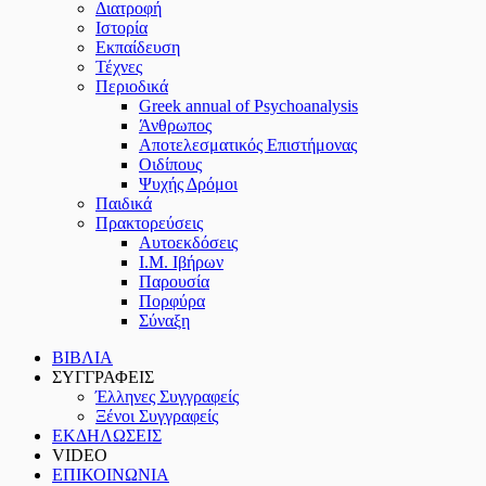
Διατροφή
Ιστορία
Εκπαίδευση
Τέχνες
Περιοδικά
Greek annual of Psychoanalysis
Άνθρωπος
Αποτελεσματικός Επιστήμονας
Οιδίπους
Ψυχής Δρόμοι
Παιδικά
Πρακτoρεύσεις
Αυτοεκδόσεις
Ι.Μ. Ιβήρων
Παρουσία
Πορφύρα
Σύναξη
ΒΙΒΛΙΑ
ΣΥΓΓΡΑΦΕΙΣ
Έλληνες Συγγραφείς
Ξένοι Συγγραφείς
ΕΚΔΗΛΩΣΕΙΣ
VIDEO
ΕΠΙΚΟΙΝΩΝΙΑ