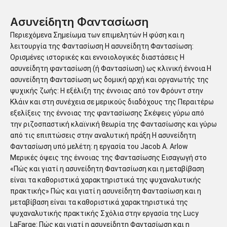
Aσυνείδητη Φαντασίωση
Περιεχόμενα Σημείωμα των επιμελητών Η φύση και η
λειτουργία της Φαντασίωση Η ασυνείδητη Φαντασίωση:
Ορισμένες ιστορικές και εννοιολογικές διαστάσεις Η
ασυνείδητη φαντασίωση (ή Φαντασίωση) ως κλινική έννοια Η
ασυνείδητη Φαντασίωση ως δομική αρχή και οργανωτής της
ψυχικής ζωής: Η εξέλιξη της έννοιας από τον Φρόυντ στην
Κλάιν και στη συνέχεια σε μερικούς διαδόχους της Περαιτέρω
εξελίξεις της έννοιας της φαντασίωσης Σκέψεις γύρω από
την ριζοσπαστική κλαϊνική θεωρία της Φαντασίωσης και γύρω
από τις επιπτώσεις στην αναλυτική πράξη Η ασυνείδητη
Φαντασίωση υπό μελέτη: η εργασία του Jacob A. Arlow
Μερικές όψεις της έννοιας της Φαντασίωσης Εισαγωγή στο
«Πώς και γιατί η ασυνείδητη Φαντασίωση και η μεταβίβαση
είναι τα καθοριστικά χαρακτηριστικά της ψυχαναλυτικής
πρακτικής» Πώς και γιατί η ασυνείδητη Φαντασίωση και η
μεταβίβαση είναι τα καθοριστικά χαρακτηριστικά της
ψυχαναλυτικής πρακτικής Σχόλια στην εργασία της Lucy
LaFarge: Πώς και γιατί η ασυνείδητη Φαντασίωση και η