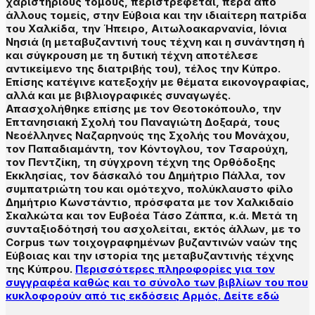
χαριστήριους τόμους, περιστρέφεται, πέρα από
άλλους τομείς, στην Εύβοια και την ιδιαίτερη πατρίδα
του Χαλκίδα, την Ήπειρο, Αιτωλοακαρνανία, Ιόνια
Νησιά (η μεταβυζαντινή τους τέχνη και η συνάντηση ή
και σύγκρουση με τη δυτική τέχνη αποτέλεσε
αντικείμενο της διατριβής του), τέλος την Κύπρο.
Επίσης κατέγινε κατεξοχήν με θέματα εικονογραφίας,
αλλά και με βιβλιογραφικές συναγωγές.
Απασχολήθηκε επίσης με τον Θεοτοκόπουλο, την
Επτανησιακή Σχολή του Παναγιώτη Δοξαρά, τους
Νεοέλληνες Ναζαρηνούς της Σχολής του Μονάχου,
τον Παπαδιαμάντη, τον Κόντογλου, τον Τσαρούχη,
τον Πεντζίκη, τη σύγχρονη τέχνη της Ορθόδοξης
Εκκλησίας, τον δάσκαλό του Δημήτριο Πάλλα, τον
συμπατριώτη του και ομότεχνο, πολύκλαυστο φίλο
Δημήτριο Κωνστάντιο, πρόσφατα με τον Χαλκιδαίο
Σκαλκώτα και τον Ευβοέα Τάσο Ζάππα, κ.ά. Μετά τη
συνταξιοδότησή του ασχολείται, εκτός άλλων, με το
Corpus των τοιχογραφημένων βυζαντινών ναών της
Εύβοιας και την ιστορία της μεταβυζαντινής τέχνης
της Κύπρου.
Περισσότερες πληροφορίες για τον
συγγραφέα καθώς και το σύνολο των βιβλίων του που
κυκλοφορούν από τις εκδόσεις Αρμός. Δείτε εδώ