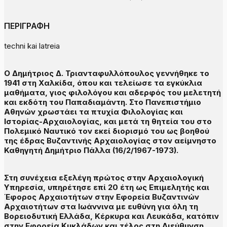
ΠΕΡΙΓΡΑΦΗ
techni kai latreia
Ο Δημήτριος Δ. Τριανταφυλλόπουλος γεννήθηκε το
1941 στη Χαλκίδα, όπου και τελείωσε τα εγκύκλια
μαθήματα, γιος φιλολόγου και αδερφός του μελετητή
και εκδότη του Παπαδιαμάντη. Στο Πανεπιστήμιο
Αθηνών χρωστάει τα πτυχία Φιλολογίας και
Ιστορίας-Αρχαιολογίας, και μετά τη θητεία του στο
Πολεμικό Ναυτικό τον εκεί διορισμό του ως βοηθού
της έδρας Βυζαντινής Αρχαιολογίας στον αείμνηστο
Καθηγητή Δημήτριο Πάλλα (16/2/1967-1973).
Στη συνέχεια εξελέγη πρώτος στην Αρχαιολογική
Υπηρεσία, υπηρέτησε επί 20 έτη ως Επιμελητής και
Έφορος Αρχαιοτήτων στην Εφορεία Βυζαντινών
Αρχαιοτήτων στα Ιωάννινα με ευθύνη για όλη τη
Βορειοδυτική Ελλάδα, Κέρκυρα και Λευκάδα, κατόπιν
στην Εφορεία Κυκλάδων και τέλος στη Διεύθυνση