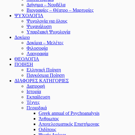
Διήγημα – Νουβέλα
Βιογραφίες – Θέατρο – Μαρτυρίες
ΨΥΧΟΛΟΓΙΑ
Ψυχολογία για όλους
Ψυχανάλυση
Υπαρξιακή Ψυχολογία
Δοκίμιο
Δοκίμια – Μελέτες
Φιλοσοφία
Λαογραφία
ΘΕΟΛΟΓΙΑ
ΠΟΙΗΣΗ
Ελληνική Ποίηση
Παγκόσμια Ποίηση
ΔΙΑΦΟΡΕΣ ΚΑΤΗΓΟΡΙΕΣ
Διατροφή
Ιστορία
Εκπαίδευση
Τέχνες
Περιοδικά
Greek annual of Psychoanalysis
Άνθρωπος
Αποτελεσματικός Επιστήμονας
Οιδίπους
Ψυχής Δρόμοι