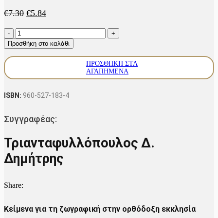
Original
Η
€
7.30
€
5.84
price
τρέχουσα
Τέχνη
was:
τιμή
και
€7.30.
είναι:
Προσθήκη στο καλάθι
λατρεία
€5.84.
ποσότητα
ΠΡΟΣΘΉΚΗ ΣΤΑ
ΑΓΑΠΗΜΈΝΑ
ISBN:
960-527-183-4
Συγγραφέας:
Τριανταφυλλόπουλος Δ.
Δημήτρης
Share:
Κείμενα για τη ζωγραφική στην ορθόδοξη εκκλησία