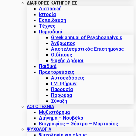
ΔΙΑΦΟΡΕΣ ΚΑΤΗΓΟΡΙΕΣ
Διατροφή
Ιστορία
Εκπαίδευση
Τέχνες
Περιοδικά
Greek annual of Psychoanalysis
Άνθρωπος
Αποτελεσματικός Επιστήμονας
Οιδίπους
Ψυχής Δρόμοι
Παιδικά
Πρακτoρεύσεις
Αυτοεκδόσεις
Ι.Μ. Ιβήρων
Παρουσία
Πορφύρα
Σύναξη
ΛΟΓΟΤΕΧΝΙΑ
Μυθιστόρημα
Διήγημα – Νουβέλα
Βιογραφίες – Θέατρο – Μαρτυρίες
ΨΥΧΟΛΟΓΙΑ
Ψυχολογία για όλους