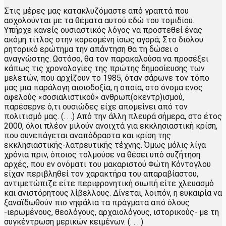
Στις μέρες μας κατακλυζόμαστε από γραπτά που
ασχολούνται με τα θέματα αυτού εδώ του τομιδίου.
Υπήρχε κανείς ουσιαστικός λόγος να προστεθεί ένας
ακόμη τίτλος στην κορεσμένη ίσως αγορά; Στο διόλου
ρητορικό ερώτημα την απάντηση θα τη δώσει ο
αναγνώστης. Ωστόσο, θα τον παρακαλούσα να προσέξει
κάπως τις χρονολογίες της πρώτης δημοσίευσης των
μελετών, που αρχίζουν το 1985, όταν σάρωνε τον τόπο
μας μια παράλογη αισιοδοξία, η οποία, στο όνομα ενός
αφελούς «σοσιαλιστικού» ανθρωπ(οκεντρ)ισμού,
παρέσερνε ό,τι ουσιώδες είχε απομείνει από τον
πολιτισμό μας. (. . .) Από την άλλη πλευρά σήμερα, στο έτος
2000, όλοι πλέον μιλούν ανοιχτά για εκκλησιαστική κρίση,
που συνεπάγεται αναπόδραστα και κρίση της
εκκλησιαστικής-λατρευτικής τέχνης. Όμως μόλις λίγα
χρόνια πριν, όποιος τολμούσε να θέσει υπό συζήτηση
αρχές, που εν ονόματι του μακαριστού Φώτη Κόντογλου
είχαν περιβληθεί τον χαρακτήρα του απαραβίαστου,
αντιμετώπιζε είτε περιφρονητική σιωπή είτε χλευασμό
και ανιστόρητους λίβελλους. Δίνεται, λοιπόν, η ευκαιρία να
ξαναϊδωθούν πιο νηφάλια τα πράγματα από όλους
-ιερωμένους, θεολόγους, αρχαιολόγους, ιστορικούς- με τη
συγκέντρωση μερικών κειμένων. (. . . )