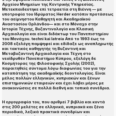
Αρχείου Μνημείων της Κεντρικής Υπηρεσίας.
Μετεκπαιδεύτηκε επί τετραετία στη Βιέννη — με
υποτροφία του Ιδρύματος Herder κατόπιν προτάσεως
του αείμνηστου Καθηγητή και Ακαδημαϊκού
Αναστασίου Ορλάνδου— και στο Μόναχο στην
Ιστορία Τέχνης, Βυζαντινολογία και Κλασική
Αρχαιολογία και είναι διδάκτωρ του Πανεπιστημίου
του Μονάχου. techni kai latreia Από το 1993 έως το
2008 εξελέγη παμψηφεί και εδίδαξε ως αναπληρωτής
και τακτικός καθηγητής τη Βυζαντινή και
Μεταβυζαντινή Αρχαιολογία και Τέχνη στο
νεοϊδρυθέν Πανεπιστήμιο Κύπρου, εξελέγη δε
Κοσμήτορας της Φιλοσοφικής Σχολής (2002),
παραιτηθείς σύντομα λόγω διαφωνίας του για την
καταπάτηση της ακαδημαϊκής δεοντολογίας. Είναι
μέλος πολλών ελληνικών, κυπριακών και ξένων
επιστημονικών εταιρειών και έχει λάβει μέρος με
ανακοινώσεις σε πολλά διεθνή και τοπικά συνέδρια.
Η εργογραφία του, που αριθμεί 7 βιβλία και κοντά
στις 200 μελέτες σε ελληνικά, κυπριακά και ξένα
περιοδικά, λεξικά πρακτικά συνεδρίων και