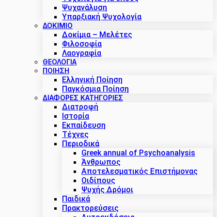
Ψυχανάλυση
Υπαρξιακή Ψυχολογία
ΔΟΚΊΜΙΟ
Δοκίμια – Μελέτες
Φιλοσοφία
Λαογραφία
ΘΕΟΛΟΓΙΑ
ΠΟΙΗΣΗ
Ελληνική Ποίηση
Παγκόσμια Ποίηση
ΔΙΑΦΟΡΕΣ ΚΑΤΗΓΟΡΙΕΣ
Διατροφή
Ιστορία
Εκπαίδευση
Τέχνες
Περιοδικά
Greek annual of Psychoanalysis
Άνθρωπος
Αποτελεσματικός Επιστήμονας
Οιδίπους
Ψυχής Δρόμοι
Παιδικά
Πρακτoρεύσεις