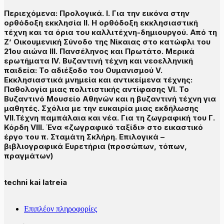
Περιεχόμενα: Προλογικά. Ι. Για την εικόνα στην
ορθόδοξη εκκλησία ΙΙ. Η ορθόδοξη εκκλησιαστική
τέχνη και τα όρια του καλλιτέχνη-δημιουργού. Από τη
Ζ’ Οικουμενική Σύνοδο της Νίκαιας στο κατώφλι του
21ου αιώνα ΙΙΙ. Πανσέληνος και Πρωτάτο. Μερικά
ερωτήματα IV. Βυζαντινή τέχνη και νεοελληνική
παιδεία: Το αδιέξοδο του Ουμανισμού V.
Εκκλησιαστικά μνημεία και αντικείμενα τέχνης:
Παθολογία μιας πολιτιστικής αντίφασης VI. Το
Βυζαντινό Μουσείο Αθηνών και η βυζαντινή τέχνη για
μαθητές. Σχόλια με την ευκαιρία μιας εκδήλωσης
VII.Τέχνη παμπάλαια και νέα. Για τη ζωγραφική του Γ.
Κόρδη VIII. Ένα «ζωγραφικό ταξίδι» στο εικαστικό
έργο του π. Σταμάτη Σκλήρη. Επιλογικά –
βιβλιογραφικά Ευρετήρια (προσώπων, τόπων,
πραγμάτων)
techni kai latreia
Επιπλέον πληροφορίες