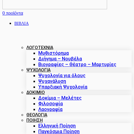
0
προϊόντα
ΒΙΒΛΙΑ
ΛΟΓΟΤΕΧΝΙΑ
Μυθιστόρημα
Διήγημα – Νουβέλα
Βιογραφίες – Θέατρο – Μαρτυρίες
ΨΥΧΟΛΟΓΙΑ
Ψυχολογία για όλους
Ψυχανάλυση
Υπαρξιακή Ψυχολογία
ΔΟΚΊΜΙΟ
Δοκίμια – Μελέτες
Φιλοσοφία
Λαογραφία
ΘΕΟΛΟΓΙΑ
ΠΟΙΗΣΗ
Ελληνική Ποίηση
Παγκόσμια Ποίηση