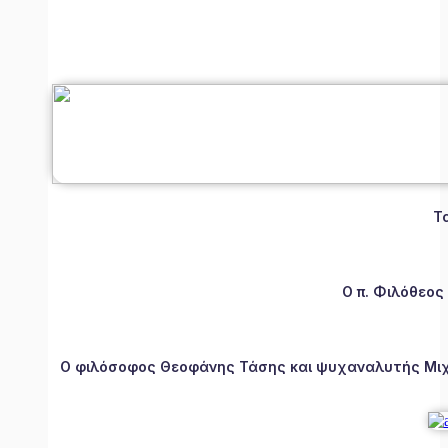
Τ
Ο π. Φιλόθεος
Ο φιλόσοφος Θεοφάνης Τάσης και ψυχαναλυτής Μιχάλ