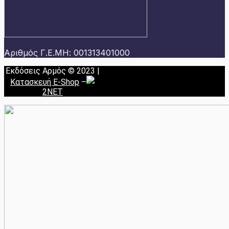
Αριθμός Γ.Ε.ΜΗ: 001313401000
Εκδόσεις Αρμός © 2023 |
Κατασκευή E-Shop
–
2NET