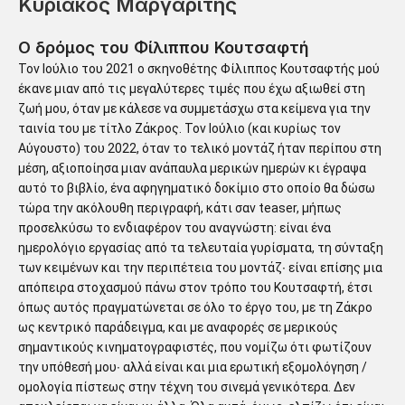
Κυριάκος Μαργαρίτης
Ο δρόμος του Φίλιππου Κουτσαφτή
Τον Ιούλιο του 2021 ο σκηνοθέτης Φίλιππος Κουτσαφτής μού
έκανε μιαν από τις μεγαλύτερες τιμές που έχω αξιωθεί στη
ζωή μου, όταν με κάλεσε να συμμετάσχω στα κείμενα για την
ταινία του με τίτλο Ζάκρος. Τον Ιούλιο (και κυρίως τον
Αύγουστο) του 2022, όταν το τελικό μοντάζ ήταν περίπου στη
μέση, αξιοποίησα μιαν ανάπαυλα μερικών ημερών κι έγραψα
αυτό το βιβλίο, ένα αφηγηματικό δοκίμιο στο οποίο θα δώσω
τώρα την ακόλουθη περιγραφή, κάτι σαν teaser, μήπως
προσελκύσω το ενδιαφέρον του αναγνώστη: είναι ένα
ημερολόγιο εργασίας από τα τελευταία γυρίσματα, τη σύνταξη
των κειμένων και την περιπέτεια του μοντάζ∙ είναι επίσης μια
απόπειρα στοχασμού πάνω στον τρόπο του Κουτσαφτή, έτσι
όπως αυτός πραγματώνεται σε όλο το έργο του, με τη Ζάκρο
ως κεντρικό παράδειγμα, και με αναφορές σε μερικούς
σημαντικούς κινηματογραφιστές, που νομίζω ότι φωτίζουν
την υπόθεσή μου∙ αλλά είναι και μια ερωτική εξομολόγηση /
ομολογία πίστεως στην τέχνη του σινεμά γενικότερα. Δεν