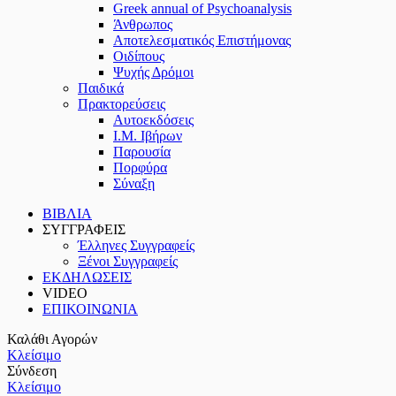
Greek annual of Psychoanalysis
Άνθρωπος
Αποτελεσματικός Επιστήμονας
Οιδίπους
Ψυχής Δρόμοι
Παιδικά
Πρακτoρεύσεις
Αυτοεκδόσεις
Ι.Μ. Ιβήρων
Παρουσία
Πορφύρα
Σύναξη
ΒΙΒΛΙΑ
ΣΥΓΓΡΑΦΕΙΣ
Έλληνες Συγγραφείς
Ξένοι Συγγραφείς
ΕΚΔΗΛΩΣΕΙΣ
VIDEO
ΕΠΙΚΟΙΝΩΝΙΑ
Καλάθι Αγορών
Κλείσιμο
Σύνδεση
Κλείσιμο