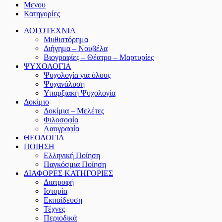
Μενου
Κατηγορίες
ΛΟΓΟΤΕΧΝΙΑ
Μυθιστόρημα
Διήγημα – Νουβέλα
Βιογραφίες – Θέατρο – Μαρτυρίες
ΨΥΧΟΛΟΓΙΑ
Ψυχολογία για όλους
Ψυχανάλυση
Υπαρξιακή Ψυχολογία
Δοκίμιο
Δοκίμια – Μελέτες
Φιλοσοφία
Λαογραφία
ΘΕΟΛΟΓΙΑ
ΠΟΙΗΣΗ
Ελληνική Ποίηση
Παγκόσμια Ποίηση
ΔΙΑΦΟΡΕΣ ΚΑΤΗΓΟΡΙΕΣ
Διατροφή
Ιστορία
Εκπαίδευση
Τέχνες
Περιοδικά