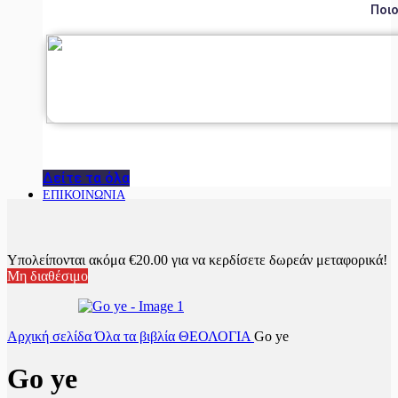
Ποιο
Δείτε τα όλα
ΕΠΙΚΟΙΝΩΝΙΑ
Υπολείπονται ακόμα
€
20.00
για να κερδίσετε δωρεάν μεταφορικά!
Μη διαθέσιμο
Αρχική σελίδα
Όλα τα βιβλία
ΘΕΟΛΟΓΙΑ
Go ye
Go ye