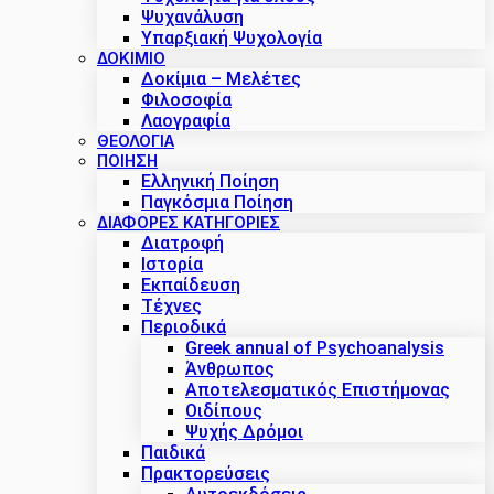
Ψυχανάλυση
Υπαρξιακή Ψυχολογία
ΔΟΚΊΜΙΟ
Δοκίμια – Μελέτες
Φιλοσοφία
Λαογραφία
ΘΕΟΛΟΓΙΑ
ΠΟΙΗΣΗ
Ελληνική Ποίηση
Παγκόσμια Ποίηση
ΔΙΑΦΟΡΕΣ ΚΑΤΗΓΟΡΙΕΣ
Διατροφή
Ιστορία
Εκπαίδευση
Τέχνες
Περιοδικά
Greek annual of Psychoanalysis
Άνθρωπος
Αποτελεσματικός Επιστήμονας
Οιδίπους
Ψυχής Δρόμοι
Παιδικά
Πρακτoρεύσεις