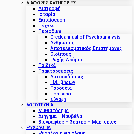
ΔΙΑΦΟΡΕΣ ΚΑΤΗΓΟΡΙΕΣ
Διατροφή
Ιστορία
Εκπαίδευση
Τέχνες
Περιοδικά
Greek annual of Psychoanalysis
Άνθρωπος
Αποτελεσματικός Επιστήμονας
Οιδίπους
Ψυχής Δρόμοι
Παιδικά
Πρακτoρεύσεις
Αυτοεκδόσεις
Ι.Μ. Ιβήρων
Παρουσία
Πορφύρα
Σύναξη
ΛΟΓΟΤΕΧΝΙΑ
Μυθιστόρημα
Διήγημα – Νουβέλα
Βιογραφίες – Θέατρο – Μαρτυρίες
ΨΥΧΟΛΟΓΙΑ
Ψυχολογία για όλους