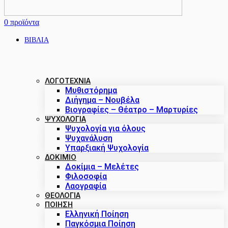
0
προϊόντα
ΒΙΒΛΙΑ
ΛΟΓΟΤΕΧΝΙΑ
Μυθιστόρημα
Διήγημα – Νουβέλα
Βιογραφίες – Θέατρο – Μαρτυρίες
ΨΥΧΟΛΟΓΙΑ
Ψυχολογία για όλους
Ψυχανάλυση
Υπαρξιακή Ψυχολογία
ΔΟΚΊΜΙΟ
Δοκίμια – Μελέτες
Φιλοσοφία
Λαογραφία
ΘΕΟΛΟΓΙΑ
ΠΟΙΗΣΗ
Ελληνική Ποίηση
Παγκόσμια Ποίηση