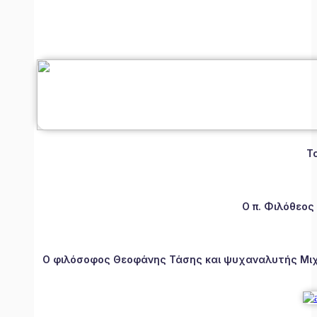
Τ
Ο π. Φιλόθεος
Ο φιλόσοφος Θεοφάνης Τάσης και ψυχαναλυτής Μιχάλ