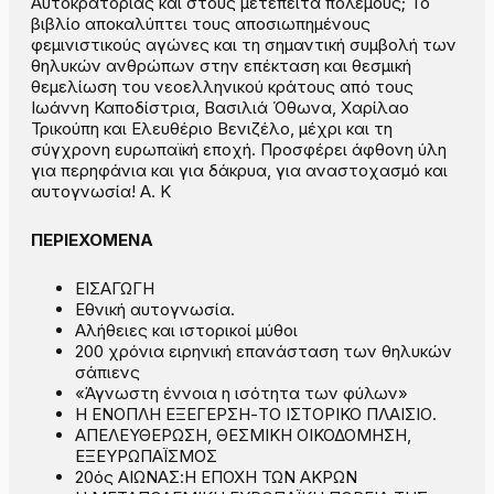
Αυτοκρατορίας και στους μετέπειτα πολέμους; Το
βιβλίο αποκαλύπτει τους αποσιωπημένους
φεμινιστικούς αγώνες και τη σημαντική συμβολή των
θηλυκών ανθρώπων στην επέκταση και θεσμική
θεμελίωση του νεοελληνικού κράτους από τους
Ιωάννη Καποδίστρια, Βασιλιά Όθωνα, Χαρίλαο
Τρικούπη και Ελευθέριο Βενιζέλο, μέχρι και τη
σύγχρονη ευρωπαϊκή εποχή. Προσφέρει άφθονη ύλη
για περηφάνια και για δάκρυα, για αναστοχασμό και
αυτογνωσία! Α. Κ
ΠΕΡΙΕΧΟΜΕΝΑ
ΕΙΣΑΓΩΓΗ
Εθνική αυτογνωσία.
Αλήθειες και ιστορικοί μύθοι
200 χρόνια ειρηνική επανάσταση των θηλυκών
σάπιενς
«Άγνωστη έννοια η ισότητα των φύλων»
Η ΕΝΟΠΛΗ ΕΞΕΓΕΡΣΗ-ΤΟ ΙΣΤΟΡΙΚΟ ΠΛΑΙΣΙΟ.
ΑΠΕΛΕΥΘΕΡΩΣΗ, ΘΕΣΜΙΚΗ ΟΙΚΟΔΟΜΗΣΗ,
ΕΞΕΥΡΩΠΑΪΣΜΟΣ
20ός ΑΙΩΝΑΣ:Η ΕΠΟΧΗ ΤΩΝ ΑΚΡΩΝ