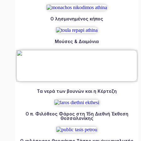
Ο λησμονημένος κήπος
Μούσες & Δαιμόνια
Τα νερά των βουνών και η Κέρτεζη
Ο π. Φιλόθεος Φάρος στη 15η Διεθνή Έκθεση
Θεσσαλονίκης
Ο φιλόσοφος Θεοφάνης Τάσης και ψυχαναλυτής