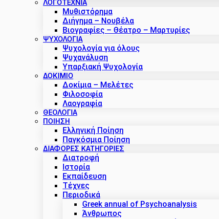
ΛΟΓΟΤΕΧΝΙΑ
Μυθιστόρημα
Διήγημα – Νουβέλα
Βιογραφίες – Θέατρο – Μαρτυρίες
ΨΥΧΟΛΟΓΙΑ
Ψυχολογία για όλους
Ψυχανάλυση
Υπαρξιακή Ψυχολογία
ΔΟΚΊΜΙΟ
Δοκίμια – Μελέτες
Φιλοσοφία
Λαογραφία
ΘΕΟΛΟΓΙΑ
ΠΟΙΗΣΗ
Ελληνική Ποίηση
Παγκόσμια Ποίηση
ΔΙΑΦΟΡΕΣ ΚΑΤΗΓΟΡΙΕΣ
Διατροφή
Ιστορία
Εκπαίδευση
Τέχνες
Περιοδικά
Greek annual of Psychoanalysis
Άνθρωπος