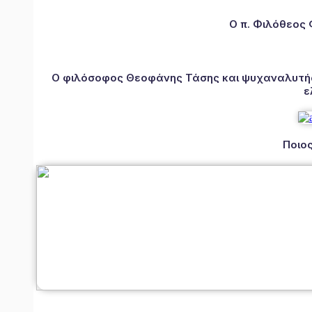
Ο π. Φιλόθεος
Ο φιλόσοφος Θεοφάνης Τάσης και ψυχαναλυτής 
ε
Ποιος