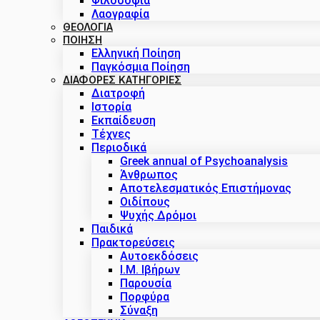
Φιλοσοφία
Λαογραφία
ΘΕΟΛΟΓΙΑ
ΠΟΙΗΣΗ
Ελληνική Ποίηση
Παγκόσμια Ποίηση
ΔΙΑΦΟΡΕΣ ΚΑΤΗΓΟΡΙΕΣ
Διατροφή
Ιστορία
Εκπαίδευση
Τέχνες
Περιοδικά
Greek annual of Psychoanalysis
Άνθρωπος
Αποτελεσματικός Επιστήμονας
Οιδίπους
Ψυχής Δρόμοι
Παιδικά
Πρακτoρεύσεις
Αυτοεκδόσεις
Ι.Μ. Ιβήρων
Παρουσία
Πορφύρα
Σύναξη