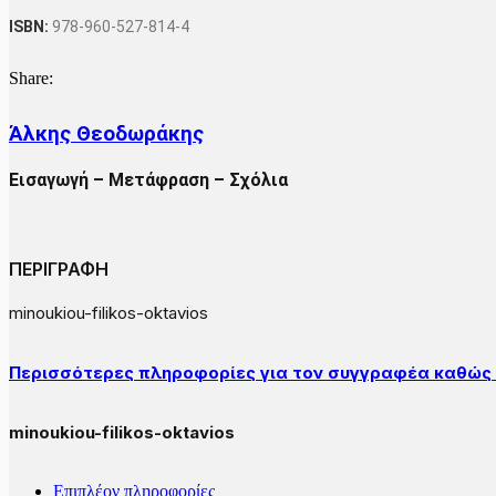
ISBN:
978-960-527-814-4
Share:
Άλκης Θεοδωράκης
Εισαγωγή – Μετάφραση – Σχόλια
ΠΕΡΙΓΡΑΦΗ
minoukiou-filikos-oktavios
Περισσότερες πληροφορίες για τον συγγραφέα καθώς κ
minoukiou-filikos-oktavios
Επιπλέον πληροφορίες