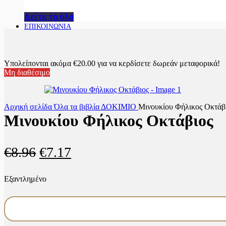
Δείτε τα όλα
ΕΠΙΚΟΙΝΩΝΙΑ
Υπολείπονται ακόμα
€
20.00
για να κερδίσετε δωρεάν μεταφορικά!
Μη διαθέσιμο
Αρχική σελίδα
Όλα τα βιβλία
ΔΟΚΙΜΙΟ
Μινουκίου Φήλικος Οκτάβ
Μινουκίου Φήλικος Οκτάβιος
Original
Η
€
8.96
€
7.17
price
τρέχουσα
Εξαντλημένο
was:
τιμή
€8.96.
είναι:
€7.17.