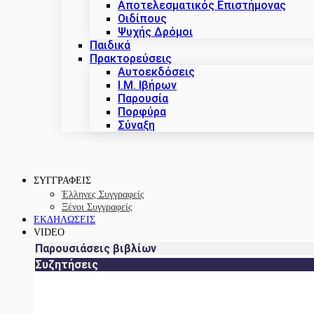
Αποτελεσματικός Επιστήμονας
Οιδίπους
Ψυχής Δρόμοι
Παιδικά
Πρακτoρεύσεις
Αυτοεκδόσεις
Ι.Μ. Ιβήρων
Παρουσία
Πορφύρα
Σύναξη
ΣΥΓΓΡΑΦΕΙΣ
Έλληνες Συγγραφείς
Ξένοι Συγγραφείς
ΕΚΔΗΛΩΣΕΙΣ
VIDEO
Παρουσιάσεις βιβλίων
Συζητήσεις