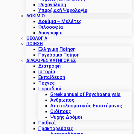
Ψυχανάλυση
Υπαρξιακή Ψυχολογία
ΔΟΚΊΜΙΟ
Δοκίμια – Μελέτες
Φιλοσοφία
Λαογραφία
ΘΕΟΛΟΓΙΑ
ΠΟΙΗΣΗ
Ελληνική Ποίηση
Παγκόσμια Ποίηση
ΔΙΑΦΟΡΕΣ ΚΑΤΗΓΟΡΙΕΣ
Διατροφή
Ιστορία
Εκπαίδευση
Τέχνες
Περιοδικά
Greek annual of Psychoanalysis
Άνθρωπος
Αποτελεσματικός Επιστήμονας
Οιδίπους
Ψυχής Δρόμοι
Παιδικά
Πρακτoρεύσεις