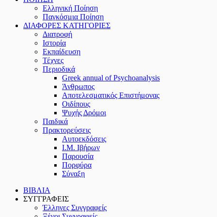
Ελληνική Ποίηση
Παγκόσμια Ποίηση
ΔΙΑΦΟΡΕΣ ΚΑΤΗΓΟΡΙΕΣ
Διατροφή
Ιστορία
Εκπαίδευση
Τέχνες
Περιοδικά
Greek annual of Psychoanalysis
Άνθρωπος
Αποτελεσματικός Επιστήμονας
Οιδίπους
Ψυχής Δρόμοι
Παιδικά
Πρακτoρεύσεις
Αυτοεκδόσεις
Ι.Μ. Ιβήρων
Παρουσία
Πορφύρα
Σύναξη
ΒΙΒΛΙΑ
ΣΥΓΓΡΑΦΕΙΣ
Έλληνες Συγγραφείς
Ξένοι Συγγραφείς