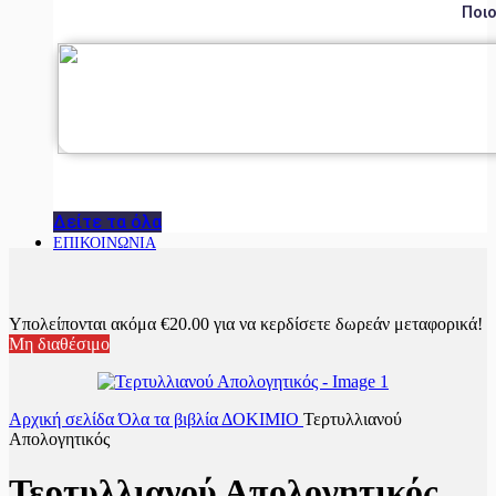
Ποιο
Δείτε τα όλα
ΕΠΙΚΟΙΝΩΝΙΑ
Υπολείπονται ακόμα
€
20.00
για να κερδίσετε δωρεάν μεταφορικά!
Μη διαθέσιμο
Αρχική σελίδα
Όλα τα βιβλία
ΔΟΚΙΜΙΟ
Τερτυλλιανού
Απολογητικός
Τερτυλλιανού Απολογητικός