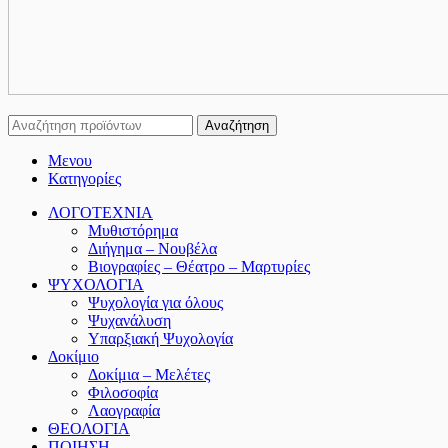
Αναζήτηση
Μενου
Κατηγορίες
ΛΟΓΟΤΕΧΝΙΑ
Μυθιστόρημα
Διήγημα – Νουβέλα
Βιογραφίες – Θέατρο – Μαρτυρίες
ΨΥΧΟΛΟΓΙΑ
Ψυχολογία για όλους
Ψυχανάλυση
Υπαρξιακή Ψυχολογία
Δοκίμιο
Δοκίμια – Μελέτες
Φιλοσοφία
Λαογραφία
ΘΕΟΛΟΓΙΑ
ΠΟΙΗΣΗ