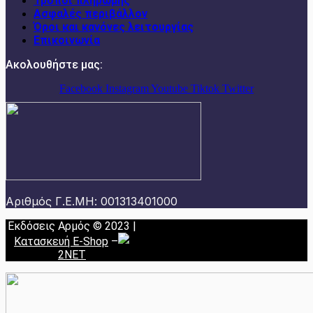
Τρόποι πληρωμής
Ασφαλές περιβάλλον
Όροι και κανόνες λειτουργίας
Επικοινωνία
Ακολουθήστε μας:
Facebook
Instagram
Youtube
Tiktok
Twitter
Αριθμός Γ.Ε.ΜΗ: 001313401000
Εκδόσεις Αρμός © 2023 |
Κατασκευή E-Shop
–
2NET