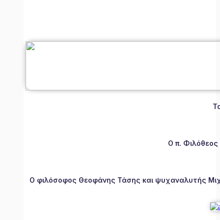
Τ
Ο π. Φιλόθεος
Ο φιλόσοφος Θεοφάνης Τάσης και ψυχαναλυτής Μιχάλ