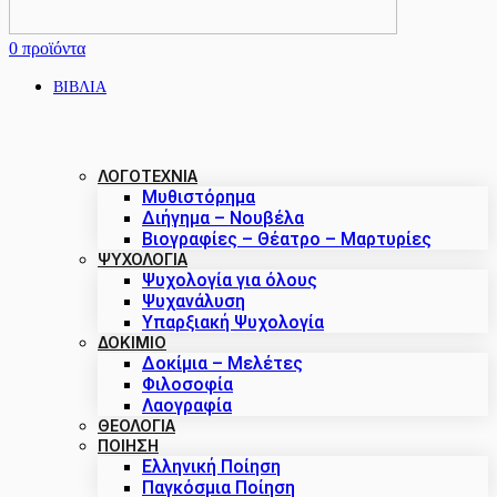
0
προϊόντα
ΒΙΒΛΙΑ
ΛΟΓΟΤΕΧΝΙΑ
Μυθιστόρημα
Διήγημα – Νουβέλα
Βιογραφίες – Θέατρο – Μαρτυρίες
ΨΥΧΟΛΟΓΙΑ
Ψυχολογία για όλους
Ψυχανάλυση
Υπαρξιακή Ψυχολογία
ΔΟΚΊΜΙΟ
Δοκίμια – Μελέτες
Φιλοσοφία
Λαογραφία
ΘΕΟΛΟΓΙΑ
ΠΟΙΗΣΗ
Ελληνική Ποίηση
Παγκόσμια Ποίηση