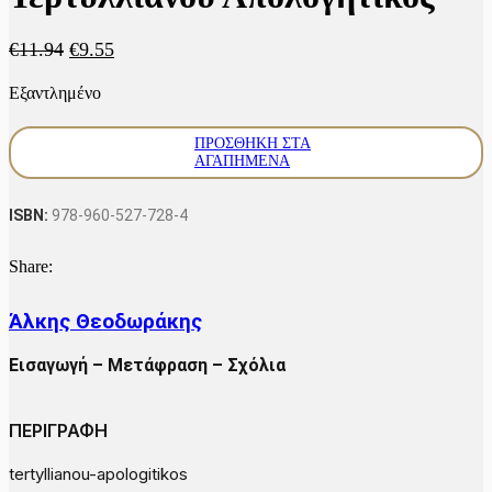
Original
Η
€
11.94
€
9.55
price
τρέχουσα
Εξαντλημένο
was:
τιμή
€11.94.
είναι:
€9.55.
ΠΡΟΣΘΉΚΗ ΣΤΑ
ΑΓΑΠΗΜΈΝΑ
ISBN:
978-960-527-728-4
Share:
Άλκης Θεοδωράκης
Εισαγωγή – Μετάφραση – Σχόλια
ΠΕΡΙΓΡΑΦΗ
tertyllianou-apologitikos