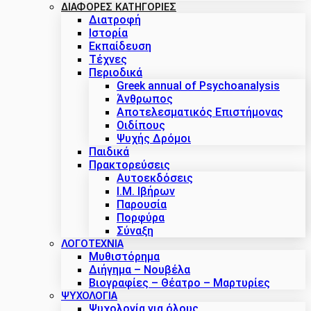
ΔΙΑΦΟΡΕΣ ΚΑΤΗΓΟΡΙΕΣ
Διατροφή
Ιστορία
Εκπαίδευση
Τέχνες
Περιοδικά
Greek annual of Psychoanalysis
Άνθρωπος
Αποτελεσματικός Επιστήμονας
Οιδίπους
Ψυχής Δρόμοι
Παιδικά
Πρακτoρεύσεις
Αυτοεκδόσεις
Ι.Μ. Ιβήρων
Παρουσία
Πορφύρα
Σύναξη
ΛΟΓΟΤΕΧΝΙΑ
Μυθιστόρημα
Διήγημα – Νουβέλα
Βιογραφίες – Θέατρο – Μαρτυρίες
ΨΥΧΟΛΟΓΙΑ
Ψυχολογία για όλους