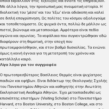
οποία εκβάλλουν στις εξελίξεις και ενίοτε τις επηρεάζουν.
Με άλλα λόγια, την προσωπική μας πνευματική ιστορία. Η
διαλεκτική του ‘μέσα’ και του ‘έξω’ είναι αδιάκοπη και καλεί
σε διπλή επαγρύπνηση. Ως πολίτες του κόσμου αξιολογούμε
και τοποθετούμαστε. Ως ψυχικά όντα, πολλώ δε μάλλον ως
πιστοί, βιώνουμε και μεταποιούμε. Αμφότερα είναι πεδία
αγώνα και αγωνίας. Τα κεφάλαια που συγκεντρώθηκαν εδώ
διαφέρουν στη θεματική, στην εποχή που
πρωτοεμφανίσθηκαν, και στον βαθμό δυσκολίας. Τα ενώνει
όμως η κοινή έγνοια για τη μετατροπή του χρόνου και
κατάλληλο καιρό.
Λίγα λόγια για τον συγγραφέα
Ο πρωτοπρεσβύτερος Βασίλειος Θερμός είναι ψυχίατρος
παιδιών και εφήβων. Είναι διδάκτωρ της Θεολογικής Σχολής
του Πανεπιστημίου Αθηνών και καθηγητής στην Ανωτάτη
Εκκλησιαστική Ακαδημία Αθηνών. Έχει μετεκπαιδευθεί ως
επισκέπτης επιστήμων (Visiting Scholar) στο Πανεπιστήμιο
Harvard, στο Boston University, στο Boston College, και στο