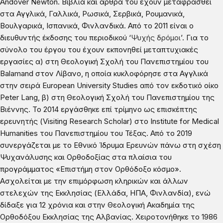
Andover Newton. Βιβλία και άρθρα του έχουν μεταφρασθεί
στα Αγγλικά, Γαλλικά, Ρωσικά, Σερβικά, Ρουμανικά,
Βουλγαρικά, Ισπανικά, Φινλανδικά. Από το 2011 είναι ο
διευθυντής έκδοσης του περιοδικού ‘
Ψυχής δρόμοι
’. Για το
σύνολο του έργου του έχουν εκπονηθεί μεταπτυχιακές
εργασίες α) στη Θεολογική Σχολή του Πανεπιστημίου του
Balamand στον Λίβανο, η οποία κυκλοφόρησε στα Αγγλικά
στην σειρά Εuropean University Studies από τον εκδοτικό οίκο
Peter Lang, β) στη Θεολογική Σχολή του Πανεπιστημίου της
Βιέννης. Το 2014 εργάσθηκε επί τρίμηνο ως επισκέπτης
ερευνητής (Visiting Research Scholar) στο Institute for Medical
Humanities του Πανεπιστημίου του Τέξας. Από το 2019
συνεργάζεται με το Εθνικό Ίδρυμα Ερευνών πάνω στη σχέση
Ψυχανάλυσης και Ορθοδοξίας στα πλαίσια του
προγράμματος «Επιστήμη στον Ορθόδοξο κόσμο».
Ασχολείται με την επιμόρφωση κληρικών και άλλων
στελεχών της Εκκλησίας (Ελλάδα, ΗΠΑ, Φινλανδία), ενώ
δίδαξε για 12 χρόνια και στην Θεολογική Ακαδημία της
Ορθοδόξου Εκκλησίας της Αλβανίας. Χειροτονήθηκε το 1986