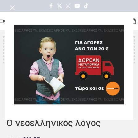
ΜΕΝΟΥ
Υπολείπονται ακόμα
€
20.00
για να κερδίσετε δωρεάν
μεταφορικά!
Μη διαθέσιμο
Αρχική σελίδα
Όλα τα βιβλία
ΔΟΚΙΜΙΟ
Ο νεοελληνικός λόγος
Ο νεοελληνικός λόγος